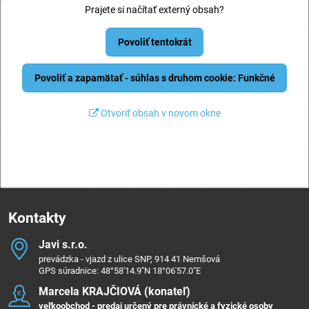
Prajete si načítať externý obsah?
Povoliť tentokrát
Povoliť a zapamätať - súhlas s druhom cookie: Funkčné
Otvoriť obsah v novom okne
Kontakty
Javi s​.r​.o​.
prevádzka - vjazd z ulice SNP, 914 41 Nemšová
GPS súradnice: 48°58'14.9"N 18°06'57.0"E
Marcela KRAJČIOVÁ (konateľ)
veľkoobchod - predaj určený pre právnické a fyzické osoby