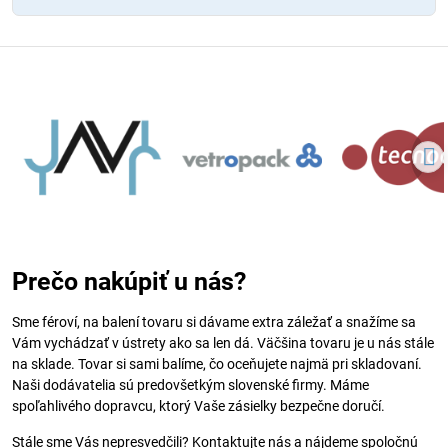
Prečo nakúpiť u nás?
Sme féroví, na balení tovaru si dávame extra záležať a snažíme sa
Vám vychádzať v ústrety ako sa len dá. Väčšina tovaru je u nás stále
na sklade. Tovar si sami balíme, čo oceňujete najmä pri skladovaní.
Naši dodávatelia sú predovšetkým slovenské firmy. Máme
spoľahlivého dopravcu, ktorý Vaše zásielky bezpečne doručí.
Stále sme Vás nepresvedčili? Kontaktujte nás a nájdeme spoločnú