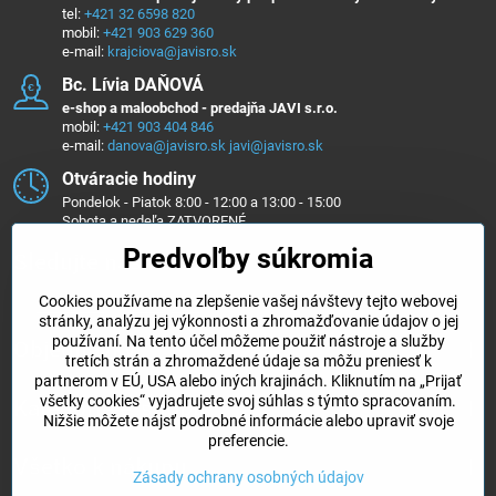
tel:
+421 32 6598 820
mobil:
+421 903 629 360
e-mail:
krajciova@javisro.sk
Bc​. Lívia DAŇOVÁ
e-shop a maloobchod - predajňa JAVI s.r.o.
mobil:
+421 903 404 846
e-mail:
danova@javisro.sk
javi@javisro.sk
Otváracie hodiny
Pondelok - Piatok 8:00 - 12:00 a 13:00 - 15:00
Sobota a nedeľa ZATVORENÉ
Predvoľby súkromia
Sledujte nás na ...
Cookies používame na zlepšenie vašej návštevy tejto webovej
Facebook
Instagram
stránky, analýzu jej výkonnosti a zhromažďovanie údajov o jej
používaní. Na tento účel môžeme použiť nástroje a služby
Objednávky
tretích strán a zhromaždené údaje sa môžu preniesť k
partnerom v EÚ, USA alebo iných krajinách. Kliknutím na „Prijať
všetky cookies“ vyjadrujete svoj súhlas s týmto spracovaním.
Kategórie e-shopu
Nižšie môžete nájsť podrobné informácie alebo upraviť svoje
preferencie.
Všetko k nákupu
Zásady ochrany osobných údajov