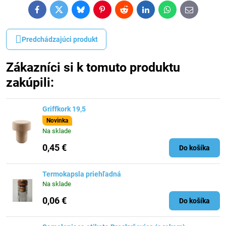
Facebook
Twitter
Bluesky
Pinterest
Reddit
LinkedIn
WhatsApp
E-
mail
Predchádzajúci produkt
Zákazníci si k tomuto produktu
zakúpili:
Griffkork 19,5
Novinka
Na sklade
0,45 €
Do košíka
Termokapsla priehľadná
Na sklade
0,06 €
Do košíka