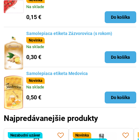
Novinka
Na sklade
0,15 €
Do košíka
Samolepiaca etiketa Zázvorovica (s rokom)
Novinka
Na sklade
0,30 €
Do košíka
Samolepiaca etiketa Medovica
Novinka
Na sklade
0,50 €
Do košíka
Najpredávanejšie produkty
Nezabudni uzáver
Novinka