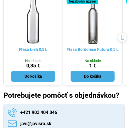
Nezabudni uzáver
Fľaša Lieh 0,5 L
Fľaša Bordolese Futura 0,5 L
Na sklade
Na sklade
0,35 €
1 €
Do košíka
Do košíka
Potrebujete pomôcť s objednávkou?
+421 903 404 846
javi​@javisro​.sk