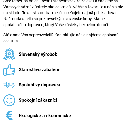
Sme féroví, na balení tovaru si dávame extra záležať a snažíme sa
Vám vychádzať v ústrety ako sa len dá. Väčšina tovaru je u nás stále
na sklade. Tovar si sami balíme, čo oceňujete najmä pri skladovaní.
Naši dodávatelia sú predovšetkým slovenské firmy. Máme
spoľahlivého dopravcu, ktorý Vaše zásielky bezpečne doručí.
Stále sme Vás nepresvedčili? Kontaktujte nás a nájdeme spoločnú
cestu. ☺
Slovenský výrobok
Starostlivo zabalené
Spoľahlivý dopravca
Spokojní zákazníci
Ekologické a ekonomické