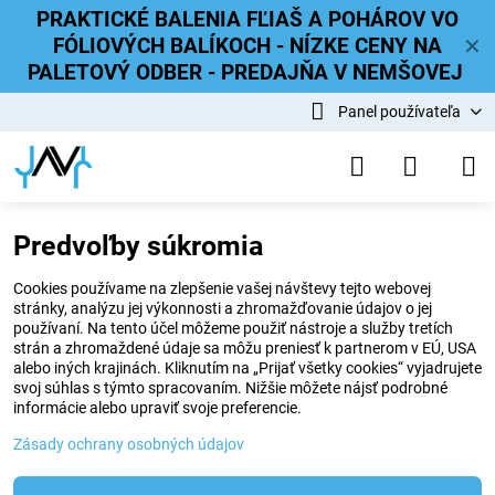
PRAKTICKÉ BALENIA FĽIAŠ A POHÁROV VO
FÓLIOVÝCH BALÍKOCH - NÍZKE CENY NA
✕
PALETOVÝ ODBER - PREDAJŇA V NEMŠOVEJ
Panel používateľa
Predvoľby súkromia
Cookies používame na zlepšenie vašej návštevy tejto webovej
stránky, analýzu jej výkonnosti a zhromažďovanie údajov o jej
používaní. Na tento účel môžeme použiť nástroje a služby tretích
strán a zhromaždené údaje sa môžu preniesť k partnerom v EÚ, USA
alebo iných krajinách. Kliknutím na „Prijať všetky cookies“ vyjadrujete
svoj súhlas s týmto spracovaním. Nižšie môžete nájsť podrobné
informácie alebo upraviť svoje preferencie.
Zásady ochrany osobných údajov