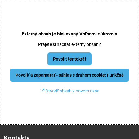
Externý obsah je blokovaný Voľbami súkromia
Prajete si načítať externý obsah?
Povoliť tentokrát
Povoliť a zapamätať - súhlas s druhom cookie: Funkčné
Otvoriť obsah v novom okne
Kontakty