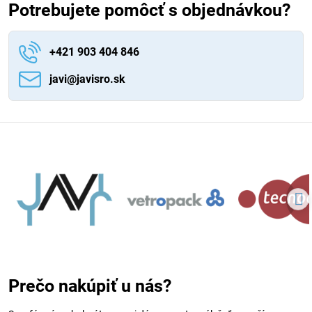
Potrebujete pomôcť s objednávkou?
+421 903 404 846
javi​@javisro​.sk
Prečo nakúpiť u nás?