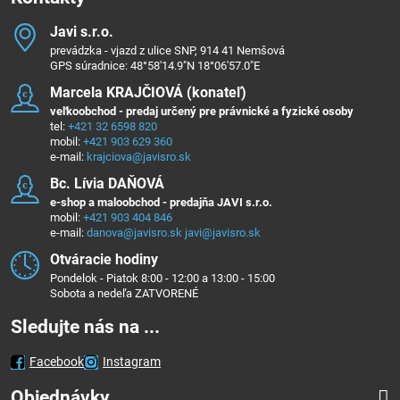
Javi s​.r​.o​.
prevádzka - vjazd z ulice SNP, 914 41 Nemšová
GPS súradnice: 48°58'14.9"N 18°06'57.0"E
Marcela KRAJČIOVÁ (konateľ)
veľkoobchod - predaj určený pre právnické a fyzické osoby
tel:
+421 32 6598 820
mobil:
+421 903 629 360
e-mail:
krajciova@javisro.sk
Bc​. Lívia DAŇOVÁ
e-shop a maloobchod - predajňa JAVI s.r.o.
mobil:
+421 903 404 846
e-mail:
danova@javisro.sk
javi@javisro.sk
Otváracie hodiny
Pondelok - Piatok 8:00 - 12:00 a 13:00 - 15:00
Sobota a nedeľa ZATVORENÉ
Sledujte nás na ...
Facebook
Instagram
Objednávky