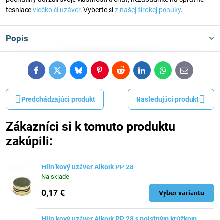
tesniace
viečko či uzáver
. Vyberte si
z našej širokej ponuky
.
Popis
Facebook
Twitter
Bluesky
Pinterest
Reddit
LinkedIn
WhatsApp
E-
mail
Predchádzajúci produkt
Nasledujúci produkt
Zákazníci si k tomuto produktu
zakúpili:
Hliníkový uzáver Alkork PP 28
Na sklade
0,17 €
Vyber variantu
Hliníkový uzáver Alkork PP 28 s poistným krúžkom