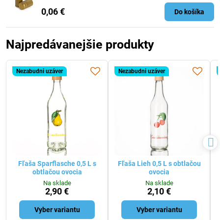
0,06 €
Do košíka
Najpredávanejšie produkty
Nezabudni uzáver
Nezabudni uzáver
Fľaša Sparflasche 0,5 L s
Fľaša Lieh 0,5 L s obtlačou
obtlačou ovocia
ovocia
Na sklade
Na sklade
2,90 €
2,10 €
Vyber variantu
Vyber variantu