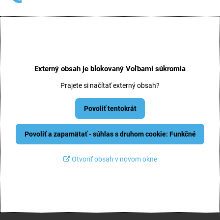
Externý obsah je blokovaný Voľbami súkromia
Prajete si načítať externý obsah?
Povoliť tentokrát
Povoliť a zapamätať - súhlas s druhom cookie: Funkčné
Otvoriť obsah v novom okne