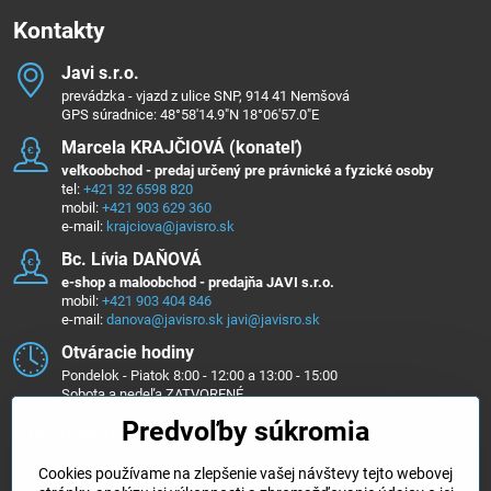
Kontakty
Javi s​.r​.o​.
prevádzka - vjazd z ulice SNP, 914 41 Nemšová
GPS súradnice: 48°58'14.9"N 18°06'57.0"E
Marcela KRAJČIOVÁ (konateľ)
veľkoobchod - predaj určený pre právnické a fyzické osoby
tel:
+421 32 6598 820
mobil:
+421 903 629 360
e-mail:
krajciova@javisro.sk
Bc​. Lívia DAŇOVÁ
e-shop a maloobchod - predajňa JAVI s.r.o.
mobil:
+421 903 404 846
e-mail:
danova@javisro.sk
javi@javisro.sk
Otváracie hodiny
Pondelok - Piatok 8:00 - 12:00 a 13:00 - 15:00
Sobota a nedeľa ZATVORENÉ
Predvoľby súkromia
Sledujte nás na ...
Cookies používame na zlepšenie vašej návštevy tejto webovej
Facebook
Instagram