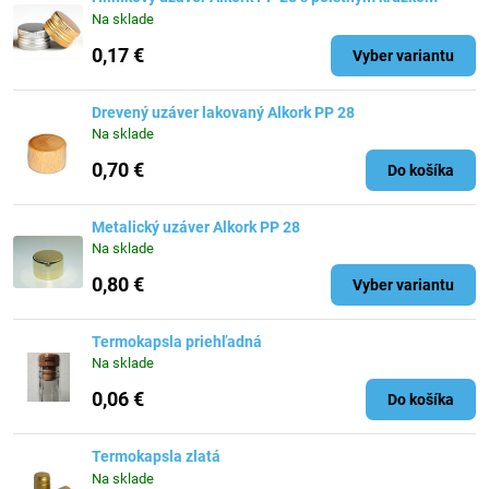
Na sklade
0,17 €
Vyber variantu
Drevený uzáver lakovaný Alkork PP 28
Na sklade
0,70 €
Do košíka
Metalický uzáver Alkork PP 28
Na sklade
0,80 €
Vyber variantu
Termokapsla priehľadná
Na sklade
0,06 €
Do košíka
Termokapsla zlatá
Na sklade