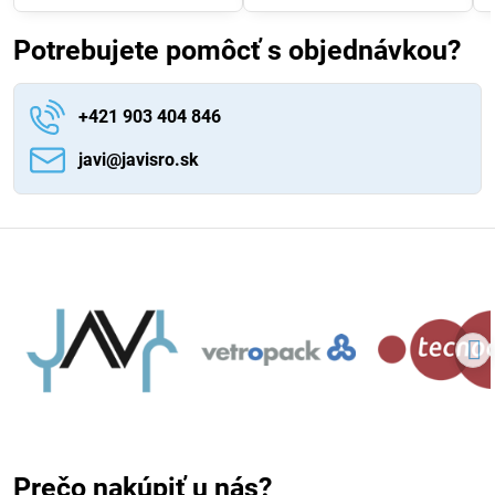
Potrebujete pomôcť s objednávkou?
+421 903 404 846
javi​@javisro​.sk
Prečo nakúpiť u nás?