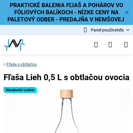
PRAKTICKÉ BALENIA FĽIAŠ A POHÁROV VO
FÓLIOVÝCH BALÍKOCH - NÍZKE CENY NA
✕
PALETOVÝ ODBER - PREDAJŇA V NEMŠOVEJ
Panel používateľa
Fľaše s obtlačou
Fľaša Lieh 0,5 L s obtlačou ovocia
Nezabudni uzáver