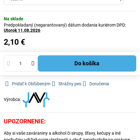
Na sklade
Predpokladaný (negarantovaný) dátum dodania kuriérom DPD:
Utorok
11.08.2026
2,10 €
Do košíka
Pridať k Obľúbeným
Strážny pes
Doručenia
Výrobca:
UPOZORNENIE:
Aby si vaše zaváraniny a alkohol či sirupy, šťavy, kečupy a iné
pochutiny udržali svoje vlastnosti a chuť, nezabudnite na správne