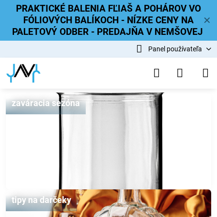
PRAKTICKÉ BALENIA FĽIAŠ A POHÁROV VO
FÓLIOVÝCH BALÍKOCH - NÍZKE CENY NA
✕
PALETOVÝ ODBER - PREDAJŇA V NEMŠOVEJ
Panel používateľa
zaváracia sezóna
tipy na darčeky