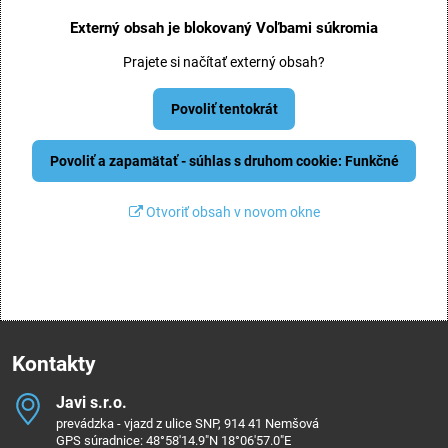
Externý obsah je blokovaný Voľbami súkromia
Prajete si načítať externý obsah?
Povoliť tentokrát
Povoliť a zapamätať - súhlas s druhom cookie: Funkčné
Otvoriť obsah v novom okne
Kontakty
Javi s​.r​.o​.
prevádzka - vjazd z ulice SNP, 914 41 Nemšová
GPS súradnice: 48°58'14.9"N 18°06'57.0"E