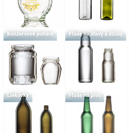
Konzervové poháre
Fľaše na šťavy a džúsy
Liekovky
Fľaše na pivo