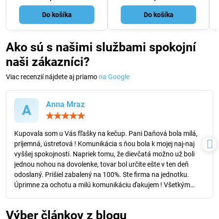
Do košíka
Do košíka
Ako sú s našimi službami spokojní
naši zákazníci?
Viac recenzií nájdete aj priamo
na Google
Anna Mraz
A
Hodnotenie:
5
/
Kupovala som u Vás fľašky na kečup. Pani Daňová bola milá,
5
príjemná, ústretová ! Komunikácia s ňou bola k mojej naj-naj
vyššej spokojnosti. Napriek tomu, že dievčatá možno už boli
jednou nohou na dovolenke, tovar bol určite ešte v ten deň
odoslaný. Prišiel zabalený na 100%. Ste firma na jednotku.
Úprimne za ochotu a milú komunikáciu ďakujem ! Všetkým
známym doporučím a určite som u Vás nekupovala posledný
raz. Doručovacia firma - tiež super . Prajem Vám všetko dobré,
Výber článkov z blogu
veľa úspechov, a veľa spokojných zákazníkov.