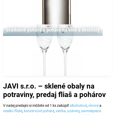
svadobné poháre a poháre na víno a destiláty
JAVI s.r.o. – sklené obaly na
potraviny, predaj fliaš a pohárov
V našej predajni si môžete od 1 ks zakúpiť
alkoholové
,
vínové
a
nealko fľaše
,
konzervové poháre
,
viečka,
uzávery
,
samolepiace