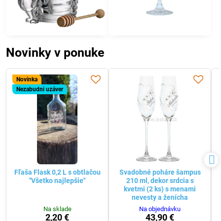
Novinky v ponuke
Novinka
Nezabudni uzáver
Fľaša Flask 0,2 L s obtlačou
Svadobné poháre šampus
"Všetko najlepšie"
210 ml, dekor srdcia s
kvetmi (2 ks) s menami
nevesty a ženícha
Na sklade
Na objednávku
2,20 €
43,90 €