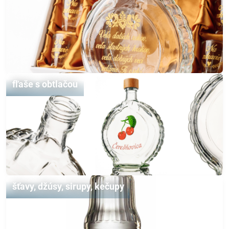
fľaše s obtlačou
šťavy, džúsy, sirupy, kečupy