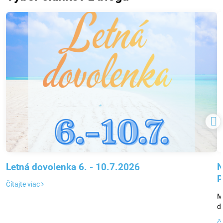
Letná dovolenka 6. - 10.7.2026
N
P
Čítajte viac
M
d