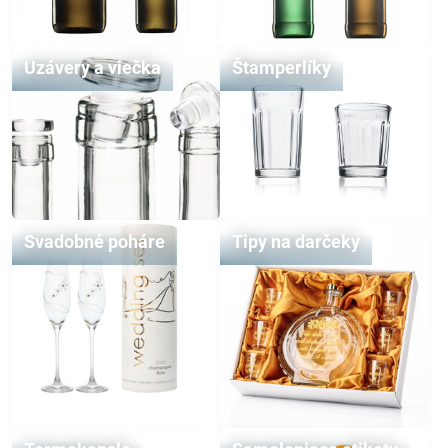
Uzávery a viečka
Štamperlíky
Svadobné poháre
Tipy na darčeky