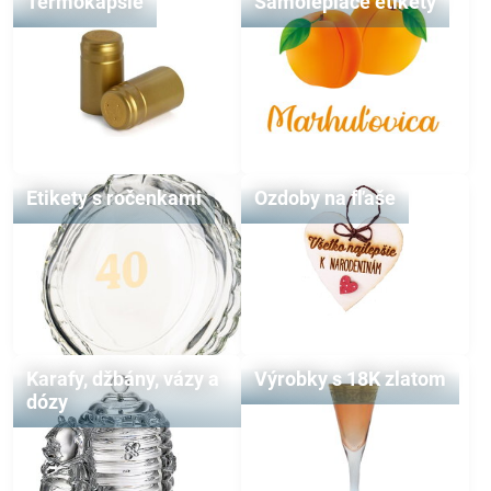
Termokapsle
Samolepiace etikety
Etikety s ročenkami
Ozdoby na fľaše
Karafy, džbány, vázy a
Výrobky s 18K zlatom
dózy