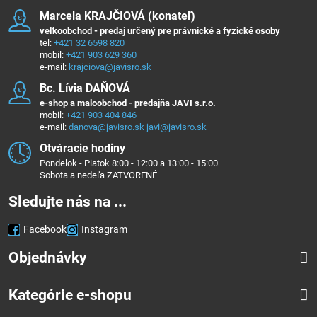
Marcela KRAJČIOVÁ (konateľ)
veľkoobchod - predaj určený pre právnické a fyzické osoby
tel:
+421 32 6598 820
mobil:
+421 903 629 360
e-mail:
krajciova@javisro.sk
Bc​. Lívia DAŇOVÁ
e-shop a maloobchod - predajňa JAVI s.r.o.
mobil:
+421 903 404 846
e-mail:
danova@javisro.sk
javi@javisro.sk
Otváracie hodiny
Pondelok - Piatok 8:00 - 12:00 a 13:00 - 15:00
Sobota a nedeľa ZATVORENÉ
Sledujte nás na ...
Facebook
Instagram
Objednávky
Kategórie e-shopu