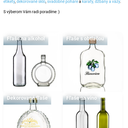
etikety
,
dekorované sklo
,
svadobné poháre
a
karafy, džbány a vázy
.
S výberom Vám radi poradíme :)
Fľaše na alkohol
Fľaše s obtlačou
Dekorované fľaše
Fľaše na víno