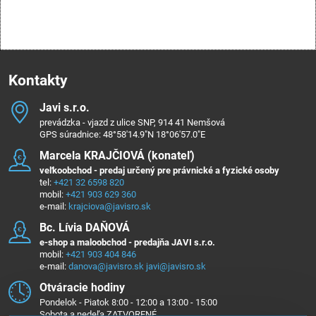
Kontakty
Javi s​.r​.o​.
prevádzka - vjazd z ulice SNP, 914 41 Nemšová
GPS súradnice: 48°58'14.9"N 18°06'57.0"E
Marcela KRAJČIOVÁ (konateľ)
veľkoobchod - predaj určený pre právnické a fyzické osoby
tel:
+421 32 6598 820
mobil:
+421 903 629 360
e-mail:
krajciova@javisro.sk
Bc​. Lívia DAŇOVÁ
e-shop a maloobchod - predajňa JAVI s.r.o.
mobil:
+421 903 404 846
e-mail:
danova@javisro.sk
javi@javisro.sk
Otváracie hodiny
Pondelok - Piatok 8:00 - 12:00 a 13:00 - 15:00
Sobota a nedeľa ZATVORENÉ