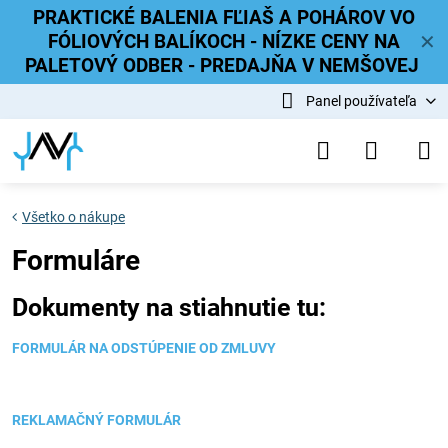
PRAKTICKÉ BALENIA FĽIAŠ A POHÁROV VO
FÓLIOVÝCH BALÍKOCH - NÍZKE CENY NA
✕
PALETOVÝ ODBER - PREDAJŇA V NEMŠOVEJ
Panel používateľa
Všetko o nákupe
Formuláre
Dokumenty na stiahnutie tu:
FORMULÁR NA ODSTÚPENIE OD ZMLUVY
REKLAMAČNÝ FORMULÁR