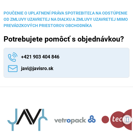
POUČENIE O UPLATNENÍ PRÁVA SPOTREBITEĽA NA ODSTÚPENIE
OD ZMLUVY UZAVRETEJ NA DIAĽKU A ZMLUVY UZAVRETEJ MIMO
PREVÁDZKOVÝCH PRIESTOROV OBCHODNÍKA
Potrebujete pomôcť s objednávkou?
+421 903 404 846
javi​@javisro​.sk