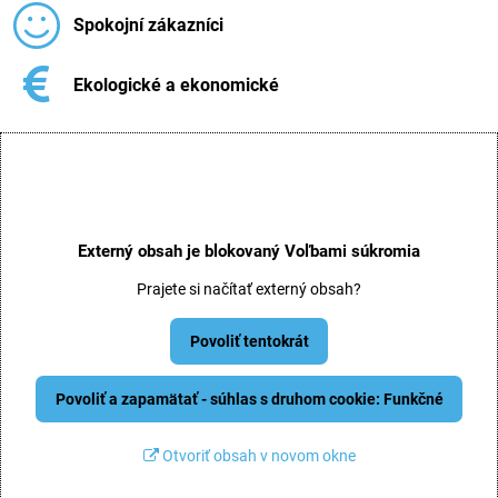
Spokojní zákazníci
Ekologické a ekonomické
Externý obsah je blokovaný Voľbami súkromia
Prajete si načítať externý obsah?
Povoliť tentokrát
Povoliť a zapamätať - súhlas s druhom cookie: Funkčné
Otvoriť obsah v novom okne