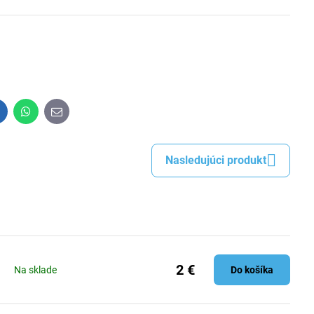
inkedIn
WhatsApp
E-
mail
Nasledujúci produkt
2 €
Na sklade
Do košíka