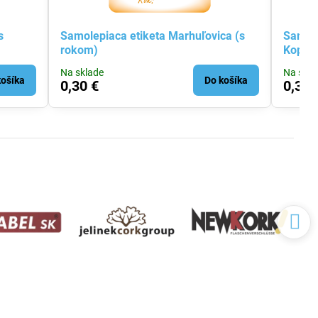
s
Samolepiaca etiketa Marhuľovica (s
Samole
rokom)
Kopani
Na sklade
Na skla
košíka
Do košíka
0,30 €
0,30 