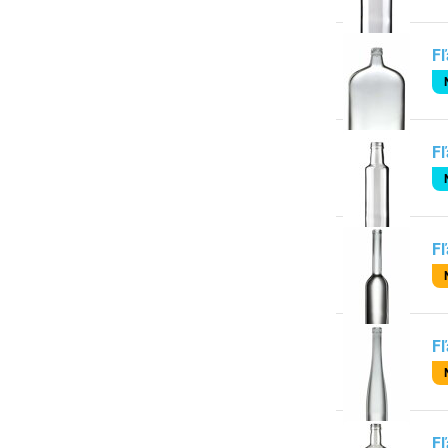
Fľ
Fľ
Fľ
Fľ
Fľ