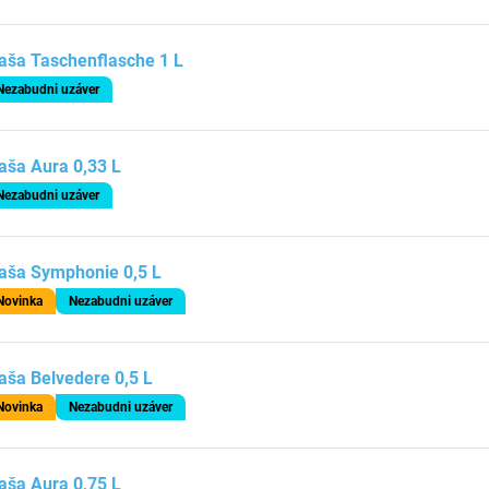
aša Taschenflasche 1 L
Nezabudni uzáver
aša Aura 0,33 L
Nezabudni uzáver
aša Symphonie 0,5 L
Novinka
Nezabudni uzáver
aša Belvedere 0,5 L
Novinka
Nezabudni uzáver
aša Aura 0,75 L