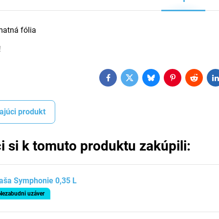
matná fólia
!
Facebook
Twitter
Bluesky
Pinterest
Reddit
L
ajúci produkt
i si k tomuto produktu zakúpili:
aša Symphonie 0,35 L
Nezabudni uzáver