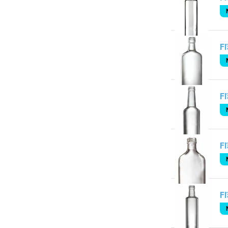
Fľ
Fľ
Fľ
Fľ