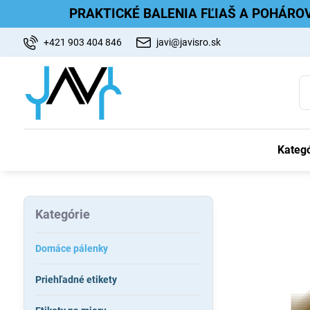
PRAKTICKÉ BALENIA FĽIAŠ A POHÁRO
+421 903 404 846
javi@javisro.sk
Kategó
Kategórie
Domáce pálenky
Priehľadné etikety