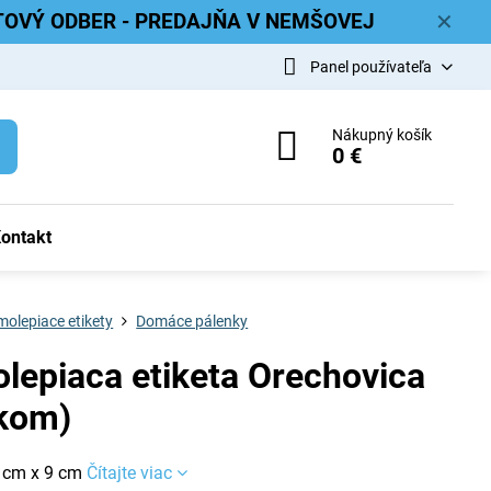
ETOVÝ ODBER - PREDAJŇA V NEMŠOVEJ
✕
Panel používateľa
Nákupný košík
0 €
ontakt
olepiace etikety
Domáce pálenky
lepiaca etiketa Orechovica
okom)
 cm x 9 cm
Čítajte viac