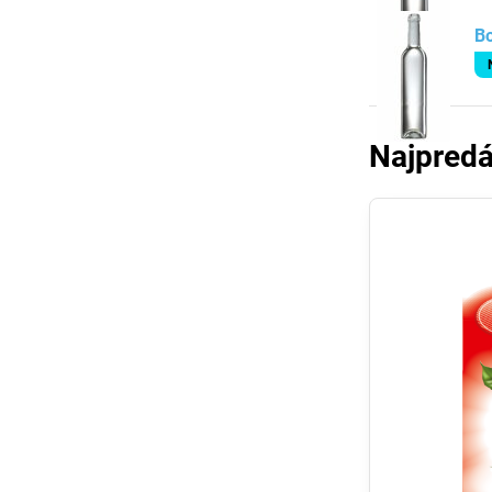
Bo
Najpredá