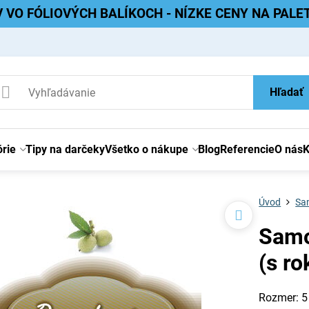
V VO FÓLIOVÝCH BALÍKOCH - NÍZKE CENY NA PAL
Hľadať
rie
Tipy na darčeky
Všetko o nákupe
Blog
Referencie
O nás
K
Úvod
Sam
Samo
(s r
Rozmer: 5