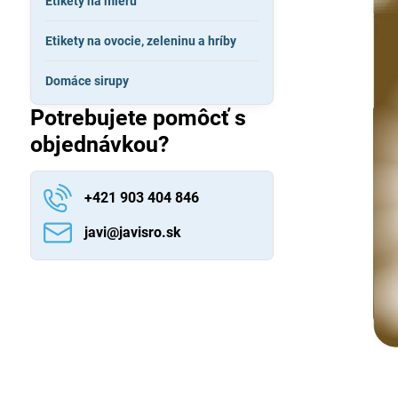
Etikety na mieru
Etikety na ovocie, zeleninu a hríby
Domáce sirupy
Potrebujete pomôcť s
objednávkou?
+421 903 404 846
javi​@javisro​.sk