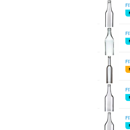
Fľ
Fľ
Fľ
Fľ
Fľ