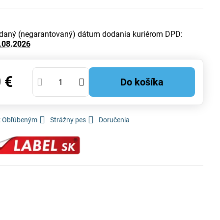
daný (negarantovaný) dátum dodania kuriérom DPD:
.08.2026
 €
Do košíka
 k Obľúbeným
Strážny pes
Doručenia