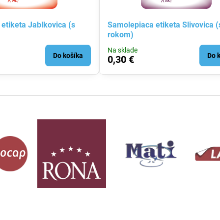
etiketa Jablkovica (s
Samolepiaca etiketa Slivovica (
rokom)
Na sklade
Do košíka
Do 
0,30 €