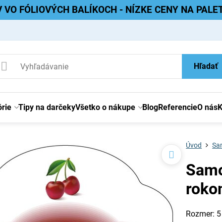
V VO FÓLIOVÝCH BALÍKOCH - NÍZKE CENY NA PAL
Hľadať
rie
Tipy na darčeky
Všetko o nákupe
Blog
Referencie
O nás
K
Úvod
Sam
Samo
roko
Rozmer: 5