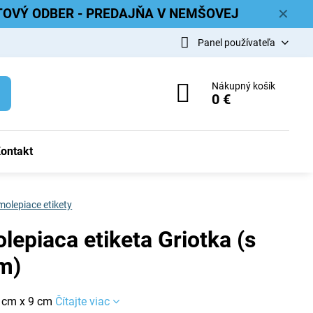
ETOVÝ ODBER - PREDAJŇA V NEMŠOVEJ
✕
Panel používateľa
Nákupný košík
0 €
ontakt
olepiace etikety
lepiaca etiketa Griotka (s
m)
 cm x 9 cm
Čítajte viac