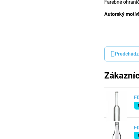
Farebné ohranič
Autorský motív
Predchádz
Zákazníc
Fľ
Fľ