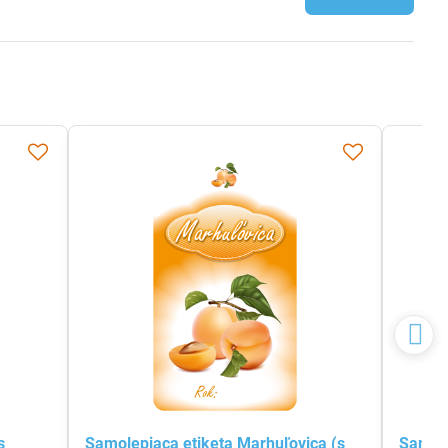
s
Samolepiaca etiketa Marhuľovica (s
Samole