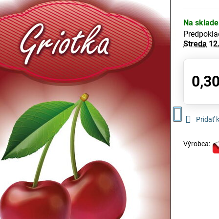
Na sklade
Predpokla
Streda
12
0,30
Pridať
Výrobca: