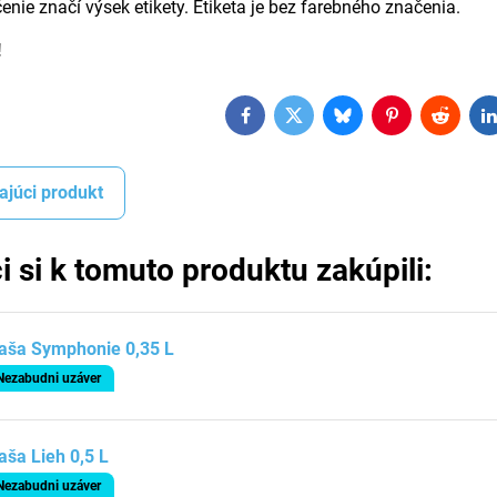
enie značí výsek etikety. Etiketa je bez farebného značenia.
!
Facebook
Twitter
Bluesky
Pinterest
Reddit
L
ajúci produkt
i si k tomuto produktu zakúpili:
aša Symphonie 0,35 L
Nezabudni uzáver
aša Lieh 0,5 L
Nezabudni uzáver