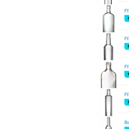
Fľ
Fľ
Fľ
Fľ
Bo