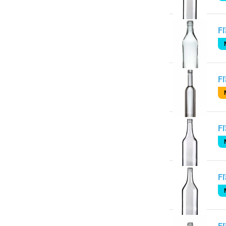
Fľ
Fľ
Fľ
Fľ