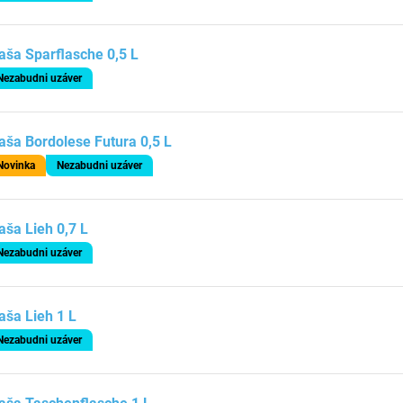
aša Sparflasche 0,5 L
Nezabudni uzáver
aša Bordolese Futura 0,5 L
Novinka
Nezabudni uzáver
aša Lieh 0,7 L
Nezabudni uzáver
aša Lieh 1 L
Nezabudni uzáver