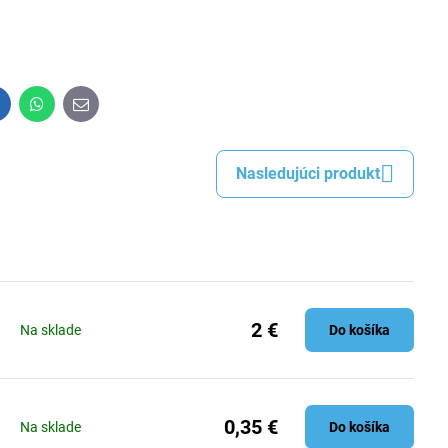
inkedIn
WhatsApp
E-
mail
Nasledujúci produkt
2 €
Na sklade
Do košíka
0,35 €
Na sklade
Do košíka