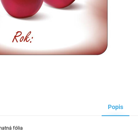
Popis
matná fólia