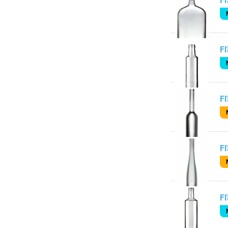
Fľ
Fľ
Fľ
Fľ
Fľ