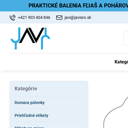
PRAKTICKÉ BALENIA FĽIAŠ A POHÁRO
+421 903 404 846
javi@javisro.sk
Kategó
Kategórie
Domáce pálenky
Priehľadné etikety