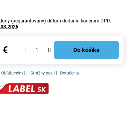
daný (negarantovaný) dátum dodania kuriérom DPD:
.08.2026
 €
Do košíka
 k Obľúbeným
Strážny pes
Doručenia