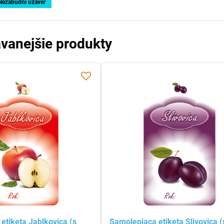
Nezabudni uzáver
vanejšie produkty
etiketa Jablkovica (s
Samolepiaca etiketa Slivovica (