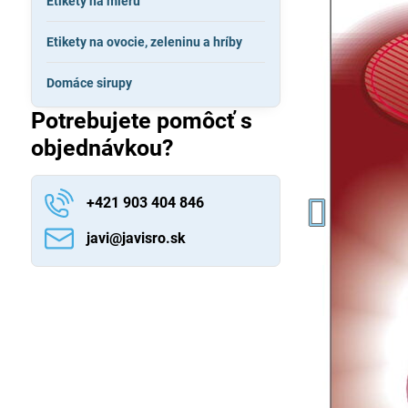
Etikety na mieru
Etikety na ovocie, zeleninu a hríby
Domáce sirupy
Potrebujete pomôcť s
objednávkou?
+421 903 404 846
javi​@javisro​.sk