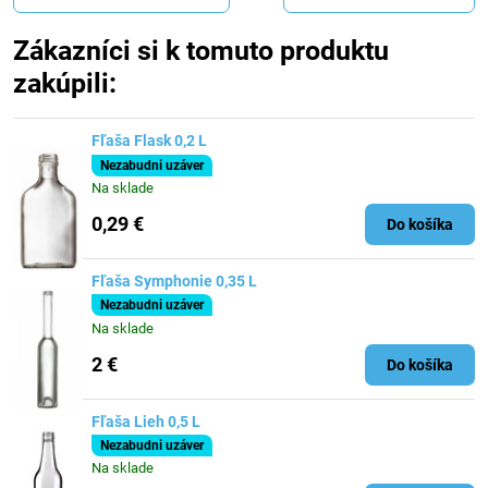
Zákazníci si k tomuto produktu
zakúpili:
Fľaša Flask 0,2 L
Nezabudni uzáver
Na sklade
0,29 €
Do košíka
Fľaša Symphonie 0,35 L
Nezabudni uzáver
Na sklade
2 €
Do košíka
Fľaša Lieh 0,5 L
Nezabudni uzáver
Na sklade