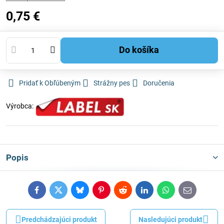
0,75 €
Do košíka
Pridať k Obľúbeným
Strážny pes
Doručenia
Výrobca:
Popis
Facebook
Twitter
Bluesky
Pinterest
Reddit
LinkedIn
WhatsApp
E-
mail
Predchádzajúci produkt
Nasledujúci produkt