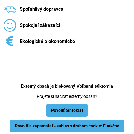
Spoľahlivý dopravca
Spokojní zákazníci
Ekologické a ekonomické
Externý obsah je blokovaný Voľbami súkromia
Prajete si načítať externý obsah?
Povoliť tentokrát
Povoliť a zapamätať - súhlas s druhom cookie: Funkčné