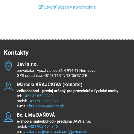
Otvoriť obsah v novom okne
Kontakty
Javi s​.r​.o​.
prevádzka - vjazd z ulice SNP, 914 41 Nemšová
GPS súradnice: 48°58'14.9"N 18°06'57.0"E
Marcela KRAJČIOVÁ (konateľ)
veľkoobchod - predaj určený pre právnické a fyzické osoby
tel:
+421 32 6598 820
mobil:
+421 903 629 360
e-mail:
krajciova@javisro.sk
Bc​. Lívia DAŇOVÁ
e-shop a maloobchod - predajňa JAVI s.r.o.
mobil:
+421 903 404 846
e-mail:
danova@javisro.sk
javi@javisro.sk