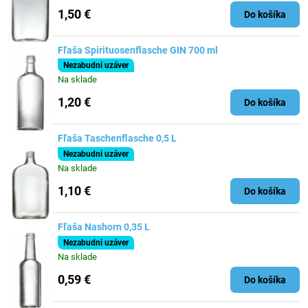
1,50 €
Do košíka
Fľaša Spirituosenflasche GIN 700 ml
Nezabudni uzáver
Na sklade
1,20 €
Do košíka
Fľaša Taschenflasche 0,5 L
Nezabudni uzáver
Na sklade
1,10 €
Do košíka
Fľaša Nashorn 0,35 L
Nezabudni uzáver
Na sklade
0,59 €
Do košíka