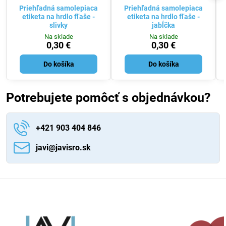
Priehľadná samolepiaca
Priehľadná samolepiaca
etiketa na hrdlo fľaše -
etiketa na hrdlo fľaše -
slivky
jabĺčka
Na sklade
Na sklade
0,30 €
0,30 €
Do košíka
Do košíka
Potrebujete pomôcť s objednávkou?
+421 903 404 846
javi​@javisro​.sk