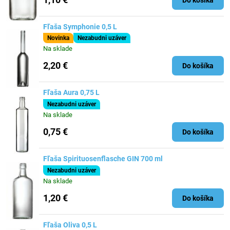
Fľaša Symphonie 0,5 L
Novinka
Nezabudni uzáver
Na sklade
2,20 €
Do košíka
Fľaša Aura 0,75 L
Nezabudni uzáver
Na sklade
0,75 €
Do košíka
Fľaša Spirituosenflasche GIN 700 ml
Nezabudni uzáver
Na sklade
1,20 €
Do košíka
Fľaša Oliva 0,5 L