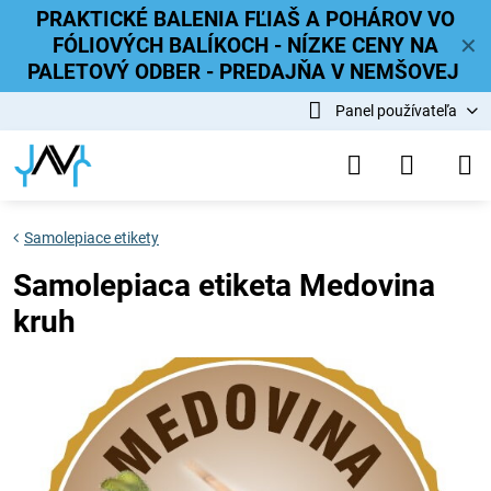
PRAKTICKÉ BALENIA FĽIAŠ A POHÁROV VO
FÓLIOVÝCH BALÍKOCH - NÍZKE CENY NA
✕
PALETOVÝ ODBER - PREDAJŇA V NEMŠOVEJ
Panel používateľa
Samolepiace etikety
Samolepiaca etiketa Medovina
kruh