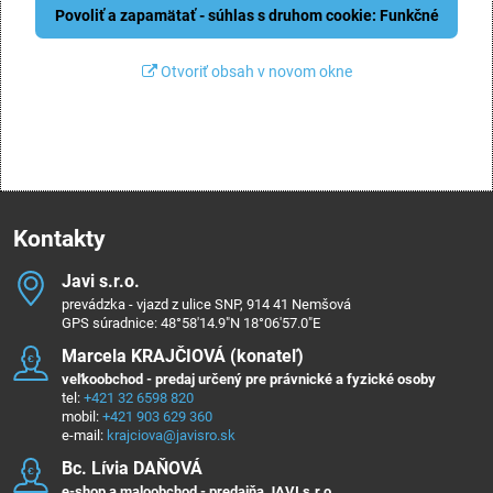
Povoliť a zapamätať - súhlas s druhom cookie: Funkčné
Otvoriť obsah v novom okne
Kontakty
Javi s​.r​.o​.
prevádzka - vjazd z ulice SNP, 914 41 Nemšová
GPS súradnice: 48°58'14.9"N 18°06'57.0"E
Marcela KRAJČIOVÁ (konateľ)
veľkoobchod - predaj určený pre právnické a fyzické osoby
tel:
+421 32 6598 820
mobil:
+421 903 629 360
e-mail:
krajciova@javisro.sk
Bc​. Lívia DAŇOVÁ
e-shop a maloobchod - predajňa JAVI s.r.o.