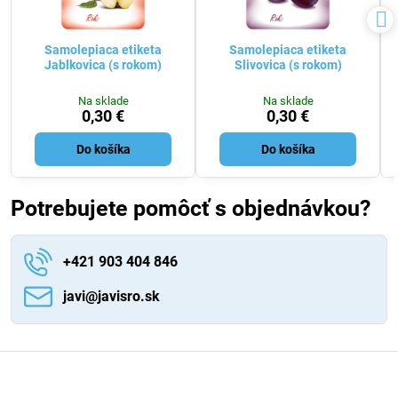
Samolepiaca etiketa
Samolepiaca etiketa
Jablkovica (s rokom)
Slivovica (s rokom)
Na sklade
Na sklade
0,30 €
0,30 €
Do košíka
Do košíka
Potrebujete pomôcť s objednávkou?
+421 903 404 846
javi​@javisro​.sk