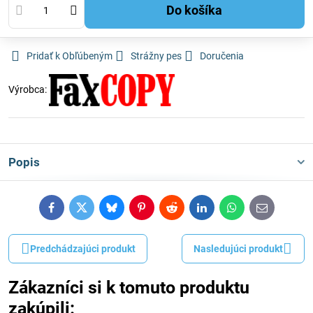
Do košíka
Pridať k Obľúbeným
Strážny pes
Doručenia
Výrobca:
Popis
Facebook
Twitter
Bluesky
Pinterest
Reddit
LinkedIn
WhatsApp
E-
mail
Predchádzajúci produkt
Nasledujúci produkt
Zákazníci si k tomuto produktu
zakúpili: