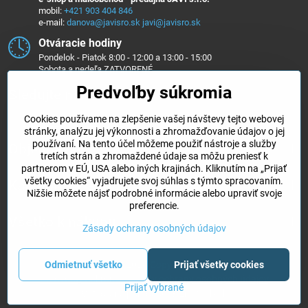
mobil:
+421 903 404 846
e-mail:
danova@javisro.sk
javi@javisro.sk
Otváracie hodiny
Pondelok - Piatok 8:00 - 12:00 a 13:00 - 15:00
Sobota a nedeľa ZATVORENÉ
Predvoľby súkromia
Sledujte nás na ...
Cookies používame na zlepšenie vašej návštevy tejto webovej
Facebook
Instagram
stránky, analýzu jej výkonnosti a zhromažďovanie údajov o jej
používaní. Na tento účel môžeme použiť nástroje a služby
Objednávky
tretích strán a zhromaždené údaje sa môžu preniesť k
partnerom v EÚ, USA alebo iných krajinách. Kliknutím na „Prijať
všetky cookies“ vyjadrujete svoj súhlas s týmto spracovaním.
Kategórie e-shopu
Nižšie môžete nájsť podrobné informácie alebo upraviť svoje
preferencie.
Všetko k nákupu
Zásady ochrany osobných údajov
©
2026
Copyright
Odmietnuť všetko
Prijať všetky cookies
Predvoľby súkromia
Zásady ochrany osobných údajov
Prijať vybrané
Vytvorené pomocou:
BiznisWeb.sk