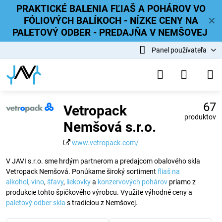
PRAKTICKÉ BALENIA FĽIAŠ A POHÁROV VO
FÓLIOVÝCH BALÍKOCH - NÍZKE CENY NA
✕
PALETOVÝ ODBER - PREDAJŇA V NEMŠOVEJ
Panel používateľa
67
Vetropack
produktov
Nemšová s.r.o.
www.vetropack.com/
V JAVI s.r.o. sme hrdým partnerom a predajcom obalového skla
Vetropack Nemšová. Ponúkame široký sortiment
fliaš na
alkohol
,
víno
,
šťavy
,
liekovky
a
konzervových pohárov
priamo z
produkcie tohto špičkového výrobcu. Využite výhodné ceny a
paletový odber skla
s tradíciou z Nemšovej.