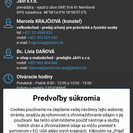
Javi s​.r​.o​.
prevádzka - vjazd z ulice SNP, 914 41 Nemšová
GPS súradnice: 48°58'14.9"N 18°06'57.0"E
Marcela KRAJČIOVÁ (konateľ)
veľkoobchod - predaj určený pre právnické a fyzické osoby
tel:
+421 32 6598 820
mobil:
+421 903 629 360
e-mail:
krajciova@javisro.sk
Bc​. Lívia DAŇOVÁ
e-shop a maloobchod - predajňa JAVI s.r.o.
mobil:
+421 903 404 846
e-mail:
danova@javisro.sk
javi@javisro.sk
Otváracie hodiny
Pondelok - Piatok 8:00 - 12:00 a 13:00 - 15:00
Sobota a nedeľa ZATVORENÉ
Predvoľby súkromia
Sledujte nás na ...
Cookies používame na zlepšenie vašej návštevy tejto webovej
Facebook
Instagram
stránky, analýzu jej výkonnosti a zhromažďovanie údajov o jej
používaní. Na tento účel môžeme použiť nástroje a služby
Objednávky
tretích strán a zhromaždené údaje sa môžu preniesť k
partnerom v EÚ, USA alebo iných krajinách. Kliknutím na „Prijať