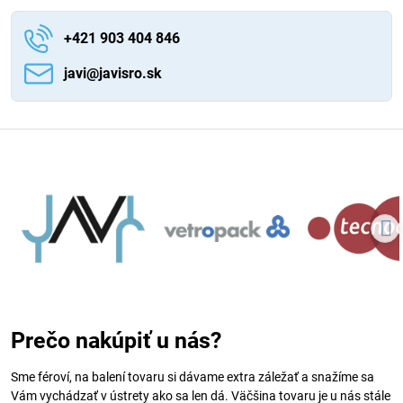
+421 903 404 846
javi​@javisro​.sk
Prečo nakúpiť u nás?
Sme féroví, na balení tovaru si dávame extra záležať a snažíme sa
Vám vychádzať v ústrety ako sa len dá. Väčšina tovaru je u nás stále