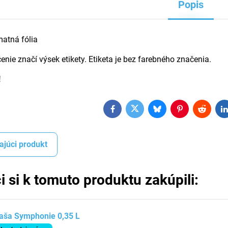
Popis
matná fólia
enie značí výsek etikety. Etiketa je bez farebného značenia.
!
Facebook
Twitter
Bluesky
Pinterest
Reddit
L
ajúci produkt
i si k tomuto produktu zakúpili:
aša Symphonie 0,35 L