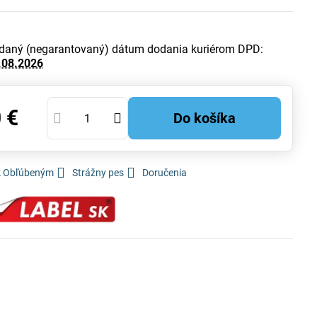
daný (negarantovaný) dátum dodania kuriérom DPD:
.08.2026
 €
Do košíka
 k Obľúbeným
Strážny pes
Doručenia