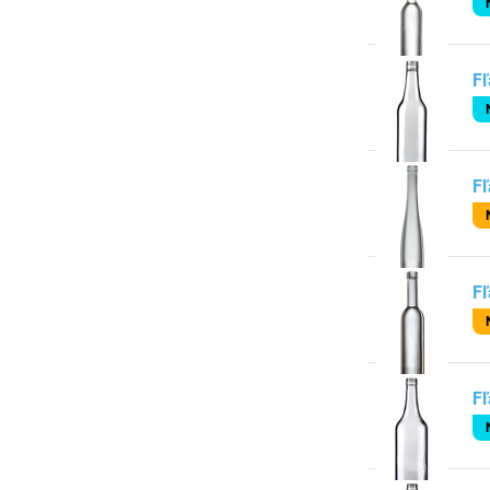
Fľ
Fľ
Fľ
Fľ