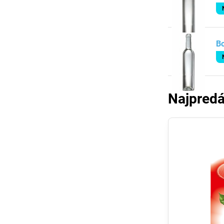
Bo
Najpredá