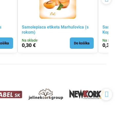
s
Samolepiaca etiketa Marhuľovica (s
Samole
rokom)
Kopani
Na sklade
Na skla
košíka
Do košíka
0,30 €
0,30 