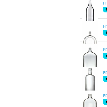
Fľ
Fľ
Fľ
Fľ
Fľ