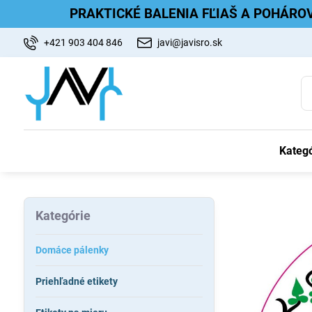
PRAKTICKÉ BALENIA FĽIAŠ A POHÁRO
+421 903 404 846
javi@javisro.sk
Kategó
Kategórie
Domáce pálenky
Priehľadné etikety