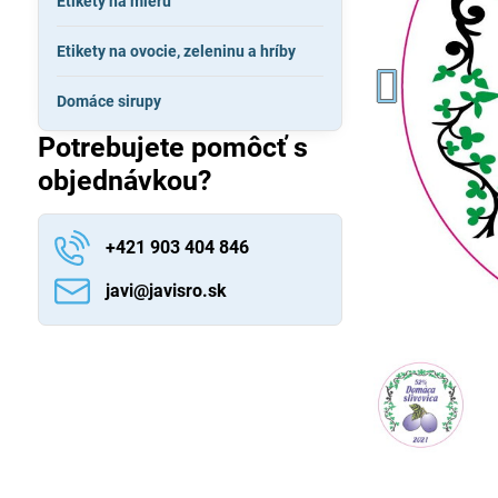
Etikety na mieru
Etikety na ovocie, zeleninu a hríby
Domáce sirupy
Potrebujete pomôcť s
objednávkou?
+421 903 404 846
javi​@javisro​.sk