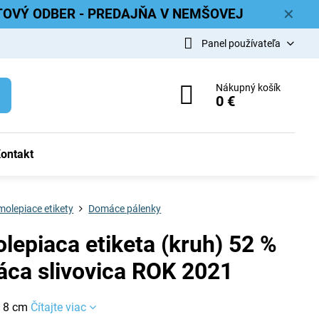
ETOVÝ ODBER - PREDAJŇA V NEMŠOVEJ
✕
Panel používateľa
Nákupný košík
0 €
ontakt
olepiace etikety
Domáce pálenky
lepiaca etiketa (kruh) 52 %
ca slivovica ROK 2021
Ø 8 cm
Čítajte viac