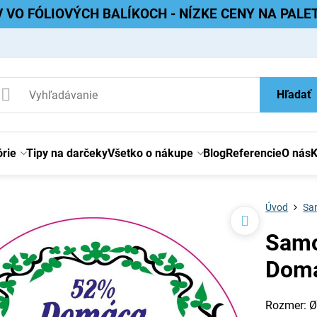
V VO FÓLIOVÝCH BALÍKOCH - NÍZKE CENY NA PAL
Hľadať
rie
Tipy na darčeky
Všetko o nákupe
Blog
Referencie
O nás
K
Úvod
Sam
Samo
Domá
Rozmer: 