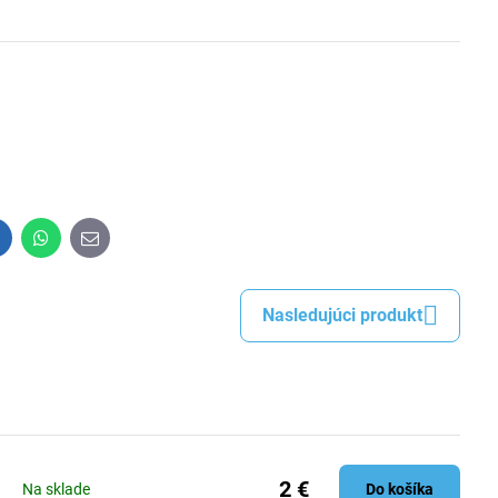
inkedIn
WhatsApp
E-
mail
Nasledujúci produkt
2 €
Na sklade
Do košíka