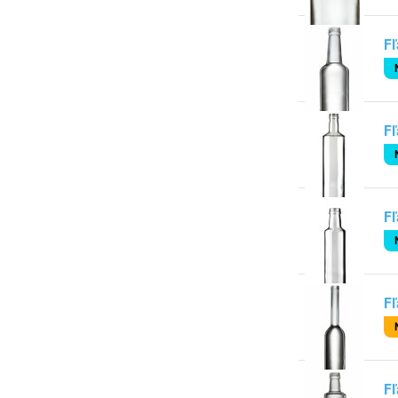
Fľ
Fľ
Fľ
Fľ
Fľ