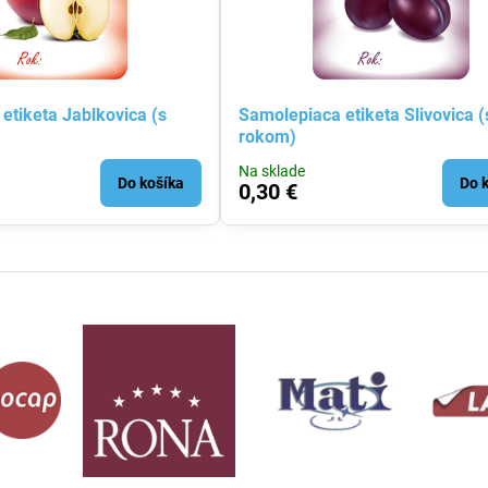
etiketa Jablkovica (s
Samolepiaca etiketa Slivovica (
rokom)
Na sklade
Do košíka
Do 
0,30 €