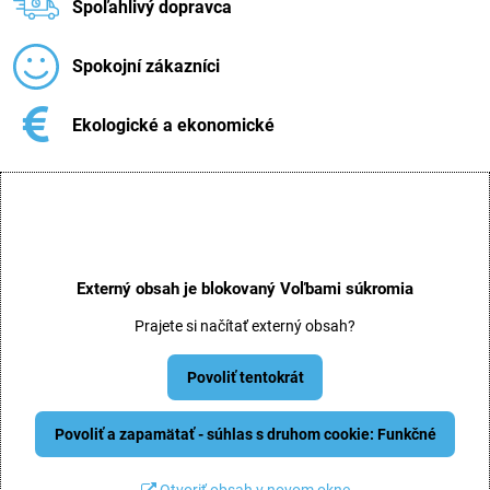
Spoľahlivý dopravca
Spokojní zákazníci
Ekologické a ekonomické
Externý obsah je blokovaný Voľbami súkromia
Prajete si načítať externý obsah?
Povoliť tentokrát
Povoliť a zapamätať - súhlas s druhom cookie: Funkčné
Otvoriť obsah v novom okne