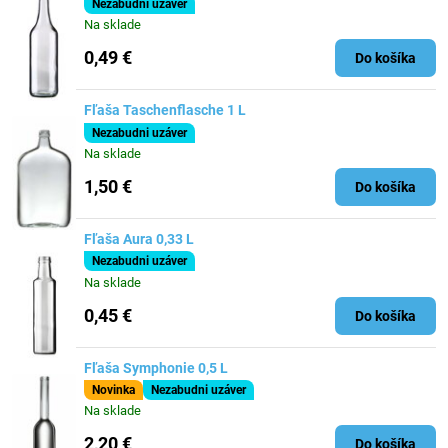
Nezabudni uzáver
Na sklade
0,49 €
Do košíka
Fľaša Taschenflasche 1 L
Nezabudni uzáver
Na sklade
1,50 €
Do košíka
Fľaša Aura 0,33 L
Nezabudni uzáver
Na sklade
0,45 €
Do košíka
Fľaša Symphonie 0,5 L
Novinka
Nezabudni uzáver
Na sklade
2,20 €
Do košíka