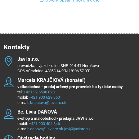
Kontakty
Javi s​.r​.o​.
prevádzka - vjazd z ulice SNP, 914 41 Nemšová
GPS súradnice: 48°58'14.9"N 18°06'57.0"E
Marcela KRAJČIOVÁ (konateľ)
veľkoobchod - predaj určený pre právnické a fyzické osoby
tel:
+421 32 6598 820
mobil:
+421 903 629 360
e-mail:
krajciova@javisro.sk
Bc​. Lívia DAŇOVÁ
e-shop a maloobchod - predajňa JAVI s.r.o.
mobil:
+421 903 404 846
e-mail:
danova@javisro.sk
javi@javisro.sk
Otváracie hodiny