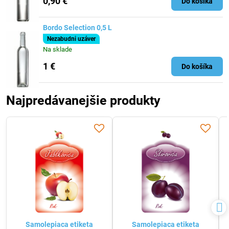
0,90 €
Do košíka
Bordo Selection 0,5 L
Nezabudni uzáver
Na sklade
1 €
Do košíka
Najpredávanejšie produkty
Samolepiaca etiketa
Samolepiaca etiketa