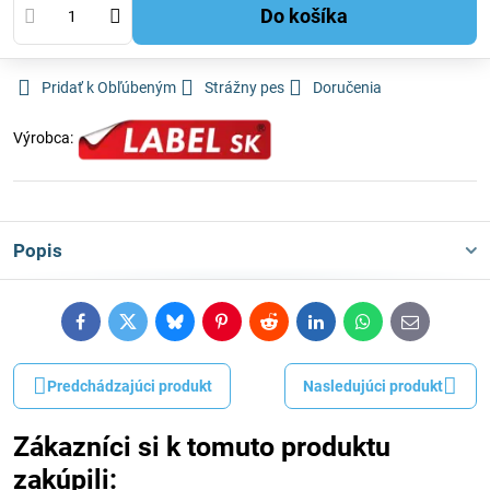
Do košíka
Pridať k Obľúbeným
Strážny pes
Doručenia
Výrobca:
Popis
Facebook
Twitter
Bluesky
Pinterest
Reddit
LinkedIn
WhatsApp
E-
mail
Predchádzajúci produkt
Nasledujúci produkt
Zákazníci si k tomuto produktu
zakúpili: