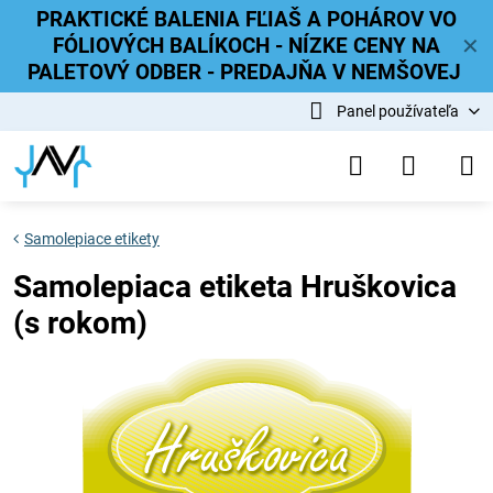
PRAKTICKÉ BALENIA FĽIAŠ A POHÁROV VO
FÓLIOVÝCH BALÍKOCH - NÍZKE CENY NA
✕
PALETOVÝ ODBER - PREDAJŇA V NEMŠOVEJ
Panel používateľa
Samolepiace etikety
Samolepiaca etiketa Hruškovica
(s rokom)