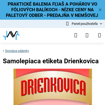
PRAKTICKÉ BALENIA FĽIAŠ A POHÁROV VO
FÓLIOVÝCH BALÍKOCH - NÍZKE CENY NA
✕
PALETOVÝ ODBER - PREDAJŇA V NEMŠOVEJ
Panel používateľa
Domáce pálenky
Samolepiaca etiketa Drienkovica