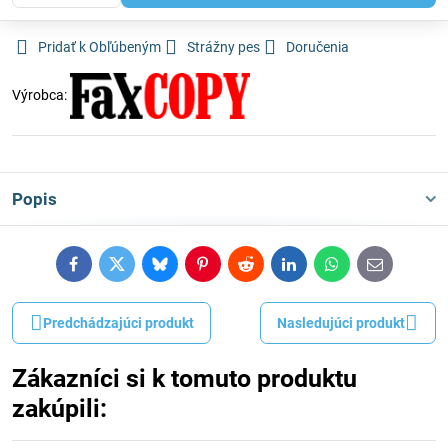
Pridať k Obľúbeným
Strážny pes
Doručenia
Výrobca:
Popis
Facebook
Twitter
Bluesky
Pinterest
Reddit
LinkedIn
WhatsApp
E-
mail
Predchádzajúci produkt
Nasledujúci produkt
Zákazníci si k tomuto produktu
zakúpili: