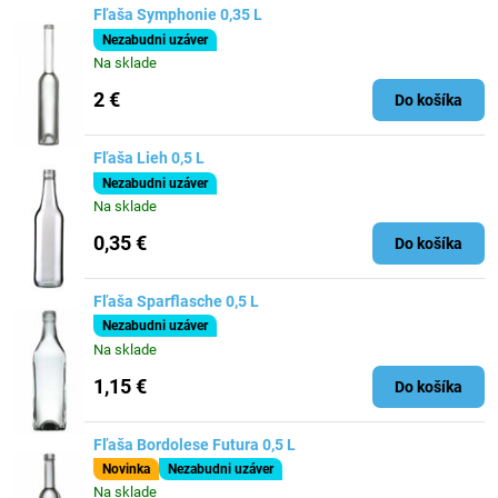
Fľaša Symphonie 0,35 L
Nezabudni uzáver
Na sklade
2 €
Do košíka
Fľaša Lieh 0,5 L
Nezabudni uzáver
Na sklade
0,35 €
Do košíka
Fľaša Sparflasche 0,5 L
Nezabudni uzáver
Na sklade
1,15 €
Do košíka
Fľaša Bordolese Futura 0,5 L
Novinka
Nezabudni uzáver
Na sklade