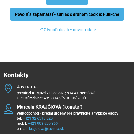
Povoliť a zapamätať - súhlas s druhom cookie: Funkčné
Otvoriť obsah v novom okne
Kontakty
Javi s​.r​.o​.
prevádzka - vjazd z ulice SNP, 914 41 Nemšová
GPS súradnice: 48°58'14.9"N 18°06'57.0"E
Marcela KRAJČIOVÁ (konateľ)
veľkoobchod - predaj určený pre právnické a fyzické osoby
tel:
+421 32 6598 820
mobil:
+421 903 629 360
e-mail:
krajciova@javisro.sk