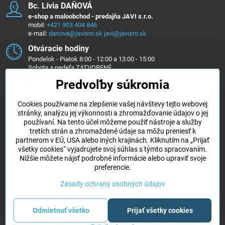
Bc​. Lívia DAŇOVÁ
e-shop a maloobchod - predajňa JAVI s.r.o.
mobil:
+421 903 404 846
e-mail:
danova@javisro.sk
javi@javisro.sk
Otváracie hodiny
Pondelok - Piatok 8:00 - 12:00 a 13:00 - 15:00
Sobota a nedeľa ZATVORENÉ
Predvoľby súkromia
Sledujte nás na ...
Cookies používame na zlepšenie vašej návštevy tejto webovej
Facebook
Instagram
stránky, analýzu jej výkonnosti a zhromažďovanie údajov o jej
používaní. Na tento účel môžeme použiť nástroje a služby
Objednávky
tretích strán a zhromaždené údaje sa môžu preniesť k
partnerom v EÚ, USA alebo iných krajinách. Kliknutím na „Prijať
všetky cookies“ vyjadrujete svoj súhlas s týmto spracovaním.
Kategórie e-shopu
Nižšie môžete nájsť podrobné informácie alebo upraviť svoje
preferencie.
Všetko k nákupu
Zásady ochrany osobných údajov
©
2026
Copyright
Odmietnuť všetko
Prijať všetky cookies
Predvoľby súkromia
Zásady ochrany osobných údajov