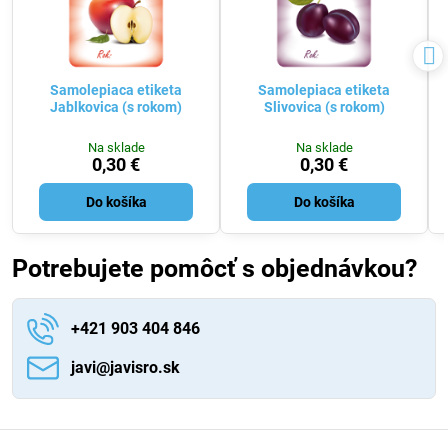
Samolepiaca etiketa
Samolepiaca etiketa
Jablkovica (s rokom)
Slivovica (s rokom)
Na sklade
Na sklade
0,30 €
0,30 €
Do košíka
Do košíka
Potrebujete pomôcť s objednávkou?
+421 903 404 846
javi​@javisro​.sk