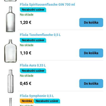
Fľaša Spirituosenflasche GIN 700 ml
Nezabudni uzáver
Na sklade
1,20 €
Do košíka
Fľaša Taschenflasche 0,5 L
Nezabudni uzáver
Na sklade
1,10 €
Do košíka
Fľaša Aura 0,33 L
Nezabudni uzáver
Na sklade
0,45 €
Do košíka
Fľaša Symphonie 0,5 L
Novinka
Nezabudni uzáver