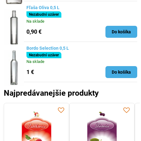
Fľaša Oliva 0,5 L
Nezabudni uzáver
Na sklade
0,90 €
Do košíka
Bordo Selection 0,5 L
Nezabudni uzáver
Na sklade
1 €
Do košíka
Najpredávanejšie produkty