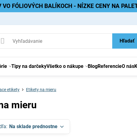
V VO FÓLIOVÝCH BALÍKOCH - NÍZKE CENY NA PAL
Hľadať
rie
Tipy na darčeky
Všetko o nákupe
Blog
Referencie
O nás
K
ce etikety
Etikety na mieru
 na mieru
dľa:
Na sklade prednostne