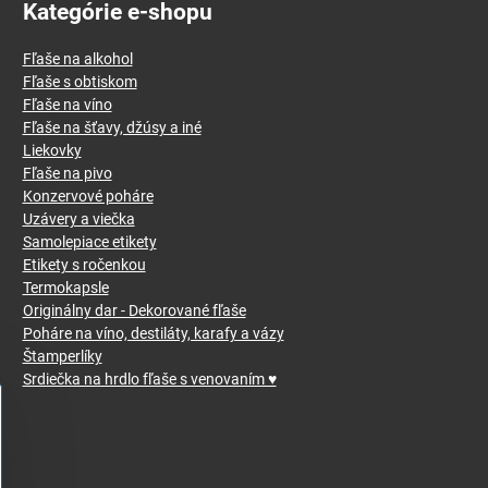
Kategórie e-shopu
Fľaše na alkohol
Fľaše s obtiskom
Fľaše na víno
Fľaše na šťavy, džúsy a iné
Liekovky
Fľaše na pivo
Konzervové poháre
Uzávery a viečka
Samolepiace etikety
Etikety s ročenkou
Termokapsle
Originálny dar - Dekorované fľaše
Poháre na víno, destiláty, karafy a vázy
Štamperlíky
Srdiečka na hrdlo fľaše s venovaním ♥