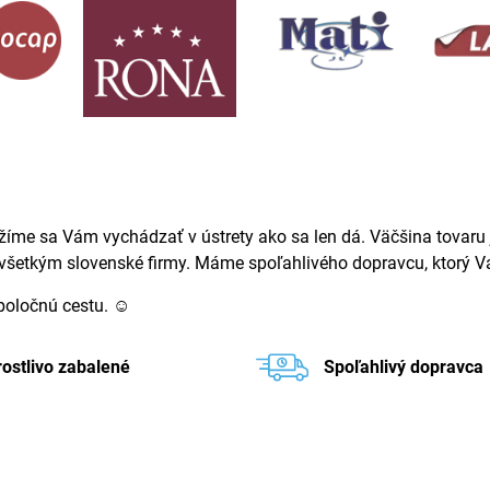
žíme sa Vám vychádzať v ústrety ako sa len dá. Väčšina tovaru j
ovšetkým slovenské firmy. Máme spoľahlivého dopravcu, ktorý Va
spoločnú cestu. ☺
rostlivo zabalené
Spoľahlivý dopravca