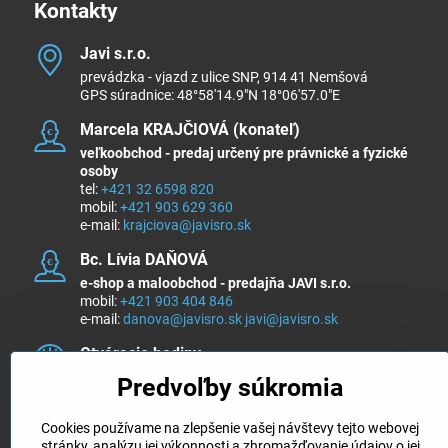
Kontakty
Javi s​.r​.o​.
prevádzka - vjazd z ulice SNP, 914 41 Nemšová
GPS súradnice: 48°58'14.9"N 18°06'57.0"E
Marcela KRAJČIOVÁ (konateľ)
veľkoobchod - predaj určený pre právnické a fyzické
osoby
tel:
+421 32 6598 820
mobil:
+421 903 629 360
e-mail:
krajciova@javisro.sk
Bc​. Lívia DAŇOVÁ
e-shop a maloobchod - predajňa JAVI s.r.o.
mobil:
+421 903 404 846
e-mail:
danova@javisro.sk
javi@javisro.sk
Otváracie hodiny
Pondelok - Piatok 8:00 - 12:00 a 13:00 - 15:00
Predvoľby súkromia
Sobota a nedeľa ZATVORENÉ
Cookies používame na zlepšenie vašej návštevy tejto webovej
Sledujte nás na ...
stránky, analýzu jej výkonnosti a zhromažďovanie údajov o jej