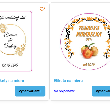
kety na mieru
Etiketa na mieru
Vyber variantu
Na objednávku
Vyber va