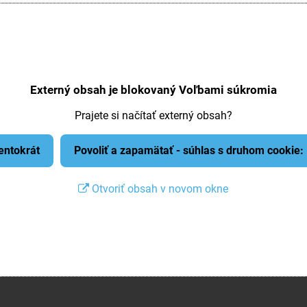
Externý obsah je blokovaný Voľbami súkromia
Prajete si načítať externý obsah?
tentokrát
Povoliť a zapamätať - súhlas s druhom cookie
Otvoriť obsah v novom okne