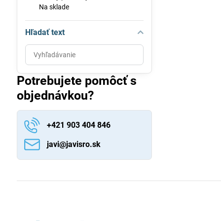
Na sklade
Hľadať text
Prehľadať
výsledky
filtra
Potrebujete pomôcť s
fulltextom
objednávkou?
+421 903 404 846
javi​@javisro​.sk