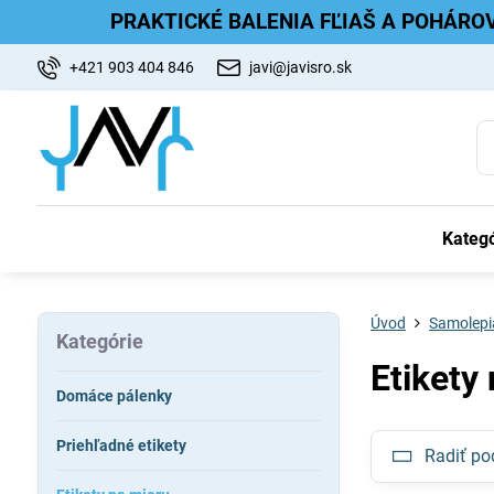
PRAKTICKÉ BALENIA FĽIAŠ A POHÁRO
+421 903 404 846
javi@javisro.sk
Kategó
Úvod
Samolepia
Kategórie
Etikety
Domáce pálenky
Priehľadné etikety
Radiť po