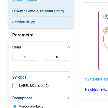
Etikety na mieru
Etikety na ovocie, zeleninu a hríby
Domáce sirupy
Parametre
Cena
Od:
Do:
Výrobca
Svadobné eti
LABEL SK s. r. o. (2)
Na objednávku
Dostupnosť
Všetky produkty