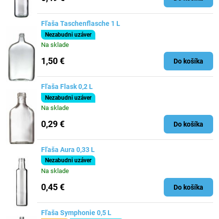
Fľaša Taschenflasche 1 L
Nezabudni uzáver
Na sklade
1,50 €
Do košíka
Fľaša Flask 0,2 L
Nezabudni uzáver
Na sklade
0,29 €
Do košíka
Fľaša Aura 0,33 L
Nezabudni uzáver
Na sklade
0,45 €
Do košíka
Fľaša Symphonie 0,5 L