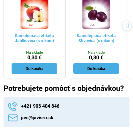
Samolepiaca etiketa
Samolepiaca etiketa
Jablkovica (s rokom)
Slivovica (s rokom)
Na sklade
Na sklade
0,30 €
0,30 €
Do košíka
Do košíka
Potrebujete pomôcť s objednávkou?
+421 903 404 846
javi​@javisro​.sk