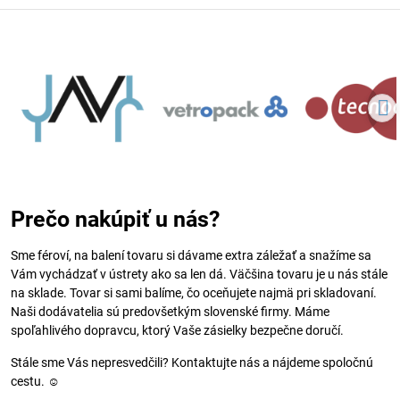
Prečo nakúpiť u nás?
Sme féroví, na balení tovaru si dávame extra záležať a snažíme sa
Vám vychádzať v ústrety ako sa len dá. Väčšina tovaru je u nás stále
na sklade. Tovar si sami balíme, čo oceňujete najmä pri skladovaní.
Naši dodávatelia sú predovšetkým slovenské firmy. Máme
spoľahlivého dopravcu, ktorý Vaše zásielky bezpečne doručí.
Stále sme Vás nepresvedčili? Kontaktujte nás a nájdeme spoločnú
cestu. ☺