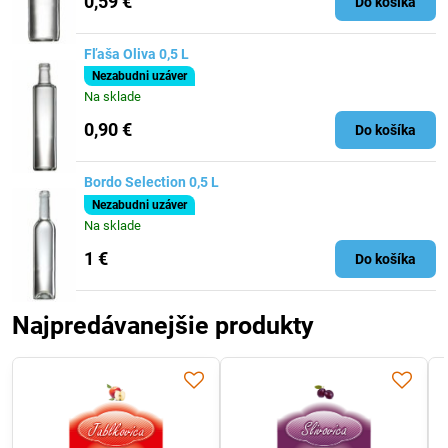
0,59 €
Do košíka
Fľaša Oliva 0,5 L
Nezabudni uzáver
Na sklade
0,90 €
Do košíka
Bordo Selection 0,5 L
Nezabudni uzáver
Na sklade
1 €
Do košíka
Najpredávanejšie produkty