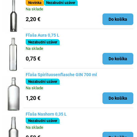
Novinka
Nezabudni uzáver
Na sklade
2,20 €
Do košíka
Fľaša Aura 0,75 L
Nezabudni uzáver
Na sklade
0,75 €
Do košíka
Fľaša Spirituosenflasche GIN 700 ml
Nezabudni uzáver
Na sklade
1,20 €
Do košíka
Fľaša Nashorn 0,35 L
Nezabudni uzáver
Na sklade