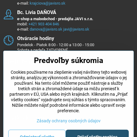
e-mail:
krajciova@javisro.sk
Bc​. Lívia DAŇOVÁ
e-shop a maloobchod - predajňa JAVI s.r.o.
mobil:
+421 903 404 846
e-mail:
danova@javisro.sk
javi@javisro.sk
Otváracie hodiny
Pondelok - Piatok 8:00 - 12:00 a 13:00 - 15:00
Sobota a nedeľa ZATVORENÉ
Predvoľby súkromia
Sledujte nás na ...
Cookies používame na zlepšenie vašej návštevy tejto webovej
Facebook
Instagram
stránky, analýzu jej výkonnosti a zhromažďovanie údajov o jej
používaní. Na tento účel môžeme použiť nástroje a služby
Objednávky
tretích strán a zhromaždené údaje sa môžu preniesť k
partnerom v EÚ, USA alebo iných krajinách. Kliknutím na „Prijať
všetky cookies“ vyjadrujete svoj súhlas s týmto spracovaním.
Kategórie e-shopu
Nižšie môžete nájsť podrobné informácie alebo upraviť svoje
preferencie.
Všetko k nákupu
Zásady ochrany osobných údajov