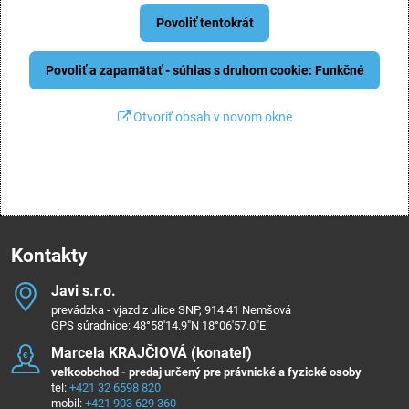
Povoliť tentokrát
Povoliť a zapamätať - súhlas s druhom cookie: Funkčné
Otvoriť obsah v novom okne
Kontakty
Javi s​.r​.o​.
prevádzka - vjazd z ulice SNP, 914 41 Nemšová
GPS súradnice: 48°58'14.9"N 18°06'57.0"E
Marcela KRAJČIOVÁ (konateľ)
veľkoobchod - predaj určený pre právnické a fyzické osoby
tel:
+421 32 6598 820
mobil:
+421 903 629 360