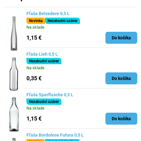
Fľaša Belvedere 0,5 L
Novinka
Nezabudni uzáver
Na sklade
1,15 €
Do košíka
Fľaša Lieh 0,5 L
Nezabudni uzáver
Na sklade
0,35 €
Do košíka
Fľaša Sparflasche 0,5 L
Nezabudni uzáver
Na sklade
1,15 €
Do košíka
Fľaša Bordolese Futura 0,5 L