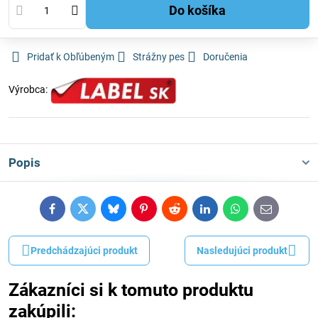
Do košíka
Pridať k Obľúbeným
Strážny pes
Doručenia
Výrobca:
Popis
Facebook
Twitter
Bluesky
Pinterest
Reddit
LinkedIn
WhatsApp
E-
mail
Predchádzajúci produkt
Nasledujúci produkt
Zákazníci si k tomuto produktu
zakúpili: