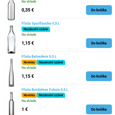
Na sklade
0,35 €
Do košíka
Fľaša Sparflasche 0,5 L
Nezabudni uzáver
Na sklade
1,15 €
Do košíka
Fľaša Belvedere 0,5 L
Novinka
Nezabudni uzáver
Na sklade
1,15 €
Do košíka
Fľaša Bordolese Futura 0,5 L
Novinka
Nezabudni uzáver
Na sklade
1 €
Do košíka