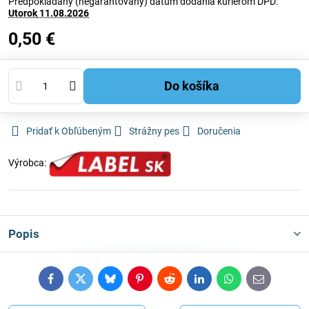
Predpokladaný (negarantovaný) dátum dodania kuriérom DPD:
Utorok
11.08.2026
0,50 €
Do košíka
Pridať k Obľúbeným
Strážny pes
Doručenia
Výrobca:
Popis
Facebook
Twitter
Bluesky
Pinterest
Reddit
LinkedIn
WhatsApp
E-
mail