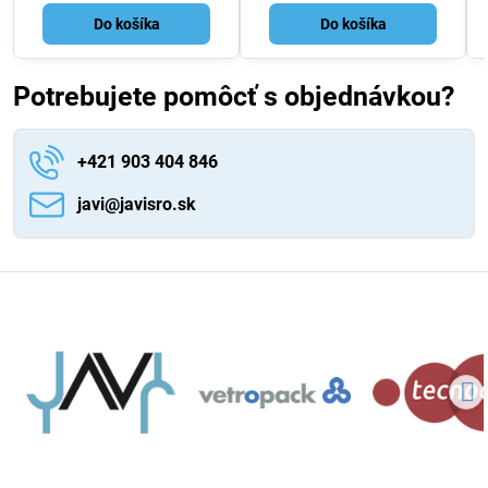
Do košíka
Do košíka
Potrebujete pomôcť s objednávkou?
+421 903 404 846
javi​@javisro​.sk