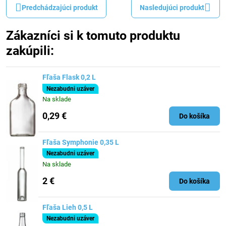
Predchádzajúci produkt
Nasledujúci produkt
Zákazníci si k tomuto produktu
zakúpili:
Fľaša Flask 0,2 L
Nezabudni uzáver
Na sklade
0,29 €
Do košíka
Fľaša Symphonie 0,35 L
Nezabudni uzáver
Na sklade
2 €
Do košíka
Fľaša Lieh 0,5 L
Nezabudni uzáver