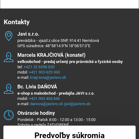
Kontakty
Javi s​.r​.o​.
prevádzka - vjazd z ulice SNP, 914 41 Nemšová
GPS súradnice: 48°58'14.9"N 18°06'57.0"E
Marcela KRAJČIOVÁ (konateľ)
veľkoobchod - predaj určený pre právnické a fyzické osoby
tel:
+421 32 6598 820
mobil:
+421 903 629 360
e-mail:
krajciova@javisro.sk
Bc​. Lívia DAŇOVÁ
e-shop a maloobchod - predajňa JAVI s.r.o.
mobil:
+421 903 404 846
e-mail:
danova@javisro.sk
javi@javisro.sk
Otváracie hodiny
Pondelok - Piatok 8:00 - 12:00 a 13:00 - 15:00
Sobota a nedeľa ZATVORENÉ
Predvoľby súkromia
Sledujte nás na ...