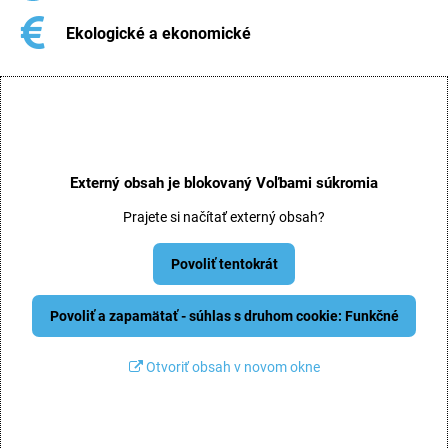
Ekologické a ekonomické
Externý obsah je blokovaný Voľbami súkromia
Prajete si načítať externý obsah?
Povoliť tentokrát
Povoliť a zapamätať - súhlas s druhom cookie: Funkčné
Otvoriť obsah v novom okne