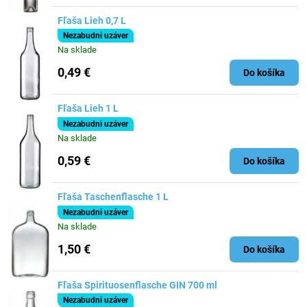
Fľaša Lieh 0,7 L
Nezabudni uzáver
Na sklade
0,49 €
Do košíka
Fľaša Lieh 1 L
Nezabudni uzáver
Na sklade
0,59 €
Do košíka
Fľaša Taschenflasche 1 L
Nezabudni uzáver
Na sklade
1,50 €
Do košíka
Fľaša Spirituosenflasche GIN 700 ml
Nezabudni uzáver