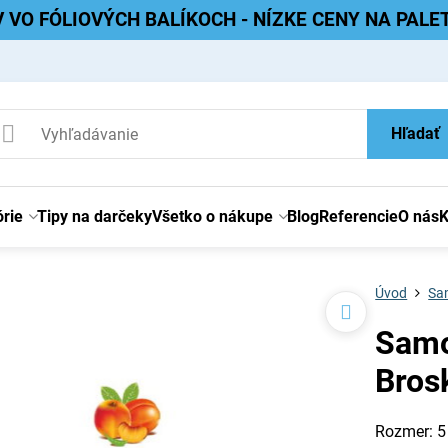
V VO FÓLIOVÝCH BALÍKOCH - NÍZKE CENY NA PAL
Hľadať
rie
Tipy na darčeky
Všetko o nákupe
Blog
Referencie
O nás
K
Úvod
Sam
Samo
Bros
Rozmer: 5