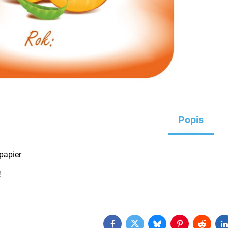
Popis
 papier
!
Facebook
Twitter
Bluesky
Pinterest
Reddit
L