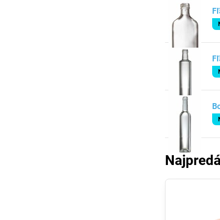
Fľ
Fľ
Bo
Najpredá