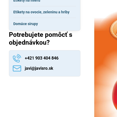
Etikety na mieru
Etikety na ovocie, zeleninu a hríby
Domáce sirupy
Potrebujete pomôcť s
objednávkou?
+421 903 404 846
javi​@javisro​.sk