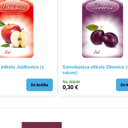
etiketa Jablkovica (s
Samolepiaca etiketa Slivovica (
rokom)
Na sklade
Do košíka
Do 
0,30 €