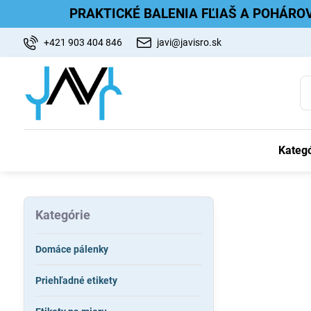
PRAKTICKÉ BALENIA FĽIAŠ A POHÁRO
+421 903 404 846
javi@javisro.sk
Kategó
Kategórie
Domáce pálenky
Priehľadné etikety