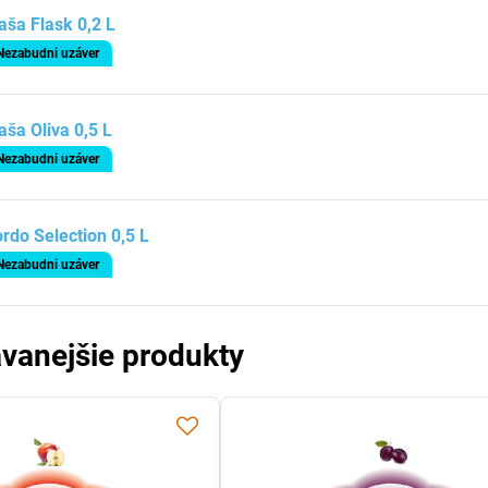
aša Flask 0,2 L
Nezabudni uzáver
aša Oliva 0,5 L
Nezabudni uzáver
rdo Selection 0,5 L
Nezabudni uzáver
vanejšie produkty