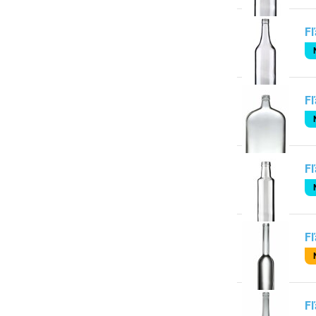
Fľ
Fľ
Fľ
Fľ
Fľ