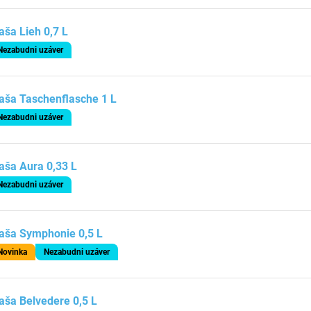
aša Lieh 0,7 L
Nezabudni uzáver
aša Taschenflasche 1 L
Nezabudni uzáver
aša Aura 0,33 L
Nezabudni uzáver
aša Symphonie 0,5 L
Novinka
Nezabudni uzáver
aša Belvedere 0,5 L