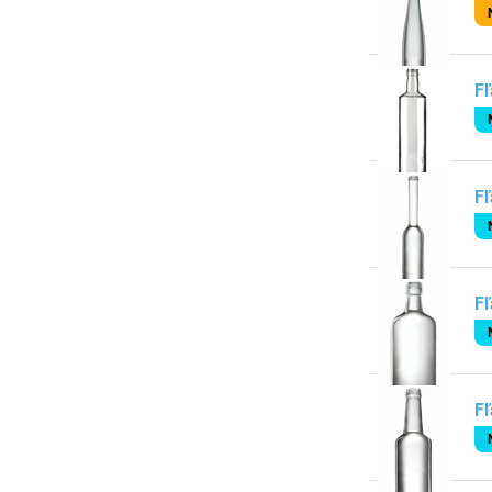
Fľ
Fľ
Fľ
Fľ