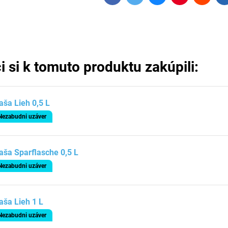
i si k tomuto produktu zakúpili:
aša Lieh 0,5 L
Nezabudni uzáver
aša Sparflasche 0,5 L
Nezabudni uzáver
aša Lieh 1 L
Nezabudni uzáver