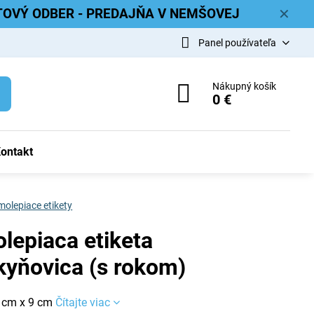
ETOVÝ ODBER - PREDAJŇA V NEMŠOVEJ
✕
Panel používateľa
Nákupný košík
0 €
ontakt
olepiace etikety
lepiaca etiketa
kyňovica (s rokom)
 cm x 9 cm
Čítajte viac