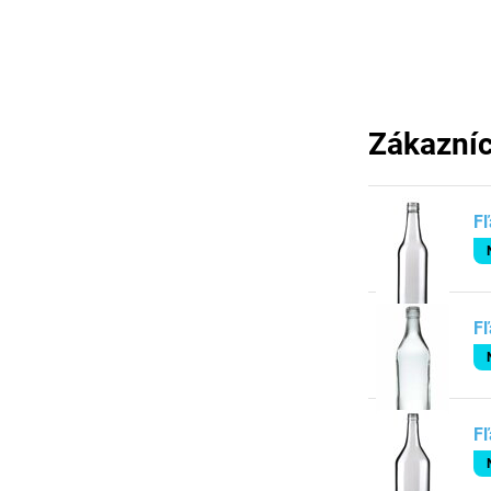
Zákazníc
Fľ
Fľ
Fľ