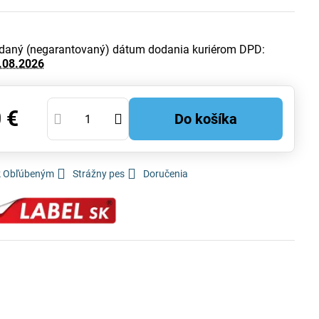
daný (negarantovaný) dátum dodania kuriérom DPD:
.08.2026
 €
Do košíka
 k Obľúbeným
Strážny pes
Doručenia