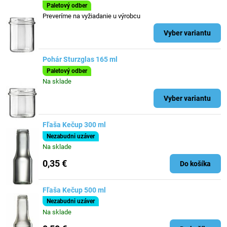
Paletový odber
Preveríme na vyžiadanie u výrobcu
Vyber variantu
Pohár Sturzglas 165 ml
Paletový odber
Na sklade
Vyber variantu
Fľaša Kečup 300 ml
Nezabudni uzáver
Na sklade
0,35 €
Do košíka
Fľaša Kečup 500 ml
Nezabudni uzáver
Na sklade