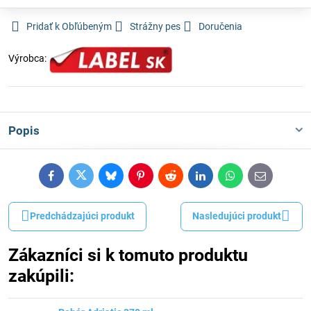
Pridať k Obľúbeným
Strážny pes
Doručenia
Výrobca:
Popis
Facebook
Twitter
Bluesky
Pinterest
Reddit
LinkedIn
WhatsApp
E-
mail
Predchádzajúci produkt
Nasledujúci produkt
Zákazníci si k tomuto produktu
zakúpili: