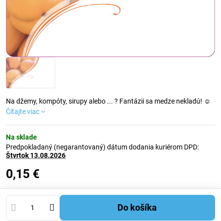
Na džemy, kompóty, sirupy alebo ... ? Fantázii sa medze nekladú! ☺
Čítajte viac
Na sklade
Predpokladaný (negarantovaný) dátum dodania kuriérom DPD:
Štvrtok
13.08.2026
0,15 €
Do košíka