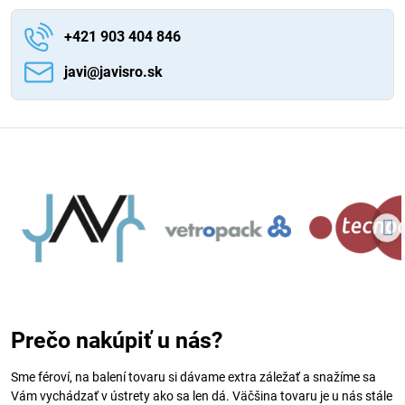
+421 903 404 846
javi​@javisro​.sk
Prečo nakúpiť u nás?
Sme féroví, na balení tovaru si dávame extra záležať a snažíme sa
Vám vychádzať v ústrety ako sa len dá. Väčšina tovaru je u nás stále