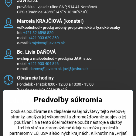
Javi s​.r​.o​.
prevádzka - vjazd z ulice SNP, 914 41 Nemšová
GPS súradnice: 48°58'14.9"N 18°06'57.0"E
Marcela KRAJČIOVÁ (konateľ)
veľkoobchod - predaj určený pre právnické a fyzické osoby
tel:
+421 32 6598 820
mobil:
+421 903 629 360
e-mail:
krajciova@javisro.sk
Bc​. Lívia DAŇOVÁ
e-shop a maloobchod - predajňa JAVI s.r.o.
mobil:
+421 903 404 846
e-mail:
danova@javisro.sk
javi@javisro.sk
Otváracie hodiny
Pondelok - Piatok 8:00 - 12:00 a 13:00 - 15:00
Sobota a nedeľa ZATVORENÉ
Predvoľby súkromia
Sledujte nás na ...
Cookies používame na zlepšenie vašej návštevy tejto webovej
Facebook
Instagram
stránky, analýzu jej výkonnosti a zhromažďovanie údajov o jej
používaní. Na tento účel môžeme použiť nástroje a služby
Objednávky
tretích strán a zhromaždené údaje sa môžu preniesť k
partnerom v EÚ, USA alebo iných krajinách. Kliknutím na „Prijať