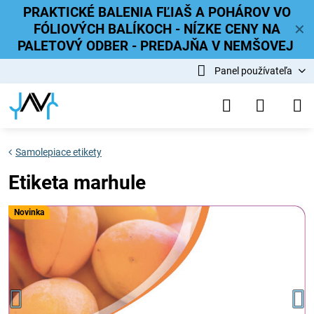
PRAKTICKÉ BALENIA FĽIAŠ A POHÁROV VO
FÓLIOVÝCH BALÍKOCH - NÍZKE CENY NA
✕
PALETOVÝ ODBER - PREDAJŇA V NEMŠOVEJ
Panel používateľa
Samolepiace etikety
Etiketa marhule
Novinka