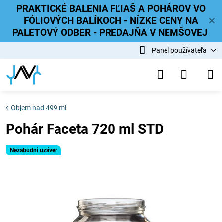
PRAKTICKÉ BALENIA FĽIAŠ A POHÁROV VO
FÓLIOVÝCH BALÍKOCH - NÍZKE CENY NA
✕
PALETOVÝ ODBER - PREDAJŇA V NEMŠOVEJ
Panel používateľa
Objem nad 499 ml
Pohár Faceta 720 ml STD
Nezabudni uzáver