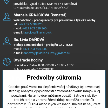
prevádzka - vjazd z ulice SNP, 914 41 Nemšová
GPS súradnice: 48°58'14.9"N 18°06'57.0"E
Marcela KRAJČIOVÁ (konateľ)
veľkoobchod - predaj určený pre právnické a fyzické osoby
tel:
+421 32 6598 820
mobil:
+421 903 629 360
e-mail:
krajciova@javisro.sk
Bc​. Lívia DAŇOVÁ
e-shop a maloobchod - predajňa JAVI s.r.o.
mobil:
+421 903 404 846
e-mail:
danova@javisro.sk
javi@javisro.sk
Otváracie hodiny
Pondelok - Piatok 8:00 - 12:00 a 13:00 - 15:00
Sobota a nedeľa ZATVORENÉ
Predvoľby súkromia
Sledujte nás na ...
Cookies používame na zlepšenie vašej návštevy tejto webovej
Facebook
Instagram
stránky, analýzu jej výkonnosti a zhromažďovanie údajov o jej
používaní. Na tento účel môžeme použiť nástroje a služby
Objednávky
tretích strán a zhromaždené údaje sa môžu preniesť k
partnerom v EÚ, USA alebo iných krajinách. Kliknutím na „Prijať