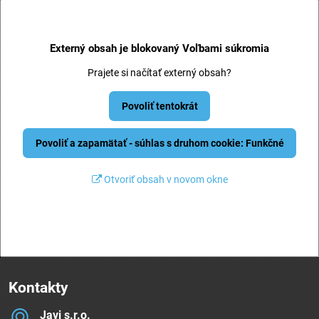
Externý obsah je blokovaný Voľbami súkromia
Prajete si načítať externý obsah?
Povoliť tentokrát
Povoliť a zapamätať - súhlas s druhom cookie: Funkčné
Otvoriť obsah v novom okne
Kontakty
Javi s​.r​.o​.