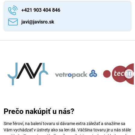
+421 903 404 846
javi​@javisro​.sk
Prečo nakúpiť u nás?
Sme féroví, na balení tovaru si dávame extra záležať a snažíme sa
Vám vychádzať v ústrety ako sa len dá. Väčšina tovaru je u nás stále