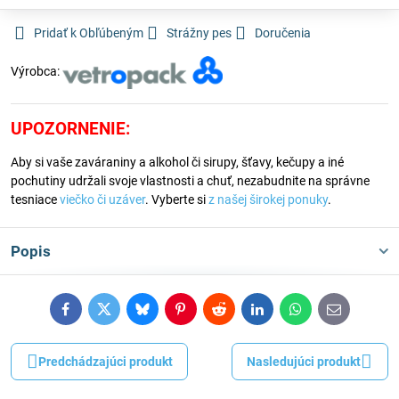
Pridať k Obľúbeným
Strážny pes
Doručenia
Výrobca:
UPOZORNENIE:
Aby si vaše zaváraniny a alkohol či sirupy, šťavy, kečupy a iné
pochutiny udržali svoje vlastnosti a chuť, nezabudnite na správne
tesniace
viečko či uzáver
. Vyberte si
z našej širokej ponuky
.
Popis
Facebook
Twitter
Bluesky
Pinterest
Reddit
LinkedIn
WhatsApp
E-
mail
Predchádzajúci produkt
Nasledujúci produkt