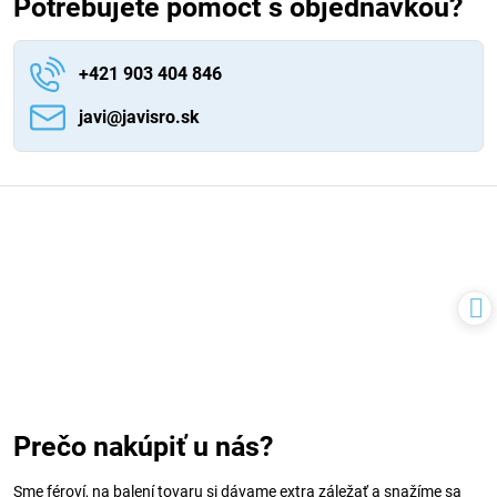
Potrebujete pomôcť s objednávkou?
+421 903 404 846
javi​@javisro​.sk
Prečo nakúpiť u nás?
Sme féroví, na balení tovaru si dávame extra záležať a snažíme sa