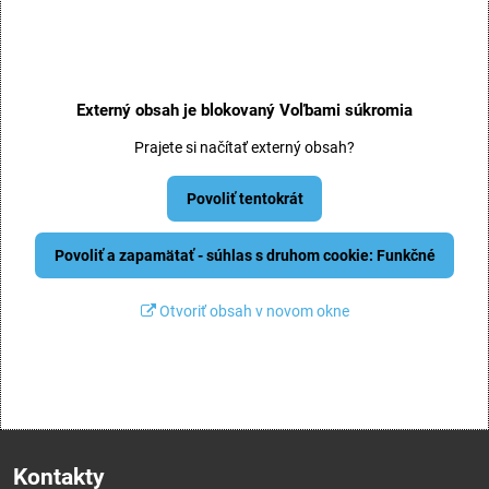
Externý obsah je blokovaný Voľbami súkromia
Prajete si načítať externý obsah?
Povoliť tentokrát
Povoliť a zapamätať - súhlas s druhom cookie: Funkčné
Otvoriť obsah v novom okne
Kontakty