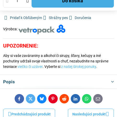
Do košíka
Pridať k Obľúbeným
Strážny pes
Doručenia
Výrobca:
UPOZORNENIE:
Aby si vaše zaváraniny a alkohol či sirupy, šťavy, kečupy a iné
pochutiny udržali svoje vlastnosti a chuť, nezabudnite na správne
tesniace
viečko či uzáver
. Vyberte si
z našej širokej ponuky
.
Popis
Facebook
Twitter
Bluesky
Pinterest
Reddit
LinkedIn
WhatsApp
E-
mail
Predchádzajúci produkt
Nasledujúci produkt