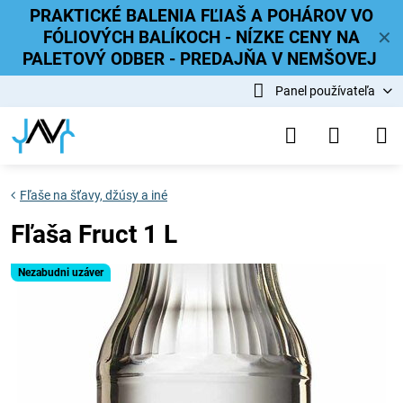
PRAKTICKÉ BALENIA FĽIAŠ A POHÁROV VO
FÓLIOVÝCH BALÍKOCH - NÍZKE CENY NA
✕
PALETOVÝ ODBER - PREDAJŇA V NEMŠOVEJ
Panel používateľa
Fľaše na šťavy, džúsy a iné
Fľaša Fruct 1 L
Nezabudni uzáver