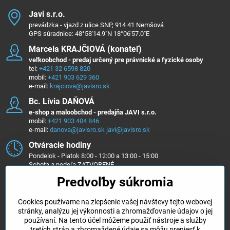
Javi s​.r​.o​.
prevádzka - vjazd z ulice SNP, 914 41 Nemšová
GPS súradnice: 48°58'14.9"N 18°06'57.0"E
Marcela KRAJČIOVÁ (konateľ)
veľkoobchod - predaj určený pre právnické a fyzické osoby
tel:
+421 32 6598 820
mobil:
+421 903 629 360
e-mail:
krajciova@javisro.sk
Bc​. Lívia DAŇOVÁ
e-shop a maloobchod - predajňa JAVI s.r.o.
mobil:
+421 903 404 846
e-mail:
danova@javisro.sk
javi@javisro.sk
Otváracie hodiny
Pondelok - Piatok 8:00 - 12:00 a 13:00 - 15:00
Sobota a nedeľa ZATVORENÉ
Predvoľby súkromia
Sledujte nás na ...
Cookies používame na zlepšenie vašej návštevy tejto webovej
Facebook
Instagram
stránky, analýzu jej výkonnosti a zhromažďovanie údajov o jej
používaní. Na tento účel môžeme použiť nástroje a služby
Objednávky
tretích strán a zhromaždené údaje sa môžu preniesť k