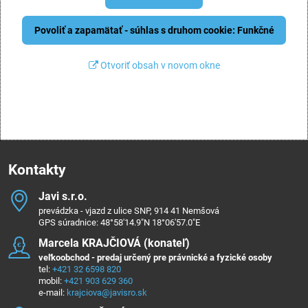
Povoliť a zapamätať - súhlas s druhom cookie: Funkčné
Otvoriť obsah v novom okne
Kontakty
Javi s​.r​.o​.
prevádzka - vjazd z ulice SNP, 914 41 Nemšová
GPS súradnice: 48°58'14.9"N 18°06'57.0"E
Marcela KRAJČIOVÁ (konateľ)
veľkoobchod - predaj určený pre právnické a fyzické osoby
tel:
+421 32 6598 820
mobil:
+421 903 629 360
e-mail:
krajciova@javisro.sk