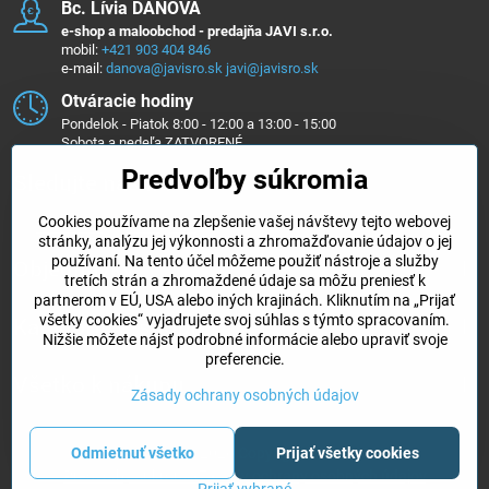
Bc​. Lívia DAŇOVÁ
e-shop a maloobchod - predajňa JAVI s.r.o.
mobil:
+421 903 404 846
e-mail:
danova@javisro.sk
javi@javisro.sk
Otváracie hodiny
Pondelok - Piatok 8:00 - 12:00 a 13:00 - 15:00
Sobota a nedeľa ZATVORENÉ
Predvoľby súkromia
Sledujte nás na ...
Cookies používame na zlepšenie vašej návštevy tejto webovej
Facebook
Instagram
stránky, analýzu jej výkonnosti a zhromažďovanie údajov o jej
používaní. Na tento účel môžeme použiť nástroje a služby
Objednávky
tretích strán a zhromaždené údaje sa môžu preniesť k
partnerom v EÚ, USA alebo iných krajinách. Kliknutím na „Prijať
všetky cookies“ vyjadrujete svoj súhlas s týmto spracovaním.
Kategórie e-shopu
Nižšie môžete nájsť podrobné informácie alebo upraviť svoje
preferencie.
Všetko k nákupu
Zásady ochrany osobných údajov
©
2026
Copyright
Odmietnuť všetko
Prijať všetky cookies
Predvoľby súkromia
Zásady ochrany osobných údajov