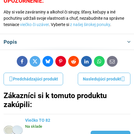
UPOZORNENIE:
Aby si vaše zaváraniny a alkohol či sirupy, šťavy, kečupy a iné
pochutiny udržali svoje vlastnosti a chuť, nezabudnite na správne
tesniace
viečko či uzáver
. Vyberte si
z našej širokej ponuky
.
Popis
Facebook
Twitter
Bluesky
Pinterest
Reddit
LinkedIn
WhatsApp
E-
mail
Predchádzajúci produkt
Nasledujúci produkt
Zákazníci si k tomuto produktu
zakúpili:
Viečko TO 82
Na sklade