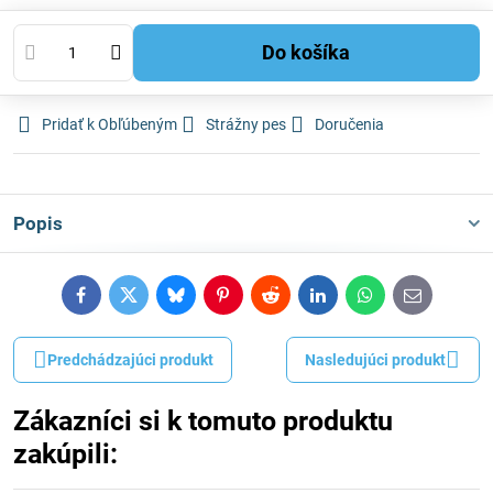
Do košíka
Pridať k Obľúbeným
Strážny pes
Doručenia
Popis
Facebook
Twitter
Bluesky
Pinterest
Reddit
LinkedIn
WhatsApp
E-
mail
Predchádzajúci produkt
Nasledujúci produkt
Zákazníci si k tomuto produktu
zakúpili: