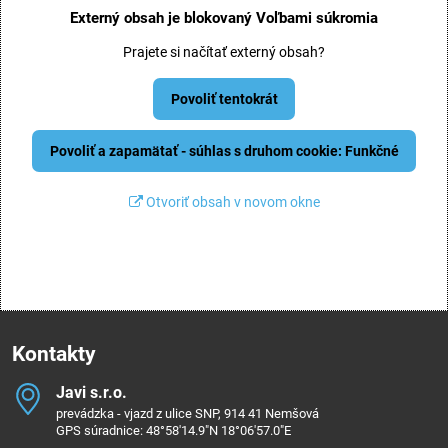
Externý obsah je blokovaný Voľbami súkromia
Prajete si načítať externý obsah?
Povoliť tentokrát
Povoliť a zapamätať - súhlas s druhom cookie: Funkčné
Otvoriť obsah v novom okne
Kontakty
Javi s​.r​.o​.
prevádzka - vjazd z ulice SNP, 914 41 Nemšová
GPS súradnice: 48°58'14.9"N 18°06'57.0"E