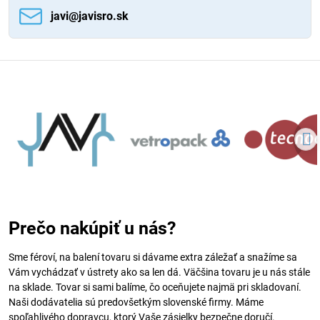
javi​@javisro​.sk
Prečo nakúpiť u nás?
Sme féroví, na balení tovaru si dávame extra záležať a snažíme sa
Vám vychádzať v ústrety ako sa len dá. Väčšina tovaru je u nás stále
na sklade. Tovar si sami balíme, čo oceňujete najmä pri skladovaní.
Naši dodávatelia sú predovšetkým slovenské firmy. Máme
spoľahlivého dopravcu, ktorý Vaše zásielky bezpečne doručí.