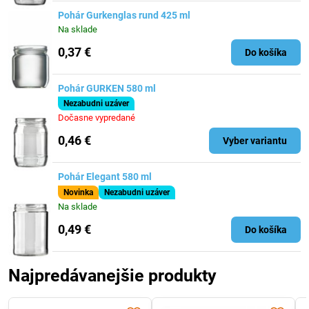
Pohár Gurkenglas rund 425 ml
Na sklade
0,37 €
Do košíka
Pohár GURKEN 580 ml
Nezabudni uzáver
Dočasne vypredané
0,46 €
Vyber variantu
Pohár Elegant 580 ml
Novinka
Nezabudni uzáver
Na sklade
0,49 €
Do košíka
Najpredávanejšie produkty