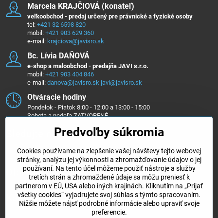
Marcela KRAJČIOVÁ (konateľ)
veľkoobchod - predaj určený pre právnické a fyzické osoby
tel:
+421 32 6598 820
mobil:
+421 903 629 360
e-mail:
krajciova@javisro.sk
Bc​. Lívia DAŇOVÁ
e-shop a maloobchod - predajňa JAVI s.r.o.
mobil:
+421 903 404 846
e-mail:
danova@javisro.sk
javi@javisro.sk
Otváracie hodiny
Pondelok - Piatok 8:00 - 12:00 a 13:00 - 15:00
Sobota a nedeľa ZATVORENÉ
Predvoľby súkromia
Sledujte nás na ...
Cookies používame na zlepšenie vašej návštevy tejto webovej
Facebook
Instagram
stránky, analýzu jej výkonnosti a zhromažďovanie údajov o jej
používaní. Na tento účel môžeme použiť nástroje a služby
Objednávky
tretích strán a zhromaždené údaje sa môžu preniesť k
partnerom v EÚ, USA alebo iných krajinách. Kliknutím na „Prijať
všetky cookies“ vyjadrujete svoj súhlas s týmto spracovaním.
Kategórie e-shopu
Nižšie môžete nájsť podrobné informácie alebo upraviť svoje
preferencie.