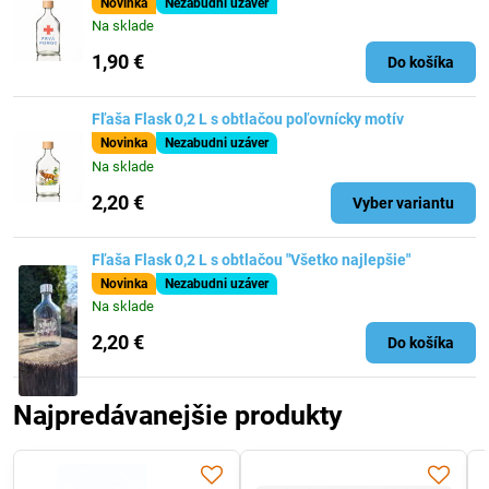
Novinka
Nezabudni uzáver
Na sklade
1,90 €
Do košíka
Fľaša Flask 0,2 L s obtlačou poľovnícky motív
Novinka
Nezabudni uzáver
Na sklade
2,20 €
Vyber variantu
Fľaša Flask 0,2 L s obtlačou "Všetko najlepšie"
Novinka
Nezabudni uzáver
Na sklade
2,20 €
Do košíka
Najpredávanejšie produkty