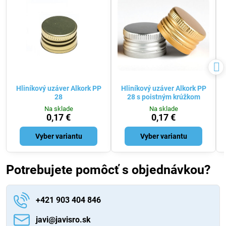
Hliníkový uzáver Alkork PP
Hliníkový uzáver Alkork PP
28
28 s poistným krúžkom
Na sklade
Na sklade
0,17 €
0,17 €
Vyber variantu
Vyber variantu
Potrebujete pomôcť s objednávkou?
+421 903 404 846
javi​@javisro​.sk