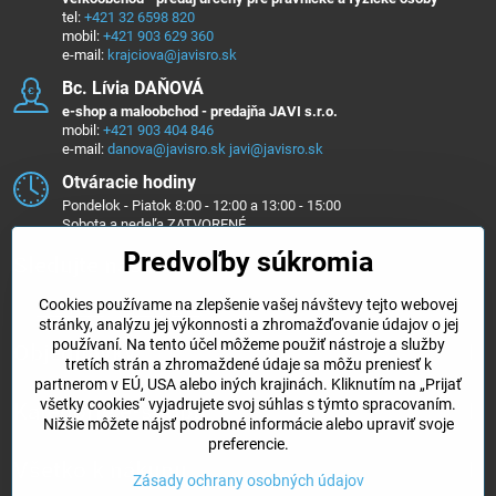
tel:
+421 32 6598 820
mobil:
+421 903 629 360
e-mail:
krajciova@javisro.sk
Bc​. Lívia DAŇOVÁ
e-shop a maloobchod - predajňa JAVI s.r.o.
mobil:
+421 903 404 846
e-mail:
danova@javisro.sk
javi@javisro.sk
Otváracie hodiny
Pondelok - Piatok 8:00 - 12:00 a 13:00 - 15:00
Sobota a nedeľa ZATVORENÉ
Predvoľby súkromia
Sledujte nás na ...
Cookies používame na zlepšenie vašej návštevy tejto webovej
Facebook
Instagram
stránky, analýzu jej výkonnosti a zhromažďovanie údajov o jej
používaní. Na tento účel môžeme použiť nástroje a služby
Objednávky
tretích strán a zhromaždené údaje sa môžu preniesť k
partnerom v EÚ, USA alebo iných krajinách. Kliknutím na „Prijať
všetky cookies“ vyjadrujete svoj súhlas s týmto spracovaním.
Kategórie e-shopu
Nižšie môžete nájsť podrobné informácie alebo upraviť svoje
preferencie.
Všetko k nákupu
Zásady ochrany osobných údajov