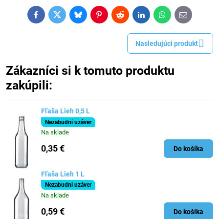
Facebook
Twitter
Bluesky
Pinterest
Reddit
LinkedIn
WhatsApp
E-
mail
Nasledujúci produkt
Zákazníci si k tomuto produktu
zakúpili:
Fľaša Lieh 0,5 L
Nezabudni uzáver
Na sklade
0,35 €
Do košíka
Fľaša Lieh 1 L
Nezabudni uzáver
Na sklade
0,59 €
Do košíka