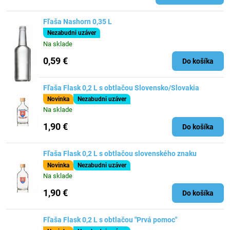
Fľaša Nashorn 0,35 L
Nezabudni uzáver
Na sklade
0,59 €
Do košíka
Fľaša Flask 0,2 L s obtlačou Slovensko/Slovakia
Novinka
Nezabudni uzáver
Na sklade
1,90 €
Do košíka
Fľaša Flask 0,2 L s obtlačou slovenského znaku
Novinka
Nezabudni uzáver
Na sklade
1,90 €
Do košíka
Fľaša Flask 0,2 L s obtlačou "Prvá pomoc"