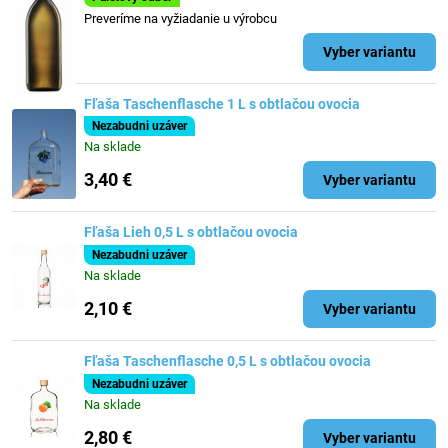
Preveríme na vyžiadanie u výrobcu
Vyber variantu
Fľaša Taschenflasche 1 L s obtlačou ovocia
Nezabudni uzáver
Na sklade
3,40 €
Vyber variantu
Fľaša Lieh 0,5 L s obtlačou ovocia
Nezabudni uzáver
Na sklade
2,10 €
Vyber variantu
Fľaša Taschenflasche 0,5 L s obtlačou ovocia
Nezabudni uzáver
Na sklade
2,80 €
Vyber variantu