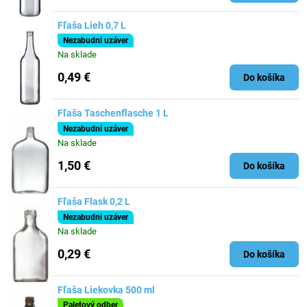
Fľaša Lieh 0,7 L
Nezabudni uzáver
Na sklade
0,49 €
Do košíka
Fľaša Taschenflasche 1 L
Nezabudni uzáver
Na sklade
1,50 €
Do košíka
Fľaša Flask 0,2 L
Nezabudni uzáver
Na sklade
0,29 €
Do košíka
Fľaša Liekovka 500 ml
Paletový odber