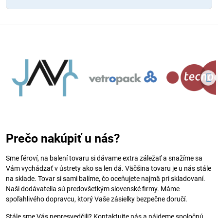
Prečo nakúpiť u nás?
Sme féroví, na balení tovaru si dávame extra záležať a snažíme sa
Vám vychádzať v ústrety ako sa len dá. Väčšina tovaru je u nás stále
na sklade. Tovar si sami balíme, čo oceňujete najmä pri skladovaní.
Naši dodávatelia sú predovšetkým slovenské firmy. Máme
spoľahlivého dopravcu, ktorý Vaše zásielky bezpečne doručí.
Stále sme Vás nepresvedčili? Kontaktujte nás a nájdeme spoločnú