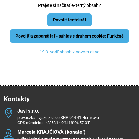
Prajete si načítať externý obsah?
Povoliť tentokrát
Povoliť a zapamätať - súhlas s druhom cookie: Funkčné
Otvoriť obsah v novom okne
Kontakty
Javi s​.r​.o​.
prevádzka - vjazd z ulice SNP, 914 41 Nemšová
GPS súradnice: 48°58'14.9"N 18°06'57.0"E
Marcela KRAJČIOVÁ (konateľ)
veľkoobchod - predaj určený pre právnické a fyzické osoby