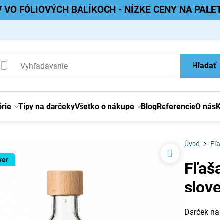
V VO FÓLIOVÝCH BALÍKOCH - NÍZKE CENY NA PAL
Hľadať
rie
Tipy na darčeky
Všetko o nákupe
Blog
Referencie
O nás
K
Úvod
Fľa
ver
Fľaša
slov
Darček na 