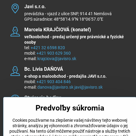
Javi s​.r​.o​.
prevádzka - vjazd z ulice SNP, 914 41 Nemšová
GPS súradnice: 48°58'14.9"N 18°06'57.0"E
Marcela KRAJČIOVÁ (konateľ)
veľkoobchod - predaj určený pre právnické a fyzické
osoby
tel:
+421 32 6598 820
mobil:
+421 903 629 360
e-mail:
krajciova@javisro.sk
Bc​. Lívia DAŇOVÁ
e-shop a maloobchod - predajňa JAVI s.r.o.
mobil:
+421 903 404 846
e-mail:
danova@javisro.sk
javi@javisro.sk
Otváracie hodiny
Pondelok - Piatok 8:00 - 12:00 a 13:00 - 15:00
Predvoľby súkromia
Sobota a nedeľa ZATVORENÉ
Cookies používame na zlepšenie vašej návštevy tejto webovej
Sledujte nás na ...
stránky, analýzu jej výkonnosti a zhromažďovanie údajov o jej
používaní. Na tento účel môžeme použiť nástroje a služby tretích