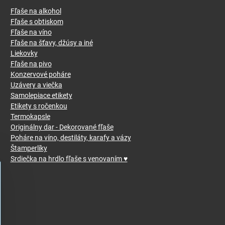
Fľaše na alkohol
Fľaše s obtiskom
Fľaše na víno
Fľaše na šťavy, džúsy a iné
Liekovky
Fľaše na pivo
Konzervové poháre
Uzávery a viečka
Samolepiace etikety
Etikety s ročenkou
Termokapsle
Originálny dar - Dekorované fľaše
Poháre na víno, destiláty, karafy a vázy
Štamperlíky
Srdiečka na hrdlo fľaše s venovaním ♥