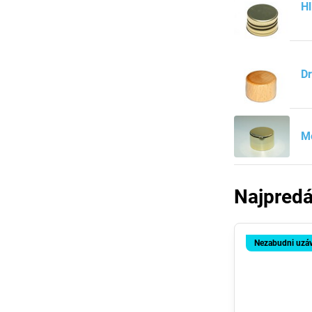
Hl
Dr
Me
Najpredá
Nezabudni uzá