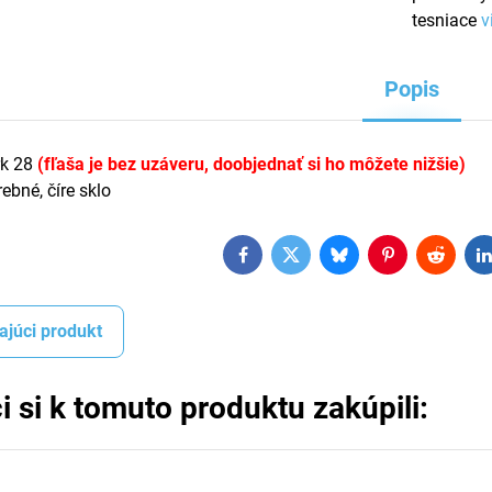
tesniace
v
Popis
rk 28
(fľaša je bez uzáveru, doobjednať si ho môžete nižšie)
ebné, číre sklo
Facebook
Twitter
Bluesky
Pinterest
Reddit
L
ajúci produkt
i si k tomuto produktu zakúpili: