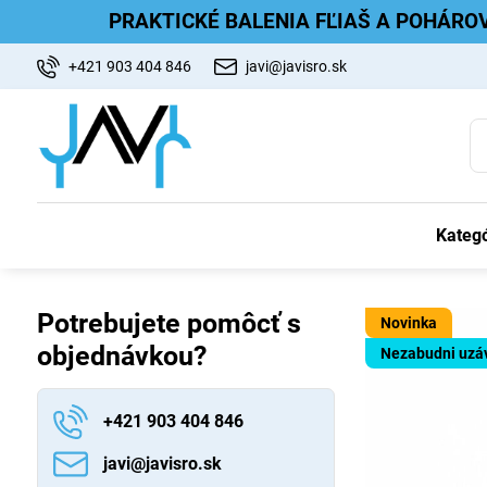
PRAKTICKÉ BALENIA FĽIAŠ A POHÁRO
+421 903 404 846
javi@javisro.sk
Kategó
Potrebujete pomôcť s
Novinka
objednávkou?
Nezabudni uzá
+421 903 404 846
javi​@javisro​.sk