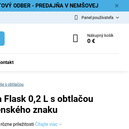
ETOVÝ ODBER - PREDAJŇA V NEMŠOVEJ
✕
Panel používateľa
Nákupný košík
0 €
ontakt
še s obtlačou
 Flask 0,2 L s obtlačou
enského znaku
rôzne príležitosti
Čítajte viac