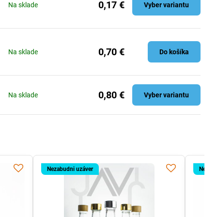
0,17 €
Na sklade
Vyber variantu
0,70 €
Na sklade
Do košíka
0,80 €
Na sklade
Vyber variantu
Nezabudni uzáver
Nezabu