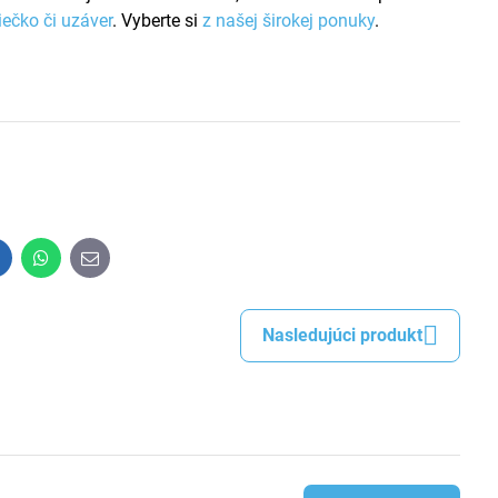
iečko či uzáver
. Vyberte si
z našej širokej ponuky
.
inkedIn
WhatsApp
E-
mail
Nasledujúci produkt