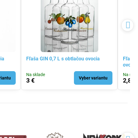
ia
Fľaša GIN 0,7 L s obtlačou ovocia
Fľaša 
ovocia
Na sklade
Na skla
riantu
Vyber variantu
3 €
2,80 