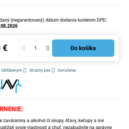
daný (negarantovaný) dátum dodania kuriérom DPD:
.08.2026
 €
Do košíka
 k Obľúbeným
Strážny pes
Doručenia
RNENIE:
e zaváraniny a alkohol či sirupy, šťavy, kečupy a iné
udržali svoje vlastnosti a chuť, nezabudnite na správne