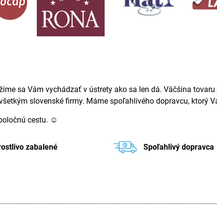
žíme sa Vám vychádzať v ústrety ako sa len dá. Väčšina tovaru j
ovšetkým slovenské firmy. Máme spoľahlivého dopravcu, ktorý Va
spoločnú cestu. ☺
rostlivo zabalené
Spoľahlivý dopravca