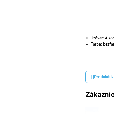
Uzáver: Alko
Farba: bezfar
Predchádz
Zákazníc