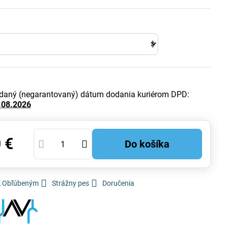
daný (negarantovaný) dátum dodania kuriérom DPD:
.08.2026
 €
Do košíka
 k Obľúbeným
Strážny pes
Doručenia