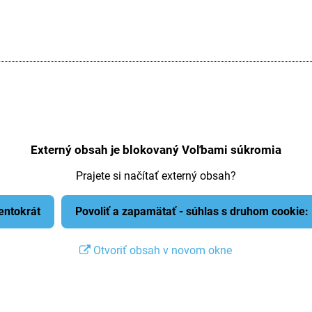
Externý obsah je blokovaný Voľbami súkromia
Prajete si načítať externý obsah?
tentokrát
Povoliť a zapamätať - súhlas s druhom cookie
Otvoriť obsah v novom okne