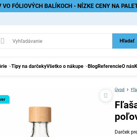
V VO FÓLIOVÝCH BALÍKOCH - NÍZKE CENY NA PAL
Hľadať
rie
Tipy na darčeky
Všetko o nákupe
Blog
Referencie
O nás
K
Úvod
Fľa
ver
Fľaša
poľo
Darček pr