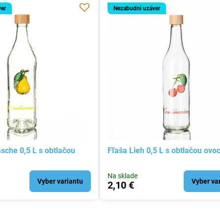
ver
Nezabudni uzáver
sche 0,5 L s obtlačou
Fľaša Lieh 0,5 L s obtlačou ovoc
Na sklade
Vyber variantu
Vyber va
2,10 €