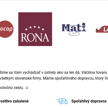
žíme sa Vám vychádzať v ústrety ako sa len dá. Väčšina tovaru j
ovšetkým slovenské firmy. Máme spoľahlivého dopravcu, ktorý Va
spoločnú cestu. ☺
rostlivo zabalené
Spoľahlivý dopravca