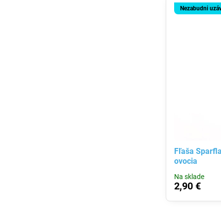
Nezabudni uzá
Fľaša Sparfla
ovocia
Na sklade
2,90 €