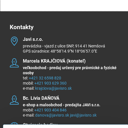
Kontakty
Javi s​.r​.o​.
prevádzka - vjazd z ulice SNP, 914 41 Nemšová
GPS súradnice: 48°58'14.9"N 18°06'57.0"E
Marcela KRAJČIOVÁ (konateľ)
veľkoobchod - predaj určený pre právnické a fyzické
osoby
tel:
+421 32 6598 820
mobil:
+421 903 629 360
e-mail:
krajciova@javisro.sk
Bc​. Lívia DAŇOVÁ
e-shop a maloobchod - predajňa JAVI s.r.o.
mobil:
+421 903 404 846
e-mail:
danova@javisro.sk
javi@javisro.sk
Otváracie hodiny