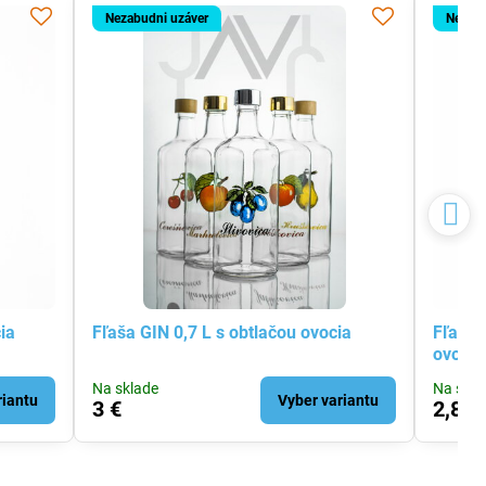
Nezabudni uzáver
Nezabu
ia
Fľaša GIN 0,7 L s obtlačou ovocia
Fľaša 
ovocia
Na sklade
Na skla
riantu
Vyber variantu
3 €
2,80 