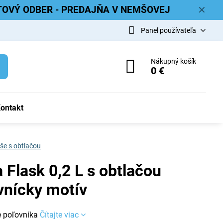
ETOVÝ ODBER - PREDAJŇA V NEMŠOVEJ
✕
Panel používateľa
Nákupný košík
0 €
ontakt
še s obtlačou
 Flask 0,2 L s obtlačou
vnícky motív
e poľovníka
Čítajte viac