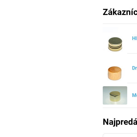
Zákazníc
Hl
Dr
Me
Najpredá