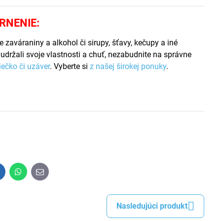
RNENIE:
e zaváraniny a alkohol či sirupy, šťavy, kečupy a iné
udržali svoje vlastnosti a chuť, nezabudnite na správne
iečko či uzáver
. Vyberte si
z našej širokej ponuky
.
inkedIn
WhatsApp
E-
mail
Nasledujúci produkt