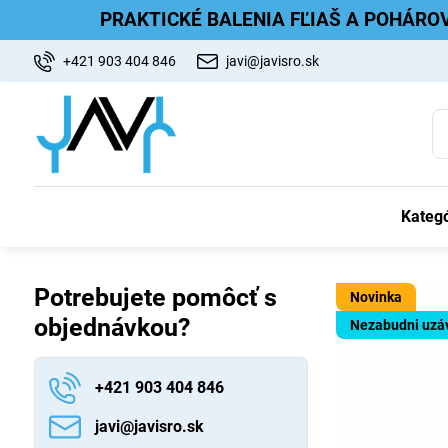
PRAKTICKÉ BALENIA FĽIAŠ A POHÁRO
+421 903 404 846
javi@javisro.sk
Kategó
Potrebujete pomôcť s
Novinka
objednávkou?
Nezabudni uzá
+421 903 404 846
javi​@javisro​.sk