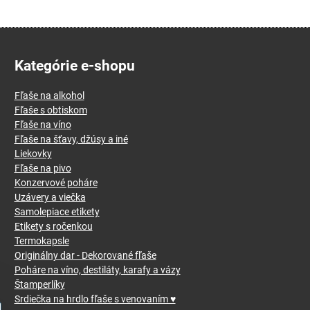
Kategórie e-shopu
Fľaše na alkohol
Fľaše s obtiskom
Fľaše na víno
Fľaše na šťavy, džúsy a iné
Liekovky
Fľaše na pivo
Konzervové poháre
Uzávery a viečka
Samolepiace etikety
Etikety s ročenkou
Termokapsle
Originálny dar - Dekorované fľaše
Poháre na víno, destiláty, karafy a vázy
Štamperlíky
Srdiečka na hrdlo fľaše s venovaním ♥