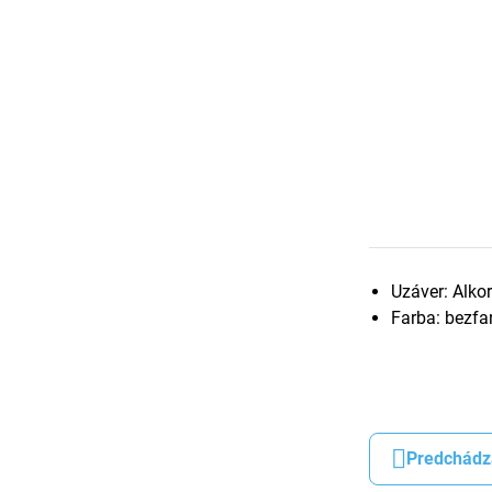
Uzáver: Alko
Farba: bezfar
Predchádz