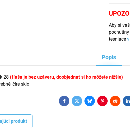
UPOZO
Aby si vaš
pochutiny 
tesniace
v
Popis
rk 28
(fľaša je bez uzáveru, doobjednať si ho môžete nižšie)
ebné, číre sklo
Facebook
Twitter
Bluesky
Pinterest
Reddit
L
ajúci produkt