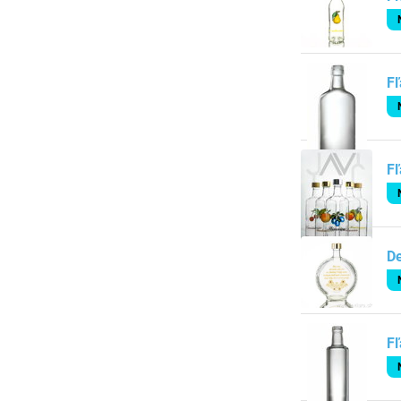
Fľ
Fľ
D
Fľ