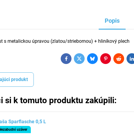
Popis
st s metalickou úpravou (zlatou/striebornou) + hliníkový plech
Facebook
Twitter
Bluesky
Pinterest
Reddit
L
ajúci produkt
i si k tomuto produktu zakúpili:
aša Sparflasche 0,5 L
Nezabudni uzáver