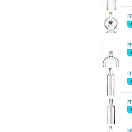
Fľ
Fľ
Fľ
Fľ
Fľ