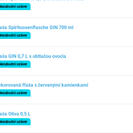
Nezabudni uzáver
aša Spirituosenflasche GIN 700 ml
Nezabudni uzáver
aša GIN 0,7 L s obtlačou ovocia
Nezabudni uzáver
ekorovaná fľaša s červenými kamienkami
Nezabudni uzáver
aša Oliva 0,5 L
Nezabudni uzáver