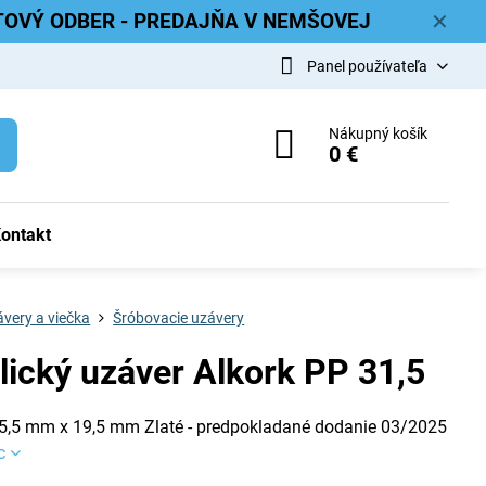
ETOVÝ ODBER - PREDAJŇA V NEMŠOVEJ
✕
Panel používateľa
Nákupný košík
0 €
ontakt
very a viečka
Šróbovacie uzávery
lický uzáver Alkork PP 31,5
5,5 mm x 19,5 mm Zlaté - predpokladané dodanie 03/2025
c