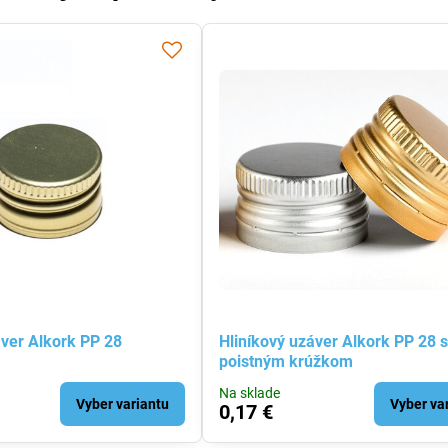
áver Alkork PP 28
Hliníkový uzáver Alkork PP 28 
poistným krúžkom
Na sklade
Vyber variantu
Vyber va
0,17 €