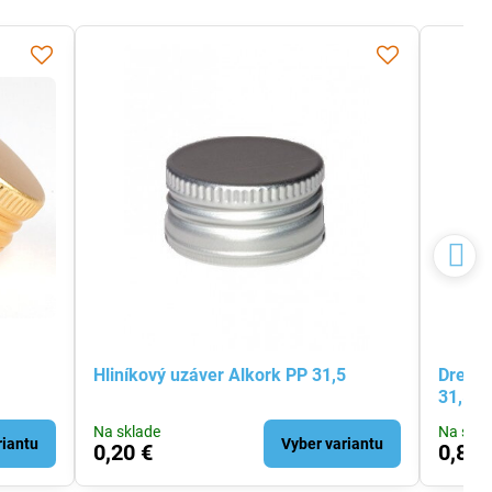
s
Hliníkový uzáver Alkork PP 31,5
Dreven
31,5
Na sklade
Na skla
riantu
Vyber variantu
0,20 €
0,80 