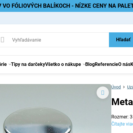
V VO FÓLIOVÝCH BALÍKOCH - NÍZKE CENY NA PAL
Hľadať
rie
Tipy na darčeky
Všetko o nákupe
Blog
Referencie
O nás
K
Úvod
Uzá
Meta
Rozmer: 3
Čítajte via