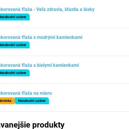
korovaná fľaša - Veľa zdravia, šťastia a lásky
Nezabudni uzáver
ekorovaná fľaša s modrými kamienkami
Nezabudni uzáver
korovaná fľaša s bielymi kamienkami
Nezabudni uzáver
korovaná fľaša na mieru
Novinka
Nezabudni uzáver
vanejšie produkty