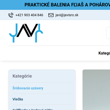
PRAKTICKÉ BALENIA FĽIAŠ A POHÁRO
+421 903 404 846
javi@javisro.sk
Kategó
Kategórie
Šróbovacie uzávery
Viečka