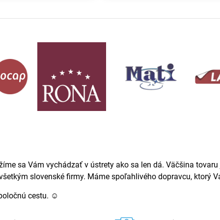
žíme sa Vám vychádzať v ústrety ako sa len dá. Väčšina tovaru j
ovšetkým slovenské firmy. Máme spoľahlivého dopravcu, ktorý Va
spoločnú cestu. ☺