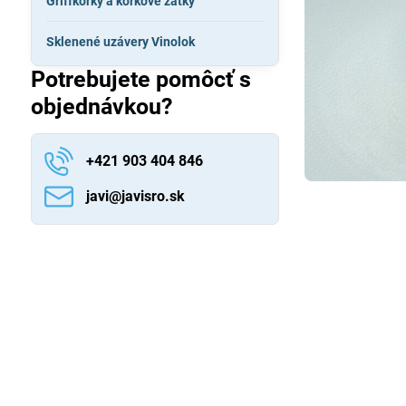
Griffkorky a korkové zátky
Sklenené uzávery Vinolok
Potrebujete pomôcť s
objednávkou?
+421 903 404 846
javi​@javisro​.sk