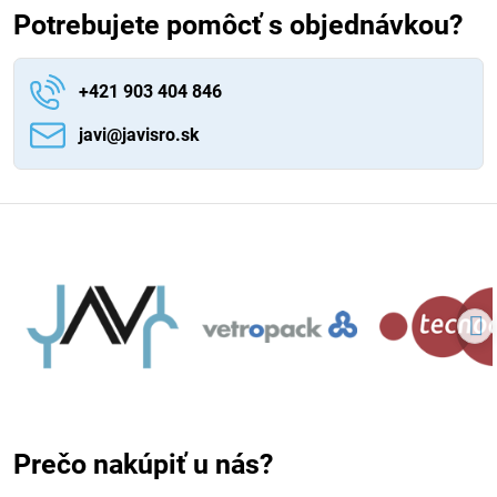
Potrebujete pomôcť s objednávkou?
+421 903 404 846
javi​@javisro​.sk
Prečo nakúpiť u nás?