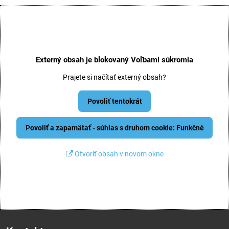
Externý obsah je blokovaný Voľbami súkromia
Prajete si načítať externý obsah?
Povoliť tentokrát
Povoliť a zapamätať - súhlas s druhom cookie: Funkčné
Otvoriť obsah v novom okne