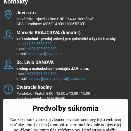
Kontakty
Javi s​.r​.o​.
prevádzka - vjazd z ulice SNP, 914 41 Nemšová
GPS súradnice: 48°58'14.9"N 18°06'57.0"E
Marcela KRAJČIOVÁ (konateľ)
veľkoobchod - predaj určený pre právnické a fyzické osoby
tel:
+421 32 6598 820
mobil:
+421 903 629 360
e-mail:
krajciova@javisro.sk
Bc​. Lívia DAŇOVÁ
e-shop a maloobchod - predajňa JAVI s.r.o.
mobil:
+421 903 404 846
e-mail:
danova@javisro.sk
javi@javisro.sk
Otváracie hodiny
Pondelok - Piatok 8:00 - 12:00 a 13:00 - 15:00
Sobota a nedeľa ZATVORENÉ
Predvoľby súkromia
Sledujte nás na ...
Cookies používame na zlepšenie vašej návštevy tejto webovej
Facebook
Instagram
stránky, analýzu jej výkonnosti a zhromažďovanie údajov o jej
používaní. Na tento účel môžeme použiť nástroje a služby