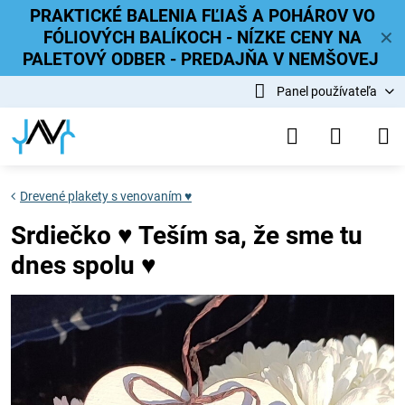
PRAKTICKÉ BALENIA FĽIAŠ A POHÁROV VO
FÓLIOVÝCH BALÍKOCH - NÍZKE CENY NA
✕
PALETOVÝ ODBER - PREDAJŇA V NEMŠOVEJ
Panel používateľa
Drevené plakety s venovaním ♥
Srdiečko ♥ Teším sa, že sme tu
dnes spolu ♥