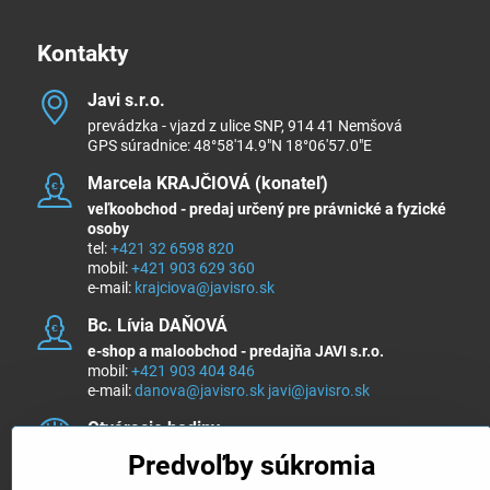
Kontakty
Javi s​.r​.o​.
prevádzka - vjazd z ulice SNP, 914 41 Nemšová
GPS súradnice: 48°58'14.9"N 18°06'57.0"E
Marcela KRAJČIOVÁ (konateľ)
veľkoobchod - predaj určený pre právnické a fyzické
osoby
tel:
+421 32 6598 820
mobil:
+421 903 629 360
e-mail:
krajciova@javisro.sk
Bc​. Lívia DAŇOVÁ
e-shop a maloobchod - predajňa JAVI s.r.o.
mobil:
+421 903 404 846
e-mail:
danova@javisro.sk
javi@javisro.sk
Otváracie hodiny
Pondelok - Piatok 8:00 - 12:00 a 13:00 - 15:00
Predvoľby súkromia
Sobota a nedeľa ZATVORENÉ