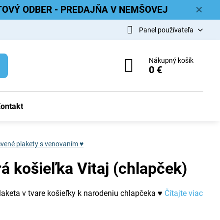
ETOVÝ ODBER - PREDAJŇA V NEMŠOVEJ
✕
Panel používateľa
Nákupný košík
0 €
ontakt
vené plakety s venovaním ♥
á košieľka Vitaj (chlapček)
laketa v tvare košieľky k narodeniu chlapčeka ♥
Čítajte viac