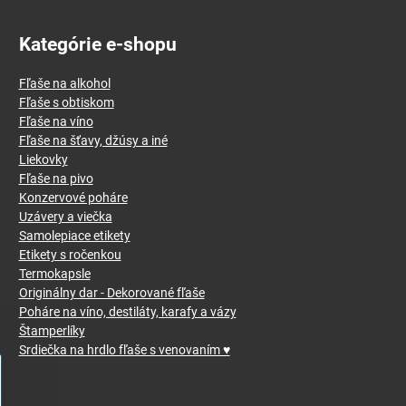
Kategórie e-shopu
Fľaše na alkohol
Fľaše s obtiskom
Fľaše na víno
Fľaše na šťavy, džúsy a iné
Liekovky
Fľaše na pivo
Konzervové poháre
Uzávery a viečka
Samolepiace etikety
Etikety s ročenkou
Termokapsle
Originálny dar - Dekorované fľaše
Poháre na víno, destiláty, karafy a vázy
Štamperlíky
Srdiečka na hrdlo fľaše s venovaním ♥