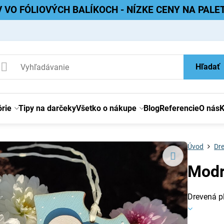
V VO FÓLIOVÝCH BALÍKOCH - NÍZKE CENY NA PAL
Hľadať
rie
Tipy na darčeky
Všetko o nákupe
Blog
Referencie
O nás
K
Úvod
Dre
Modr
Drevená p