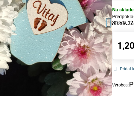
Na sklade
Predpokla
Streda
12
1,20
Pridať
Výrobca: