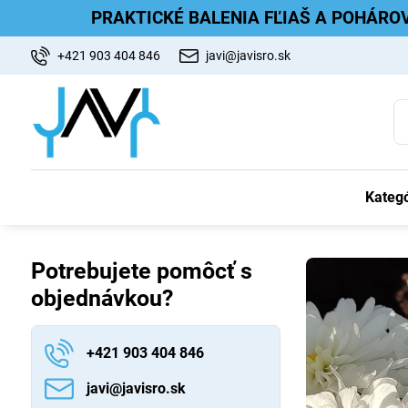
PRAKTICKÉ BALENIA FĽIAŠ A POHÁRO
+421 903 404 846
javi@javisro.sk
Kategó
Potrebujete pomôcť s
objednávkou?
+421 903 404 846
javi​@javisro​.sk