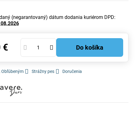
daný (negarantovaný) dátum dodania kuriérom DPD:
.08.2026
 €
Do košíka
 k Obľúbeným
Strážny pes
Doručenia