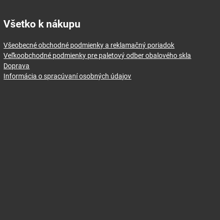
Všetko k nákupu
Všeobecné obchodné podmienky a reklamačný poriadok
Veľkoobchodné podmienky pre paletový odber obalového skla
Doprava
Informácia o spracúvaní osobných údajov