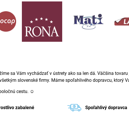
žíme sa Vám vychádzať v ústrety ako sa len dá. Väčšina tovaru j
ovšetkým slovenské firmy. Máme spoľahlivého dopravcu, ktorý Va
spoločnú cestu. ☺
rostlivo zabalené
Spoľahlivý dopravca