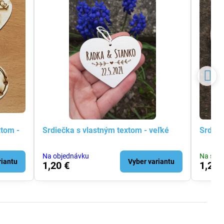
xtom -
Srdiečka s vlastným textom - veľké
Srdieč
Na objednávku
Na skla
riantu
Vyber variantu
1,20 €
1,20 