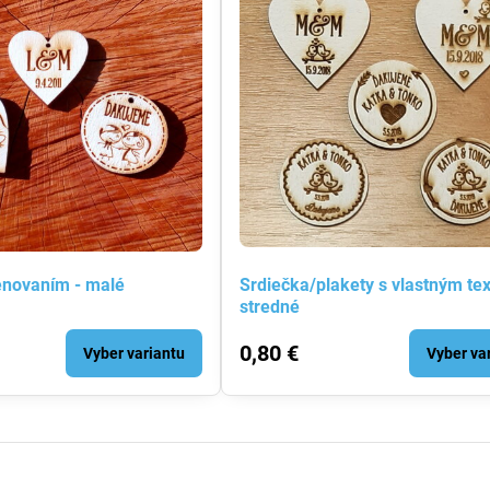
enovaním - malé
Srdiečka/plakety s vlastným te
stredné
0,80 €
Vyber variantu
Vyber va