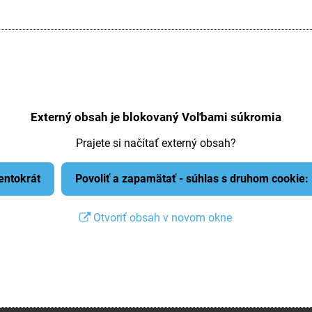
Externý obsah je blokovaný Voľbami súkromia
Prajete si načítať externý obsah?
tentokrát
Povoliť a zapamätať - súhlas s druhom cookie
Otvoriť obsah v novom okne