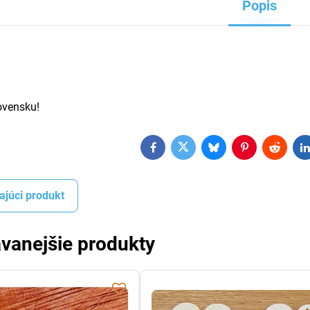
Popis
ovensku!
Facebook
Twitter
Bluesky
Pinterest
Reddit
L
ajúci produkt
vanejšie produkty