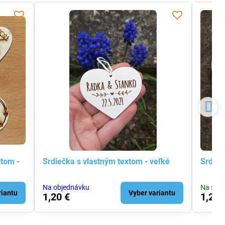
xtom -
Srdiečka s vlastným textom - veľké
Srdieč
Na objednávku
Na skla
riantu
Vyber variantu
1,20 €
1,20 