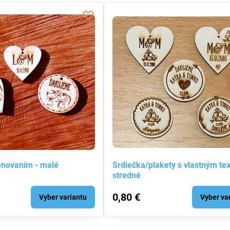
enovaním - malé
Srdiečka/plakety s vlastným te
stredné
0,80 €
Vyber variantu
Vyber va