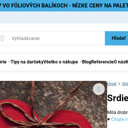
V VO FÓLIOVÝCH BALÍKOCH - NÍZKE CENY NA PAL
Hľadať
rie
Tipy na darčeky
Všetko o nákupe
Blog
Referencie
O nás
K
Úvod
Dre
Srdi
Milá drobn
♥
Čítajte v