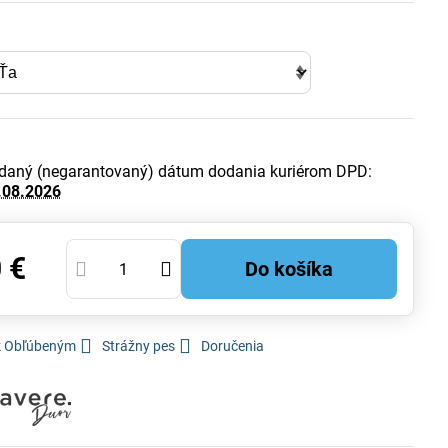
daný (negarantovaný) dátum dodania kuriérom DPD:
.08.2026
 €
Do košíka
 k Obľúbeným
Strážny pes
Doručenia