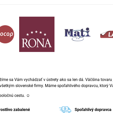
žíme sa Vám vychádzať v ústrety ako sa len dá. Väčšina tovaru j
ovšetkým slovenské firmy. Máme spoľahlivého dopravcu, ktorý Va
spoločnú cestu. ☺
rostlivo zabalené
Spoľahlivý dopravca