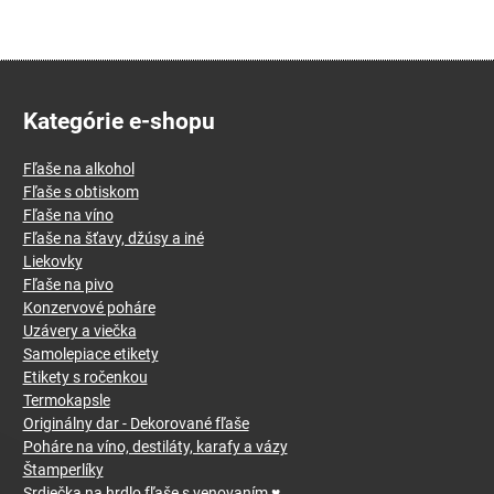
Kategórie e-shopu
Fľaše na alkohol
Fľaše s obtiskom
Fľaše na víno
Fľaše na šťavy, džúsy a iné
Liekovky
Fľaše na pivo
Konzervové poháre
Uzávery a viečka
Samolepiace etikety
Etikety s ročenkou
Termokapsle
Originálny dar - Dekorované fľaše
Poháre na víno, destiláty, karafy a vázy
Štamperlíky
Srdiečka na hrdlo fľaše s venovaním ♥