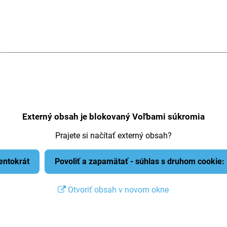
Externý obsah je blokovaný Voľbami súkromia
Prajete si načítať externý obsah?
tentokrát
Povoliť a zapamätať - súhlas s druhom cookie
Otvoriť obsah v novom okne