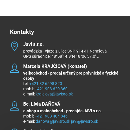
Kontakty
Javi s​.r​.o​.
prevádzka - vjazd z ulice SNP, 914 41 Nemšová
GPS súradnice: 48°58'14.9"N 18°06'57.0"E
Marcela KRAJČIOVÁ (konateľ)
veľkoobchod - predaj určený pre právnické a fyzické
osoby
tel:
+421 32 6598 820
mobil:
+421 903 629 360
e-mail:
krajciova@javisro.sk
Bc​. Lívia DAŇOVÁ
e-shop a maloobchod - predajňa JAVI s.r.o.
mobil:
+421 903 404 846
e-mail:
danova@javisro.sk
javi@javisro.sk