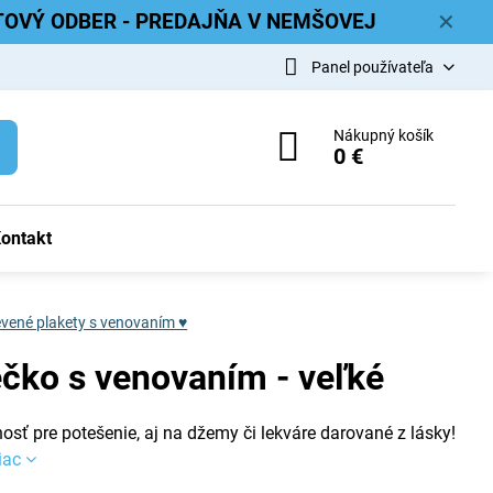
ETOVÝ ODBER - PREDAJŇA V NEMŠOVEJ
✕
Panel používateľa
Nákupný košík
0 €
ontakt
vené plakety s venovaním ♥
ečko s venovaním - veľké
osť pre potešenie, aj na džemy či lekváre darované z lásky!
iac