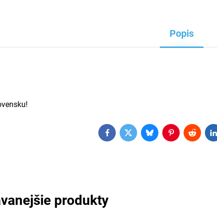
Popis
ovensku!
Facebook
Twitter
Bluesky
Pinterest
Reddit
L
vanejšie produkty