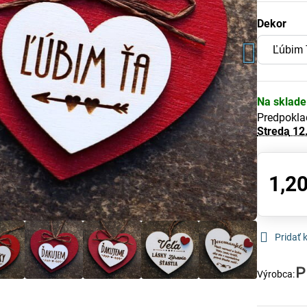
Dekor
Na sklade
Predpokla
Streda
12
1,20
Pridať
Výrobca: