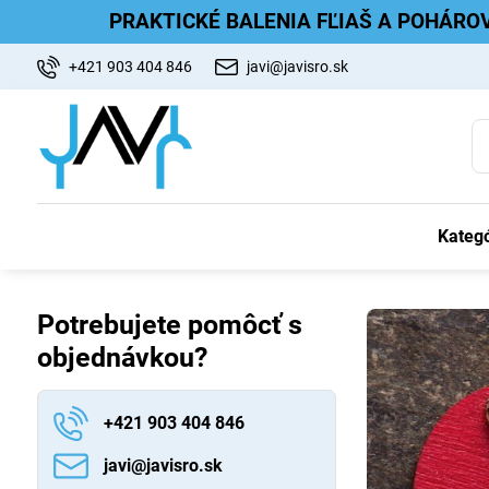
PRAKTICKÉ BALENIA FĽIAŠ A POHÁRO
+421 903 404 846
javi@javisro.sk
Kategó
Potrebujete pomôcť s
objednávkou?
+421 903 404 846
javi​@javisro​.sk