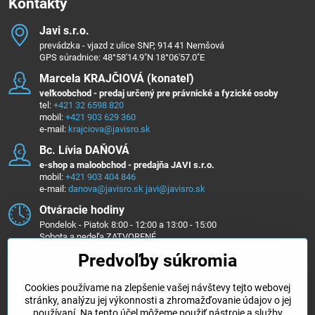
Kontakty
Javi s​.r​.o​.
prevádzka - vjazd z ulice SNP, 914 41 Nemšová
GPS súradnice: 48°58'14.9"N 18°06'57.0"E
Marcela KRAJČIOVÁ (konateľ)
veľkoobchod - predaj určený pre právnické a fyzické osoby
tel:
+421 32 6598 820
mobil:
+421 903 629 360
e-mail:
krajciova@javisro.sk
Bc​. Lívia DAŇOVÁ
e-shop a maloobchod - predajňa JAVI s.r.o.
mobil:
+421 903 404 846
e-mail:
danova@javisro.sk
javi@javisro.sk
Otváracie hodiny
Pondelok - Piatok 8:00 - 12:00 a 13:00 - 15:00
Sobota a nedeľa ZATVORENÉ
Predvoľby súkromia
Sledujte nás na ...
Cookies používame na zlepšenie vašej návštevy tejto webovej
Facebook
Instagram
stránky, analýzu jej výkonnosti a zhromažďovanie údajov o jej
používaní. Na tento účel môžeme použiť nástroje a služby