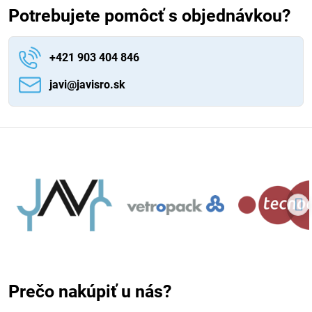
Potrebujete pomôcť s objednávkou?
+421 903 404 846
javi​@javisro​.sk
Prečo nakúpiť u nás?