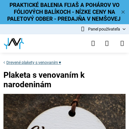
PRAKTICKÉ BALENIA FĽIAŠ A POHÁROV VO
FÓLIOVÝCH BALÍKOCH - NÍZKE CENY NA
✕
PALETOVÝ ODBER - PREDAJŇA V NEMŠOVEJ
Panel používateľa
Drevené plakety s venovaním ♥
Plaketa s venovaním k
narodeninám