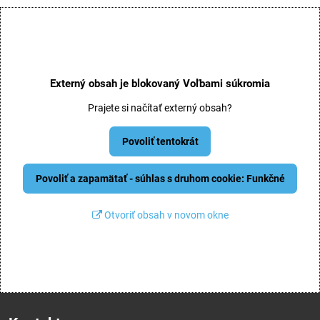
Externý obsah je blokovaný Voľbami súkromia
Prajete si načítať externý obsah?
Povoliť tentokrát
Povoliť a zapamätať - súhlas s druhom cookie: Funkčné
Otvoriť obsah v novom okne