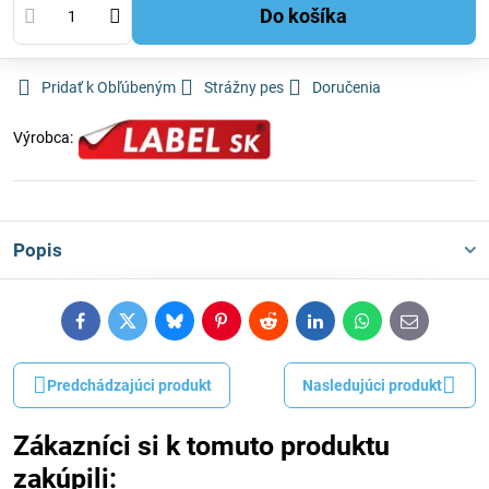
Do košíka
Pridať k Obľúbeným
Strážny pes
Doručenia
Výrobca:
Popis
Facebook
Twitter
Bluesky
Pinterest
Reddit
LinkedIn
WhatsApp
E-
mail
Predchádzajúci produkt
Nasledujúci produkt
Zákazníci si k tomuto produktu
zakúpili: