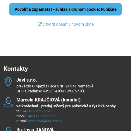
Povoliť a zapamätať - súhlas s druhom cookie: Funkčné
Otvoriť obsah v novom okne
Kontakty
Javi s​.r​.o​.
prevádzka - vjazd z ulice SNP, 914 41 Nemšová
GPS súradnice: 48°58'14.9"N 18°06'57.0"E
Marcela KRAJČIOVÁ (konateľ)
veľkoobchod - predaj určený pre právnické a fyzické osoby
tel:
+421 32 6598 820
mobil:
+421 903 629 360
e-mail:
krajciova@javisro.sk
Bc​. Lívia DAŇOVÁ