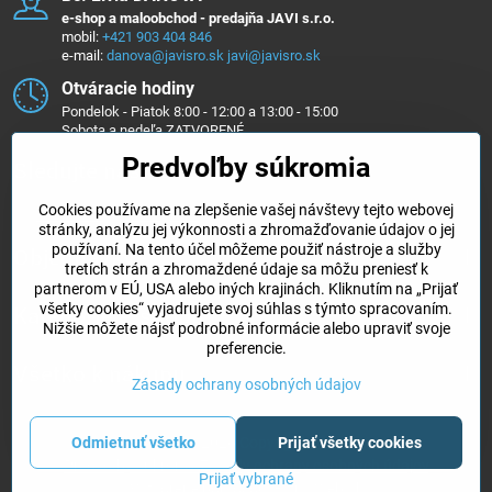
e-shop a maloobchod - predajňa JAVI s.r.o.
mobil:
+421 903 404 846
e-mail:
danova@javisro.sk
javi@javisro.sk
Otváracie hodiny
Pondelok - Piatok 8:00 - 12:00 a 13:00 - 15:00
Sobota a nedeľa ZATVORENÉ
Predvoľby súkromia
Sledujte nás na ...
Cookies používame na zlepšenie vašej návštevy tejto webovej
Facebook
Instagram
stránky, analýzu jej výkonnosti a zhromažďovanie údajov o jej
používaní. Na tento účel môžeme použiť nástroje a služby
Objednávky
tretích strán a zhromaždené údaje sa môžu preniesť k
partnerom v EÚ, USA alebo iných krajinách. Kliknutím na „Prijať
všetky cookies“ vyjadrujete svoj súhlas s týmto spracovaním.
Kategórie e-shopu
Nižšie môžete nájsť podrobné informácie alebo upraviť svoje
preferencie.
Všetko k nákupu
Zásady ochrany osobných údajov
©
2026
Copyright
Odmietnuť všetko
Prijať všetky cookies
Predvoľby súkromia
Zásady ochrany osobných údajov
Prijať vybrané
Vytvorené pomocou:
BiznisWeb.sk