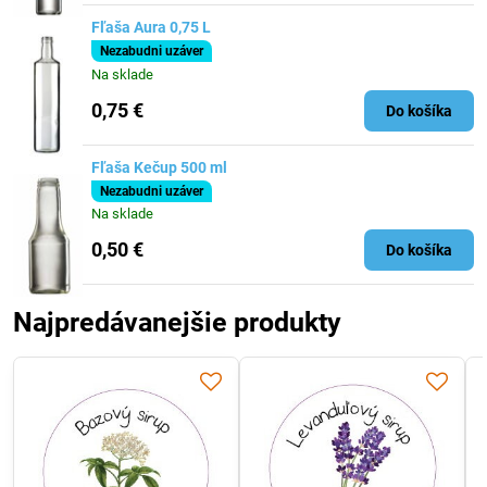
Fľaša Aura 0,75 L
Nezabudni uzáver
Na sklade
0,75 €
Do košíka
Fľaša Kečup 500 ml
Nezabudni uzáver
Na sklade
0,50 €
Do košíka
Najpredávanejšie produkty