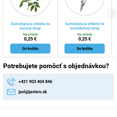
Samolepiaca etiketa na
Samolepiaca etiketa na
bazový sirup
levanduľový sirup
Na sklade
Na sklade
0,25 €
0,25 €
Do košíka
Do košíka
Potrebujete pomôcť s objednávkou?
+421 903 404 846
javi​@javisro​.sk