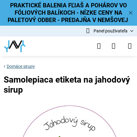
PRAKTICKÉ BALENIA FĽIAŠ A POHÁROV VO
FÓLIOVÝCH BALÍKOCH - NÍZKE CENY NA
✕
PALETOVÝ ODBER - PREDAJŇA V NEMŠOVEJ
Panel používateľa
Domáce sirupy
Samolepiaca etiketa na jahodový
sirup