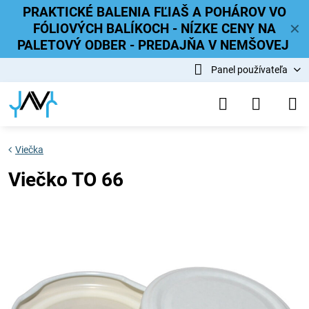
PRAKTICKÉ BALENIA FĽIAŠ A POHÁROV VO
FÓLIOVÝCH BALÍKOCH - NÍZKE CENY NA
✕
PALETOVÝ ODBER - PREDAJŇA V NEMŠOVEJ
Panel používateľa
Viečka
Viečko TO 66