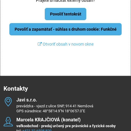
Prajete si načítať externý obsah?
Povoliť tentokrát
Povoliť a zapamätať - súhlas s druhom cookie: Funkčné
Otvoriť obsah v novom okne
Kontakty
Javi s​.r​.o​.
prevádzka - vjazd z ulice SNP, 914 41 Nemšová
GPS súradnice: 48°58'14.9"N 18°06'57.0"E
Marcela KRAJČIOVÁ (konateľ)
veľkoobchod - predaj určený pre právnické a fyzické osoby
tel:
+421 32 6598 820