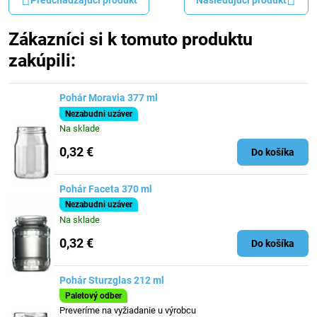
Zákazníci si k tomuto produktu
zakúpili:
Pohár Moravia 377 ml
Nezabudni uzáver
Na sklade
0,32 €
Do košíka
Pohár Faceta 370 ml
Nezabudni uzáver
Na sklade
0,32 €
Do košíka
Pohár Sturzglas 212 ml
Paletový odber
Preveríme na vyžiadanie u výrobcu