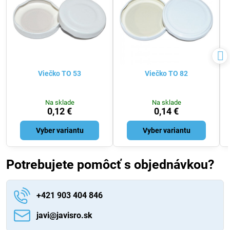
Viečko TO 53
Viečko TO 82
Na sklade
Na sklade
0,12 €
0,14 €
Vyber variantu
Vyber variantu
Potrebujete pomôcť s objednávkou?
+421 903 404 846
javi​@javisro​.sk