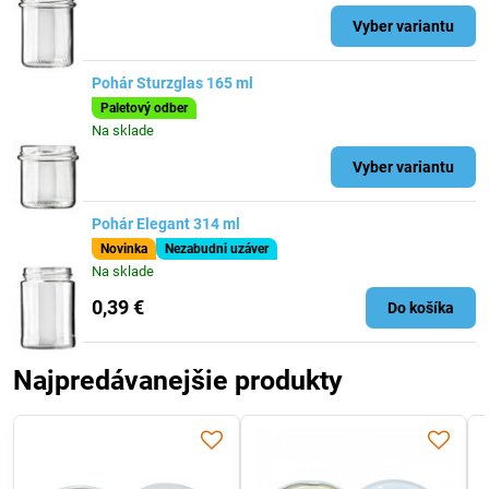
Vyber variantu
Pohár Sturzglas 165 ml
Paletový odber
Na sklade
Vyber variantu
Pohár Elegant 314 ml
Novinka
Nezabudni uzáver
Na sklade
0,39 €
Do košíka
Najpredávanejšie produkty