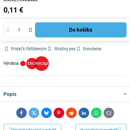
0,11 €
Do košíka
Pridať k Obľúbeným
Strážny pes
Doručenia
Výrobca:
Popis
Facebook
Twitter
Bluesky
Pinterest
Reddit
LinkedIn
WhatsApp
E-
mail
Predchádzajúci produkt
Nasledujúci produkt