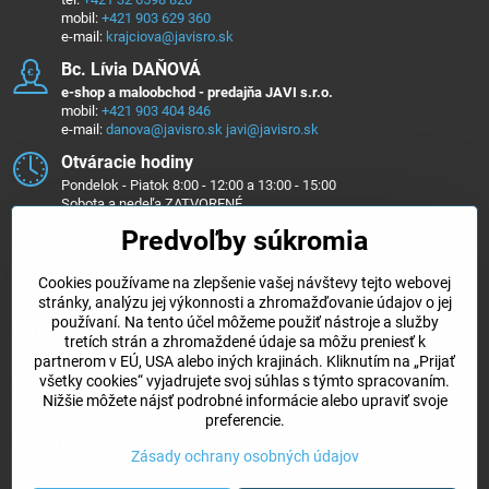
mobil:
+421 903 629 360
e-mail:
krajciova@javisro.sk
Bc​. Lívia DAŇOVÁ
e-shop a maloobchod - predajňa JAVI s.r.o.
mobil:
+421 903 404 846
e-mail:
danova@javisro.sk
javi@javisro.sk
Otváracie hodiny
Pondelok - Piatok 8:00 - 12:00 a 13:00 - 15:00
Sobota a nedeľa ZATVORENÉ
Predvoľby súkromia
Sledujte nás na ...
Cookies používame na zlepšenie vašej návštevy tejto webovej
Facebook
Instagram
stránky, analýzu jej výkonnosti a zhromažďovanie údajov o jej
používaní. Na tento účel môžeme použiť nástroje a služby
Objednávky
tretích strán a zhromaždené údaje sa môžu preniesť k
partnerom v EÚ, USA alebo iných krajinách. Kliknutím na „Prijať
všetky cookies“ vyjadrujete svoj súhlas s týmto spracovaním.
Kategórie e-shopu
Nižšie môžete nájsť podrobné informácie alebo upraviť svoje
preferencie.
Všetko k nákupu
Zásady ochrany osobných údajov