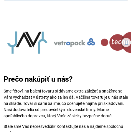
Prečo nakúpiť u nás?
Sme féroví, na balení tovaru si dávame extra záležať a snažíme sa
Vám vychádzať v ústrety ako sa len dá. Väčšina tovaru je u nás stále
na sklade. Tovar si sami balíme, čo oceňujete najmä pri skladovaní.
Naši dodávatelia sú predovšetkým slovenské firmy. Máme
spoľahlivého dopravcu, ktorý Vaše zásielky bezpečne doručí.
Stále sme Vás nepresvedčili? Kontaktujte nás a nájdeme spoločnú