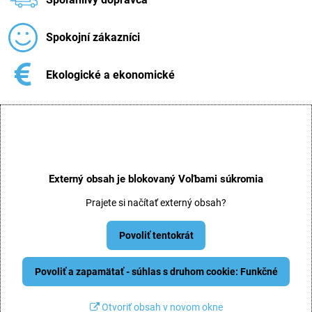
Spokojní zákazníci
Ekologické a ekonomické
Externý obsah je blokovaný Voľbami súkromia
Prajete si načítať externý obsah?
Povoliť tentokrát
Povoliť a zapamätať - súhlas s druhom cookie: Funkčné
Otvoriť obsah v novom okne