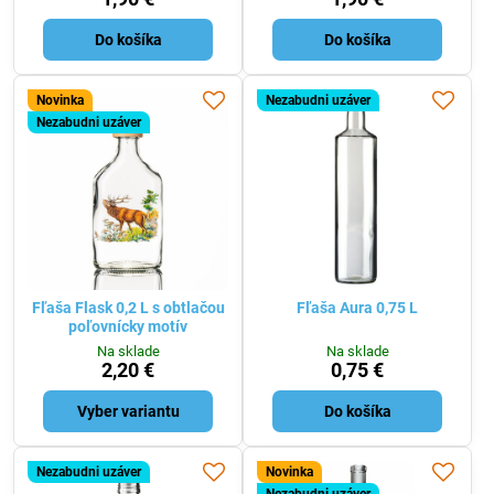
Do košíka
Do košíka
Novinka
Nezabudni uzáver
Nezabudni uzáver
Fľaša Flask 0,2 L s obtlačou
Fľaša Aura 0,75 L
poľovnícky motív
Na sklade
Na sklade
2,20 €
0,75 €
Vyber variantu
Do košíka
Nezabudni uzáver
Novinka