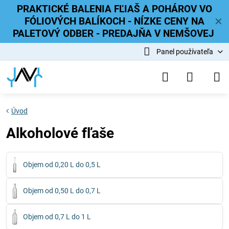
PRAKTICKÉ BALENIA FĽIAŠ A POHÁROV VO
FÓLIOVÝCH BALÍKOCH - NÍZKE CENY NA
✕
PALETOVÝ ODBER - PREDAJŇA V NEMŠOVEJ
Panel používateľa
Úvod
Alkoholové fľaše
Objem od 0,20 L do 0,5 L
Objem od 0,50 L do 0,7 L
Objem od 0,7 L do 1 L