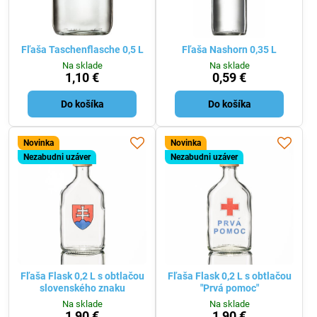
Fľaša Taschenflasche 0,5 L
Fľaša Nashorn 0,35 L
Na sklade
Na sklade
1,10 €
0,59 €
Do košíka
Do košíka
Novinka
Novinka
Nezabudni uzáver
Nezabudni uzáver
Fľaša Flask 0,2 L s obtlačou
Fľaša Flask 0,2 L s obtlačou
slovenského znaku
"Prvá pomoc"
Na sklade
Na sklade
1,90 €
1,90 €