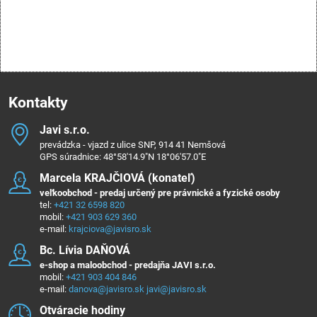
Kontakty
Javi s​.r​.o​.
prevádzka - vjazd z ulice SNP, 914 41 Nemšová
GPS súradnice: 48°58'14.9"N 18°06'57.0"E
Marcela KRAJČIOVÁ (konateľ)
veľkoobchod - predaj určený pre právnické a fyzické osoby
tel:
+421 32 6598 820
mobil:
+421 903 629 360
e-mail:
krajciova@javisro.sk
Bc​. Lívia DAŇOVÁ
e-shop a maloobchod - predajňa JAVI s.r.o.
mobil:
+421 903 404 846
e-mail:
danova@javisro.sk
javi@javisro.sk
Otváracie hodiny