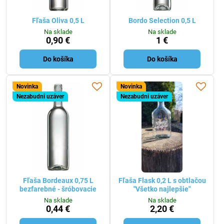
Fľaša Oliva 0,5 L
Bordo Selection 0,5 L
Na sklade
Na sklade
0,90 €
1 €
Do košíka
Do košíka
Novinka
Novinka
Nezabudni uzáver
Nezabudni uzáver
Fľaša Bordeaux 0,75 L
Fľaša Flask 0,2 L s obtlačou
bezfarebné - šróbovacie
"Všetko najlepšie"
Na sklade
Na sklade
0,44 €
2,20 €