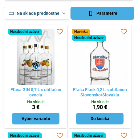
Na sklade prednostne
Parametre
Nezabudni uzáver
Novinka
Nezabudni uzáver
Fľaša GIN 0,7 L s obtlačou
Fľaša Flask 0,2 L s obtlačou
ovocia
Slovensko/Slovakia
Na sklade
Na sklade
3 €
1,90 €
Vyber variantu
Do košíka
Nezabudni uzáver
Nezabudni uzáver