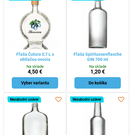
Fľaša Čutura 0,7 L s
Fľaša Spirituosenflasche
obtlačou ovocia
GIN 700 ml
Na sklade
Na sklade
4,50 €
1,20 €
Vyber variantu
Do košíka
Nezabudni uzáver
Nezabudni uzáver