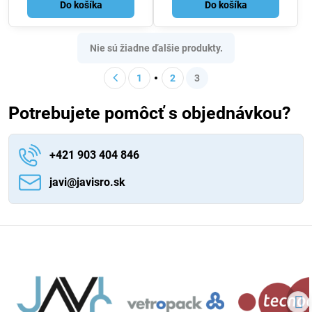
Do košíka
Do košíka
Nie sú žiadne ďalšie produkty.
1
2
3
Potrebujete pomôcť s objednávkou?
+421 903 404 846
javi​@javisro​.sk