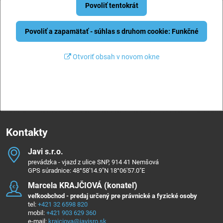
Povoliť tentokrát
Povoliť a zapamätať - súhlas s druhom cookie: Funkčné
Otvoriť obsah v novom okne
Kontakty
Javi s​.r​.o​.
prevádzka - vjazd z ulice SNP, 914 41 Nemšová
GPS súradnice: 48°58'14.9"N 18°06'57.0"E
Marcela KRAJČIOVÁ (konateľ)
veľkoobchod - predaj určený pre právnické a fyzické osoby
tel:
+421 32 6598 820
mobil:
+421 903 629 360
e-mail:
krajciova@javisro.sk