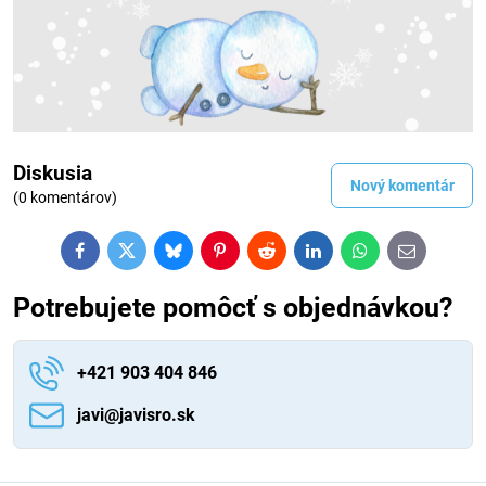
Diskusia
Nový komentár
(0 komentárov)
Facebook
Twitter
Bluesky
Pinterest
Reddit
LinkedIn
WhatsApp
E-
mail
Potrebujete pomôcť s objednávkou?
+421 903 404 846
javi​@javisro​.sk