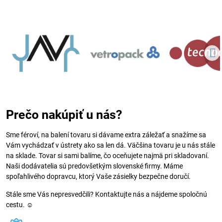
Prečo nakúpiť u nás?
Sme féroví, na balení tovaru si dávame extra záležať a snažíme sa
Vám vychádzať v ústrety ako sa len dá. Väčšina tovaru je u nás stále
na sklade. Tovar si sami balíme, čo oceňujete najmä pri skladovaní.
Naši dodávatelia sú predovšetkým slovenské firmy. Máme
spoľahlivého dopravcu, ktorý Vaše zásielky bezpečne doručí.
Stále sme Vás nepresvedčili? Kontaktujte nás a nájdeme spoločnú
cestu. ☺