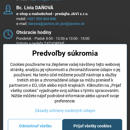
Bc​. Lívia DAŇOVÁ
e-shop a maloobchod - predajňa JAVI s.r.o.
mobil:
+421 903 404 846
e-mail:
danova@javisro.sk
javi@javisro.sk
Otváracie hodiny
Pondelok - Piatok 8:00 - 12:00 a 13:00 - 15:00
Sobota a nedeľa ZATVORENÉ
Predvoľby súkromia
Sledujte nás na ...
Cookies používame na zlepšenie vašej návštevy tejto webovej
Facebook
Instagram
stránky, analýzu jej výkonnosti a zhromažďovanie údajov o jej
používaní. Na tento účel môžeme použiť nástroje a služby
Objednávky
tretích strán a zhromaždené údaje sa môžu preniesť k
partnerom v EÚ, USA alebo iných krajinách. Kliknutím na „Prijať
všetky cookies“ vyjadrujete svoj súhlas s týmto spracovaním.
Kategórie e-shopu
Nižšie môžete nájsť podrobné informácie alebo upraviť svoje
preferencie.
Všetko k nákupu
Zásady ochrany osobných údajov
Odmietnuť všetko
Prijať všetky cookies
©
2026
Copyright