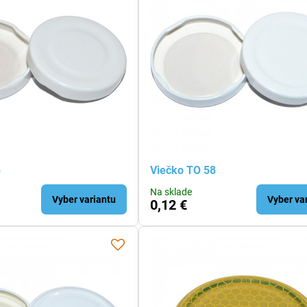
3
Viečko TO 58
Na sklade
Vyber variantu
Vyber va
0,12 €