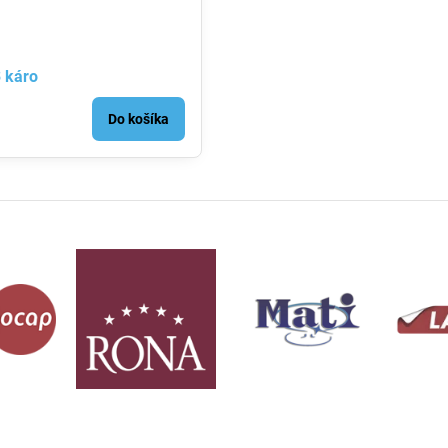
 káro
Do košíka