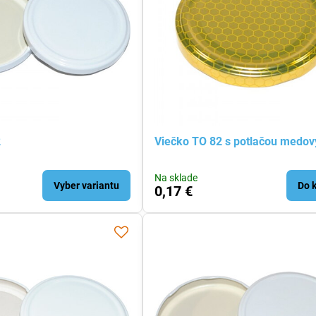
2
Viečko TO 82 s potlačou medový
Na sklade
Vyber variantu
Do 
0,17 €