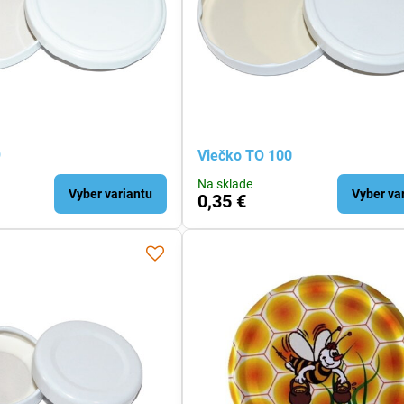
9
Viečko TO 100
Na sklade
Vyber variantu
Vyber va
0,35 €