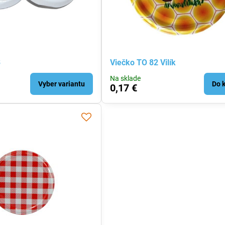
3
Viečko TO 82 Vilík
Na sklade
Vyber variantu
Do 
0,17 €