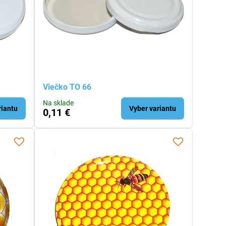
Viečko TO 66
Na sklade
riantu
Vyber variantu
0,11 €