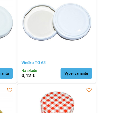
Viečko TO 63
Na sklade
riantu
Vyber variantu
0,12 €