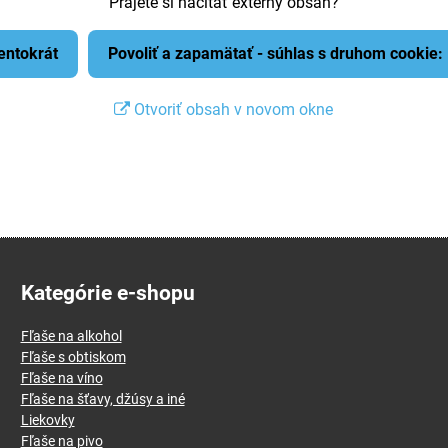
Prajete si načítať externý obsah?
tentokrát
Povoliť a zapamätať - súhlas s druhom cookie
Otvoriť obsah v novom okne
Kategórie e-shopu
Fľaše na alkohol
Fľaše s obtiskom
Fľaše na víno
Fľaše na šťavy, džúsy a iné
Liekovky
Fľaše na pivo