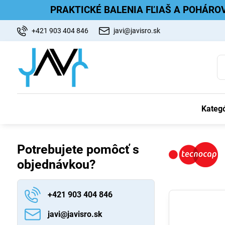
PRAKTICKÉ BALENIA FĽIAŠ A POHÁRO
+421 903 404 846
javi@javisro.sk
Kategó
Potrebujete pomôcť s
objednávkou?
+421 903 404 846
javi​@javisro​.sk