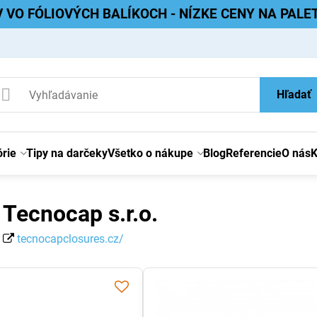
V VO FÓLIOVÝCH BALÍKOCH - NÍZKE CENY NA PAL
Hľadať
rie
Tipy na darčeky
Všetko o nákupe
Blog
Referencie
O nás
K
Tecnocap s.r.o.
tecnocapclosures.cz/