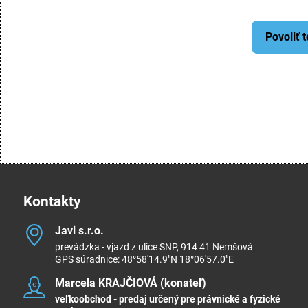
Povoliť 
Kontakty
Javi s​.r​.o​.
prevádzka - vjazd z ulice SNP, 914 41 Nemšová
GPS súradnice: 48°58'14.9"N 18°06'57.0"E
Marcela KRAJČIOVÁ (konateľ)
veľkoobchod - predaj určený pre právnické a fyzické