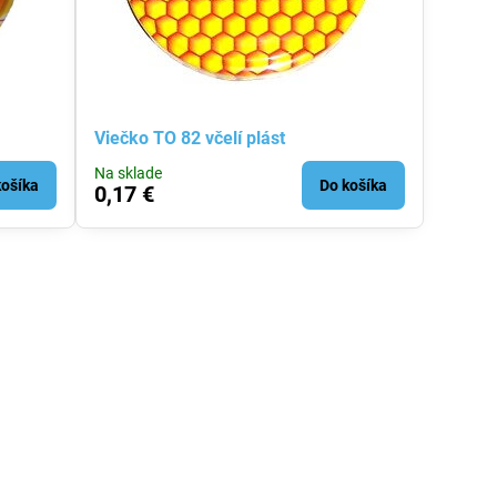
Viečko TO 82 včelí plást
Na sklade
košíka
Do košíka
0,17 €