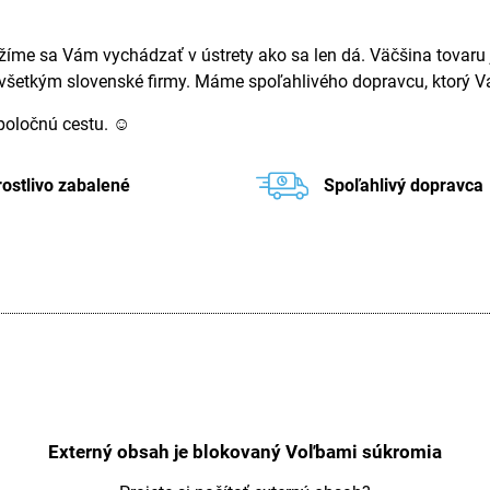
žíme sa Vám vychádzať v ústrety ako sa len dá. Väčšina tovaru j
ovšetkým slovenské firmy. Máme spoľahlivého dopravcu, ktorý Va
spoločnú cestu. ☺
rostlivo zabalené
Spoľahlivý dopravca
Externý obsah je blokovaný Voľbami súkromia