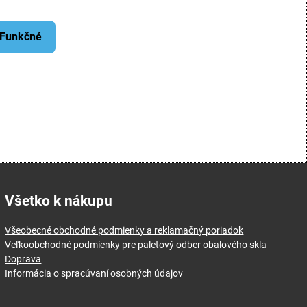
: Funkčné
Všetko k nákupu
Všeobecné obchodné podmienky a reklamačný poriadok
Veľkoobchodné podmienky pre paletový odber obalového skla
Doprava
Informácia o spracúvaní osobných údajov