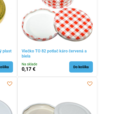
 plast
Viečko TO 82 potlač káro červená a
biela
Na sklade
košíka
Do košíka
0,17 €