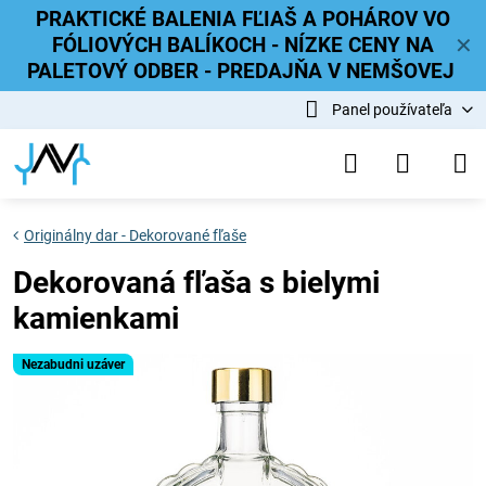
PRAKTICKÉ BALENIA FĽIAŠ A POHÁROV VO
FÓLIOVÝCH BALÍKOCH - NÍZKE CENY NA
✕
PALETOVÝ ODBER - PREDAJŇA V NEMŠOVEJ
Panel používateľa
Originálny dar - Dekorované fľaše
Dekorovaná fľaša s bielymi
kamienkami
Nezabudni uzáver