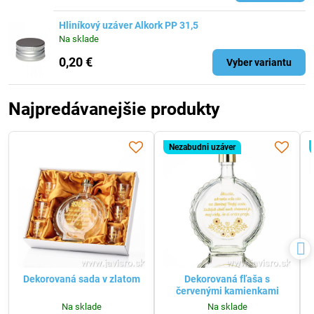
Hliníkový uzáver Alkork PP 31,5
Na sklade
0,20 €
Vyber variantu
Najpredávanejšie produkty
Nezabudni uzáver
Dekorovaná sada v zlatom
Dekorovaná fľaša s
červenými kamienkami
Na sklade
Na sklade