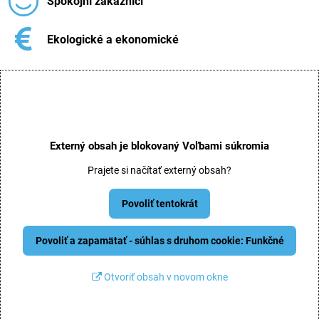
Spokojní zákazníci
Ekologické a ekonomické
Externý obsah je blokovaný Voľbami súkromia
Prajete si načítať externý obsah?
Povoliť tentokrát
Povoliť a zapamätať - súhlas s druhom cookie: Funkčné
Otvoriť obsah v novom okne