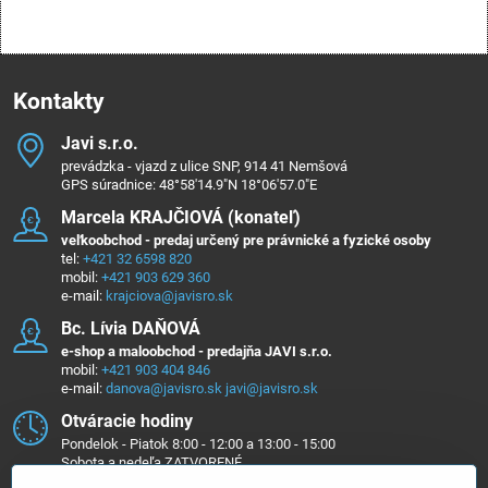
Kontakty
Javi s​.r​.o​.
prevádzka - vjazd z ulice SNP, 914 41 Nemšová
GPS súradnice: 48°58'14.9"N 18°06'57.0"E
Marcela KRAJČIOVÁ (konateľ)
veľkoobchod - predaj určený pre právnické a fyzické osoby
tel:
+421 32 6598 820
mobil:
+421 903 629 360
e-mail:
krajciova@javisro.sk
Bc​. Lívia DAŇOVÁ
e-shop a maloobchod - predajňa JAVI s.r.o.
mobil:
+421 903 404 846
e-mail:
danova@javisro.sk
javi@javisro.sk
Otváracie hodiny
Pondelok - Piatok 8:00 - 12:00 a 13:00 - 15:00
Sobota a nedeľa ZATVORENÉ