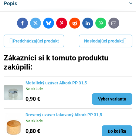
Popis
Facebook
Twitter
Bluesky
Pinterest
Reddit
LinkedIn
WhatsApp
E-
mail
Predchádzajúci produkt
Nasledujúci produkt
Zákazníci si k tomuto produktu
zakúpili:
Metalický uzáver Alkork PP 31,5
Na sklade
0,90 €
Vyber variantu
Drevený uzáver lakovaný Alkork PP 31,5
Na sklade
0,80 €
Do košíka