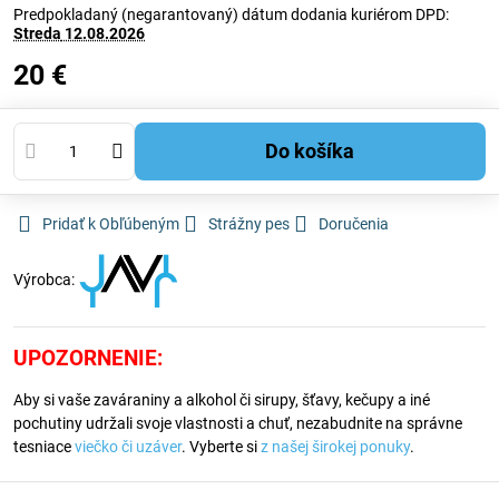
Predpokladaný (negarantovaný) dátum dodania kuriérom DPD:
Streda
12.08.2026
20 €
Do košíka
Pridať k Obľúbeným
Strážny pes
Doručenia
Výrobca:
UPOZORNENIE:
Aby si vaše zaváraniny a alkohol či sirupy, šťavy, kečupy a iné
pochutiny udržali svoje vlastnosti a chuť, nezabudnite na správne
tesniace
viečko či uzáver
. Vyberte si
z našej širokej ponuky
.