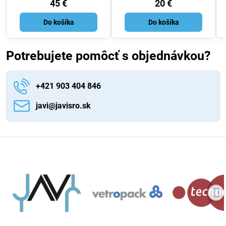
45 €
20 €
Do košíka
Do košíka
Potrebujete pomôcť s objednávkou?
+421 903 404 846
javi​@javisro​.sk