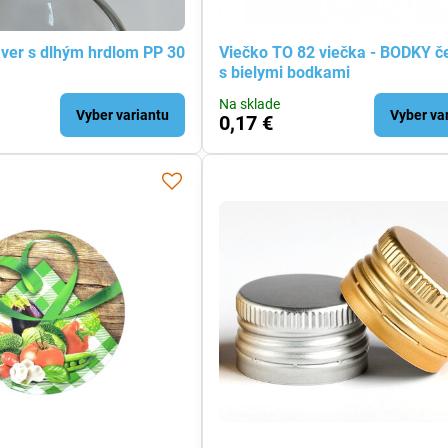
áver s dlhým hrdlom PP 30
Viečko TO 82 viečka - BODKY č
s bielymi bodkami
Na sklade
Vyber variantu
Vyber va
0,17 €