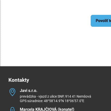
Povoliť 
Kontakty
Javi s​.r​.o​.
prevádzka - vjazd z ulice SNP, 914 41 Nemšová
GPS súradnice: 48°58'14.9"N 18°06'57.0"E
Marcela KRAJČIOVÁ (konateľ)