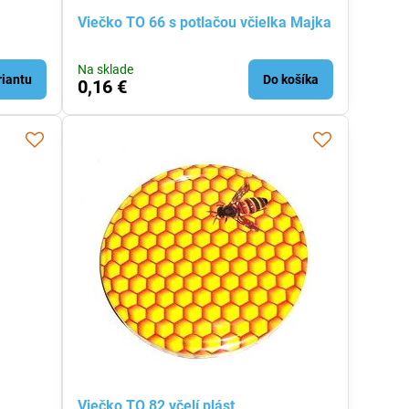
s
Viečko TO 66 s potlačou včielka Majka
Na sklade
riantu
Do košíka
0,16 €
Viečko TO 82 včelí plást