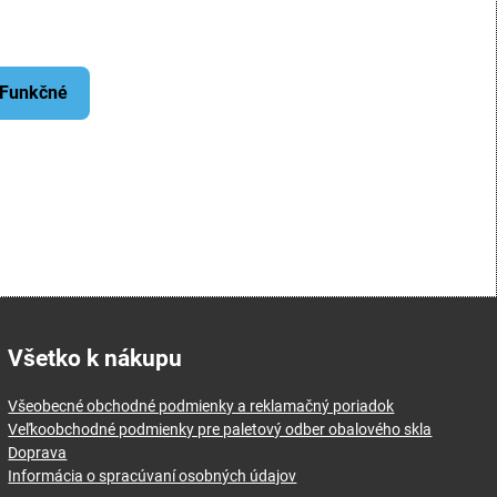
: Funkčné
Všetko k nákupu
Všeobecné obchodné podmienky a reklamačný poriadok
Veľkoobchodné podmienky pre paletový odber obalového skla
Doprava
Informácia o spracúvaní osobných údajov