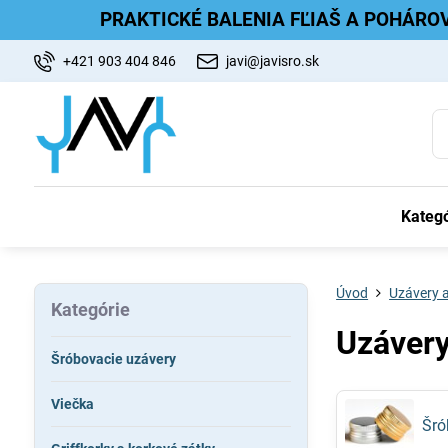
PRAKTICKÉ BALENIA FĽIAŠ A POHÁRO
+421 903 404 846
javi@javisro.sk
Kategó
Úvod
Uzávery a
Kategórie
Uzávery
Šróbovacie uzávery
Viečka
Šró