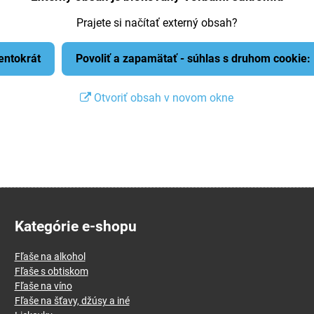
Prajete si načítať externý obsah?
tentokrát
Povoliť a zapamätať - súhlas s druhom cookie
Otvoriť obsah v novom okne
Kategórie e-shopu
Fľaše na alkohol
Fľaše s obtiskom
Fľaše na víno
Fľaše na šťavy, džúsy a iné