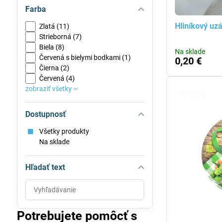
Farba
Hliníkový uz
Zlatá (11)
Strieborná (7)
Biela (8)
Na sklade
Červená s bielymi bodkami (1)
0,20 €
Čierna (2)
Červená (4)
zobraziť všetky
Dostupnosť
Všetky produkty
Na sklade
Hľadať text
Prehľadať
výsledky
filtra
Potrebujete pomôcť s
fulltextom