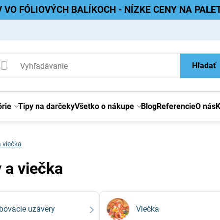
V VO FÓLIOVÝCH BALÍKOCH - NÍZKE CENY NA PAL
Hľadať
rie
Tipy na darčeky
Všetko o nákupe
Blog
Referencie
O nás
K
 viečka
 a viečka
bovacie uzávery
Viečka