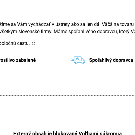
žíme sa Vám vychádzať v ústrety ako sa len dá. Väčšina tovaru j
ovšetkým slovenské firmy. Máme spoľahlivého dopravcu, ktorý Va
spoločnú cestu. ☺
rostlivo zabalené
Spoľahlivý dopravca
Externý obsah je blokovaný Voľbami súkromia