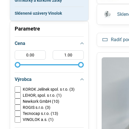
Griffkorky a korkové zátky
Sklenené uzávery Vinolok
Sklen
Parametre
Radiť po
Cena
Od:
Do:
Výrobca
KOROK Jelínek spol. s r.o. (3)
LEHOR, spol. s r.o. (1)
Newkork GmbH (10)
ROGIS s.r.o. (3)
Tecnocap s.r.o. (13)
VINOLOK a.s. (1)