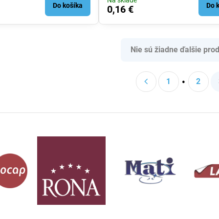
Na sklade
Do košíka
Do 
0,16 €
Nie sú žiadne ďalšie prod
1
2