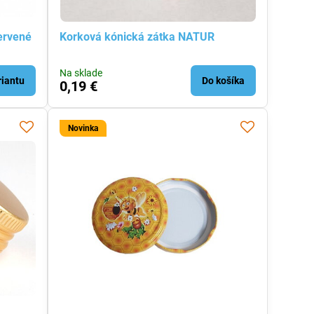
ervené
Korková kónická zátka NATUR
Na sklade
riantu
Do košíka
0,19 €
Novinka