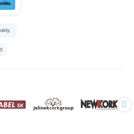
košíka
ukty.
3