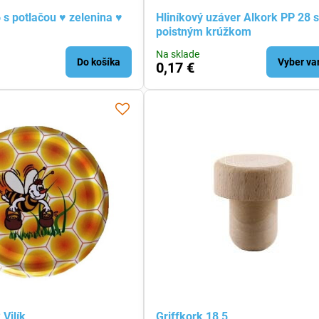
 s potlačou ♥ zelenina ♥
Hliníkový uzáver Alkork PP 28 
poistným krúžkom
Na sklade
Do košíka
Vyber va
0,17 €
Vilík
Griffkork 18,5