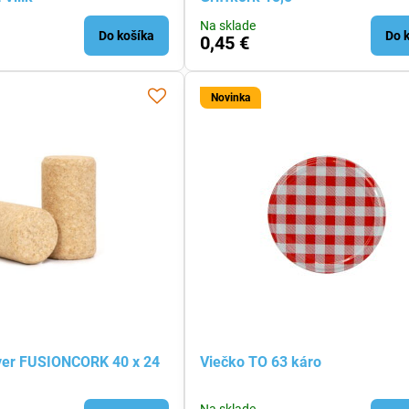
Na sklade
Do košíka
Do 
0,45 €
Novinka
ver FUSIONCORK 40 x 24
Viečko TO 63 káro