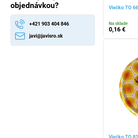
objednávkou?
Viečko TO 66
+421 903 404 846
Na sklade
0,16 €
javi​@javisro​.sk
Viečko TO 82 