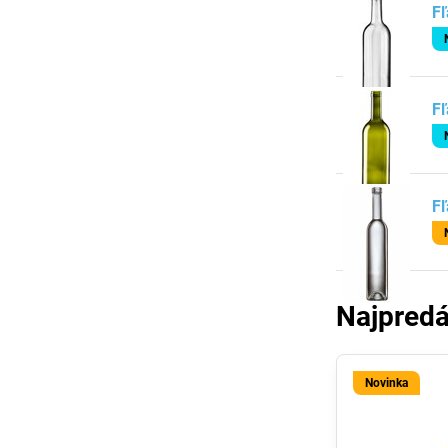
Fľ
Fľ
Fľ
Najpredá
Novinka