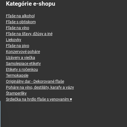
Kategórie e-shopu
Fľaše na alkohol
Fľaše s obtiskom
Fľaše na víno
Fľaše na šťavy, džúsy a iné
Liekovky
Fľaše na pivo
Konzervové poháre
Uzávery a viečka
Samolepiace etikety
Etikety s ročenkou
Termokapsle
Originálny dar - Dekorované fľaše
Poháre na víno, destiláty, karafy a vázy
Štamperlíky
Srdiečka na hrdlo fľaše s venovaním ♥