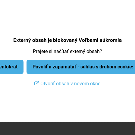
Externý obsah je blokovaný Voľbami súkromia
Prajete si načítať externý obsah?
tentokrát
Povoliť a zapamätať - súhlas s druhom cookie
Otvoriť obsah v novom okne