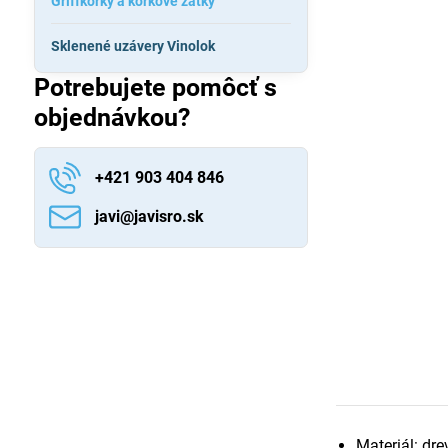
Griffkorky a korkové zátky
Sklenené uzávery Vinolok
Potrebujete pomôcť s
objednávkou?
+421 903 404 846
javi​@javisro​.sk
Materiál: dr