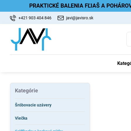
PRAKTICKÉ BALENIA FĽIAŠ A POHÁRO
+421 903 404 846
javi@javisro.sk
Kategó
Kategórie
Šróbovacie uzávery
Viečka