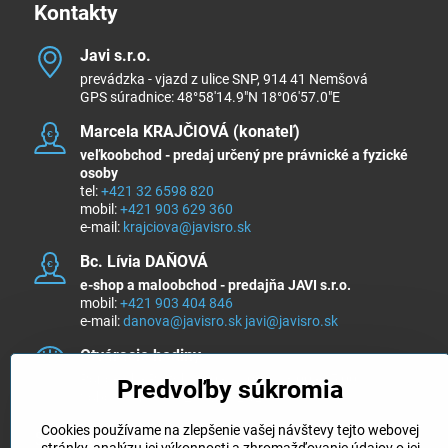
Kontakty
Javi s​.r​.o​.
prevádzka - vjazd z ulice SNP, 914 41 Nemšová
GPS súradnice: 48°58'14.9"N 18°06'57.0"E
Marcela KRAJČIOVÁ (konateľ)
veľkoobchod - predaj určený pre právnické a fyzické
osoby
tel:
+421 32 6598 820
mobil:
+421 903 629 360
e-mail:
krajciova@javisro.sk
Bc​. Lívia DAŇOVÁ
e-shop a maloobchod - predajňa JAVI s.r.o.
mobil:
+421 903 404 846
e-mail:
danova@javisro.sk
javi@javisro.sk
Otváracie hodiny
Pondelok - Piatok 8:00 - 12:00 a 13:00 - 15:00
Predvoľby súkromia
Sobota a nedeľa ZATVORENÉ
Cookies používame na zlepšenie vašej návštevy tejto webovej
Sledujte nás na ...