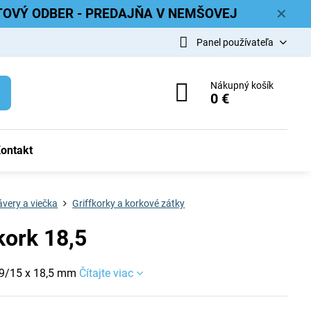
ETOVÝ ODBER - PREDAJŇA V NEMŠOVEJ
✕
Panel používateľa
Nákupný košík
0 €
ontakt
very a viečka
Griffkorky a korkové zátky
kork 18,5
29/15 x 18,5 mm
Čítajte viac