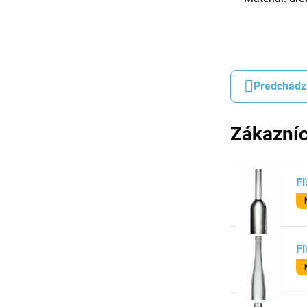
Predchádz
Zákazníc
Fľ
Fľ