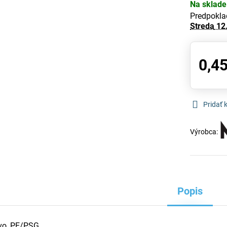
Na sklade
Predpokla
Streda
12
0,45
Pridať
Výrobca:
Popis
evo, PE/PSG