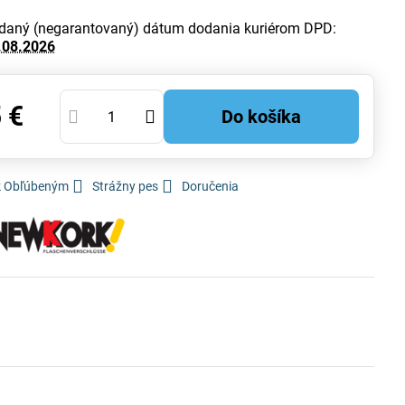
daný (negarantovaný) dátum dodania kuriérom DPD:
.08.2026
 €
Do košíka
 k Obľúbeným
Strážny pes
Doručenia