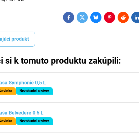
Facebook
Twitter
Bluesky
Pinterest
Reddit
L
ajúci produkt
i si k tomuto produktu zakúpili:
aša Symphonie 0,5 L
Novinka
Nezabudni uzáver
aša Belvedere 0,5 L
Novinka
Nezabudni uzáver