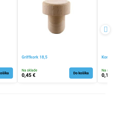
Griffkork 18,5
Korko
Na sklade
Na skla
košíka
Do košíka
0,45 €
0,16 