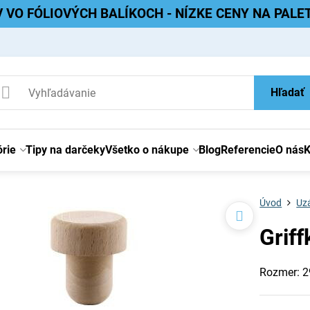
V VO FÓLIOVÝCH BALÍKOCH - NÍZKE CENY NA PAL
Hľadať
rie
Tipy na darčeky
Všetko o nákupe
Blog
Referencie
O nás
K
Úvod
Uzá
Griff
Rozmer: 