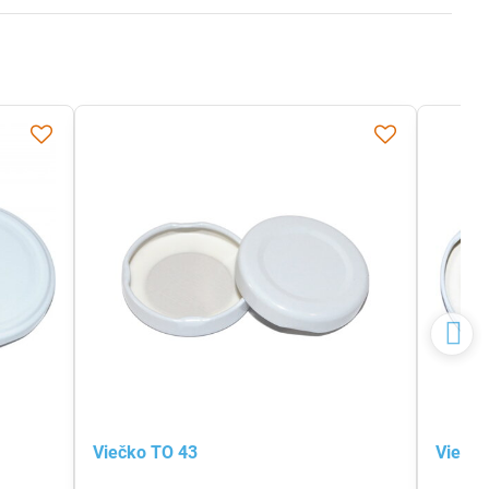
Viečko TO 43
Viečko