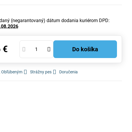
daný (negarantovaný) dátum dodania kuriérom DPD:
.08.2026
 €
Do košíka
 k Obľúbeným
Strážny pes
Doručenia