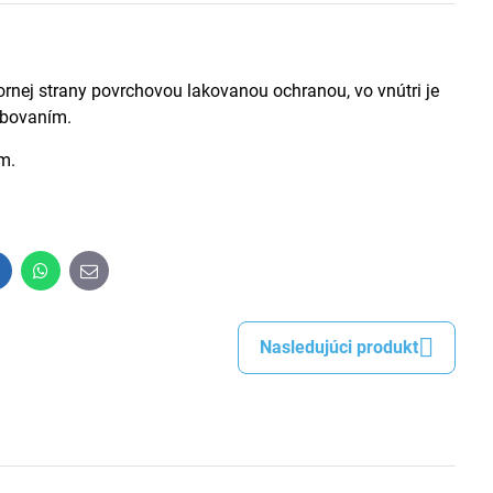
rnej strany povrchovou lakovanou ochranou, vo vnútri je
óbovaním.
m.
inkedIn
WhatsApp
E-
mail
Nasledujúci produkt