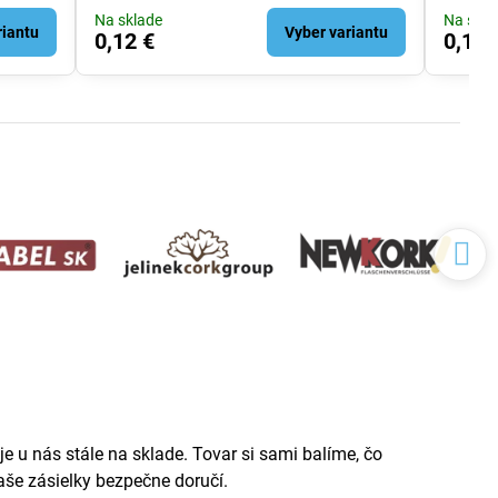
Na sklade
Na skla
riantu
Vyber variantu
0,12 €
0,12 
e u nás stále na sklade. Tovar si sami balíme, čo
še zásielky bezpečne doručí.