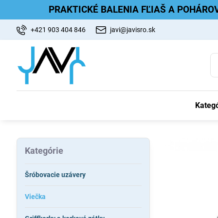
PRAKTICKÉ BALENIA FĽIAŠ A POHÁRO
+421 903 404 846
javi@javisro.sk
Kategó
Kategórie
Šróbovacie uzávery
Viečka