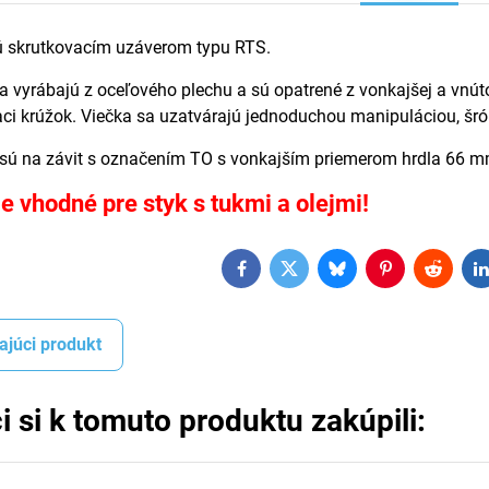
ú skrutkovacím uzáverom typu RTS.
 vyrábajú z oceľového plechu a sú opatrené z vonkajšej a vnúto
ci krúžok. Viečka sa uzatvárajú jednoduchou manipuláciou, šr
sú na závit s označením TO s vonkajším priemerom hrdla 66 m
je vhodné pre styk s tukmi a olejmi!
Facebook
Twitter
Bluesky
Pinterest
Reddit
L
ajúci produkt
i si k tomuto produktu zakúpili: