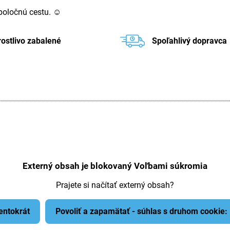
spoločnú cestu. ☺
rostlivo zabalené
Spoľahlivý dopravca
Externý obsah je blokovaný Voľbami súkromia
Prajete si načítať externý obsah?
tentokrát
Povoliť a zapamätať - súhlas s druhom cookie