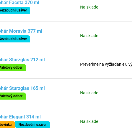
hár Faceta 370 ml
Na sklade
Nezabudni uzáver
ohár Moravia 377 ml
Na sklade
Nezabudni uzáver
hár Sturzglas 212 ml
Preveríme na vyžiadanie u v
Paletový odber
hár Sturzglas 165 ml
Na sklade
Paletový odber
hár Elegant 314 ml
Na sklade
Novinka
Nezabudni uzáver