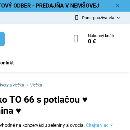
ETOVÝ ODBER - PREDAJŇA V NEMŠOVEJ
✕
Panel používateľa
Nákupný košík
0 €
ontakt
very a viečka
Viečka
ko TO 66 s potlačou ♥
nina ♥
 vhodné na konzerváciu zeleniny a ovocia.
Čítajte viac