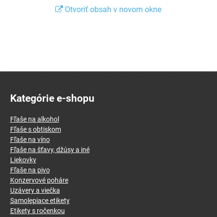
Otvoriť obsah v novom okne
Kategórie e-shopu
Fľaše na alkohol
Fľaše s obtiskom
Fľaše na víno
Fľaše na šťavy, džúsy a iné
Liekovky
Fľaše na pivo
Konzervové poháre
Uzávery a viečka
Samolepiace etikety
Etikety s ročenkou