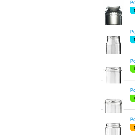
Po
P
Po
Po
Po