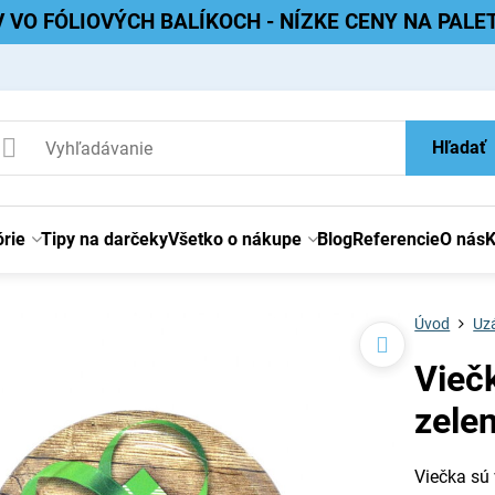
V VO FÓLIOVÝCH BALÍKOCH - NÍZKE CENY NA PAL
Hľadať
rie
Tipy na darčeky
Všetko o nákupe
Blog
Referencie
O nás
K
Úvod
Uzá
Vieč
zele
Viečka sú