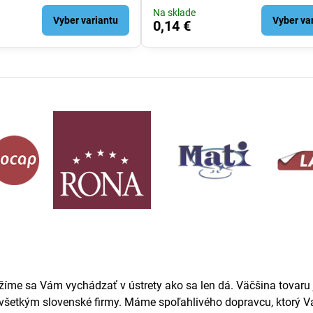
Na sklade
Vyber variantu
Vyber va
0,14 €
žíme sa Vám vychádzať v ústrety ako sa len dá. Väčšina tovaru j
ovšetkým slovenské firmy. Máme spoľahlivého dopravcu, ktorý Va