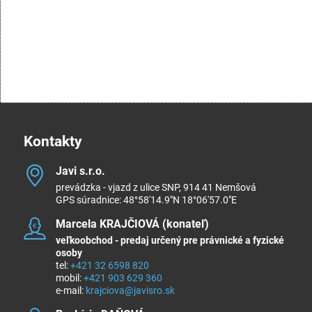
Kontakty
Javi s​.r​.o​.
prevádzka - vjazd z ulice SNP, 914 41 Nemšová
GPS súradnice: 48°58'14.9"N 18°06'57.0"E
Marcela KRAJČIOVÁ (konateľ)
veľkoobchod - predaj určený pre právnické a fyzické
osoby
tel:
+421 32 6598 820
mobil:
+421 903 629 360
e-mail:
krajciova@javisro.sk