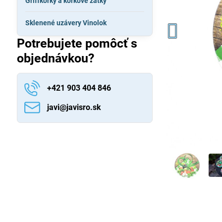
Griffkorky a korkové zátky
Sklenené uzávery Vinolok
Potrebujete pomôcť s
objednávkou?
+421 903 404 846
javi​@javisro​.sk