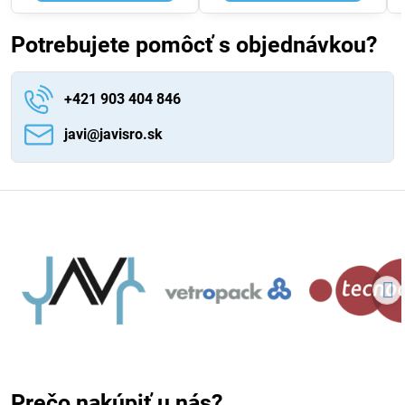
Potrebujete pomôcť s objednávkou?
+421 903 404 846
javi​@javisro​.sk
Prečo nakúpiť u nás?