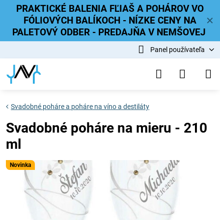
PRAKTICKÉ BALENIA FĽIAŠ A POHÁROV VO
FÓLIOVÝCH BALÍKOCH - NÍZKE CENY NA
✕
PALETOVÝ ODBER - PREDAJŇA V NEMŠOVEJ
Panel používateľa
Svadobné poháre a poháre na víno a destiláty
Svadobné poháre na mieru - 210
ml
Novinka