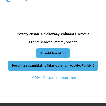
Externý obsah je blokovaný Voľbami súkromia
Prajete si načítať externý obsah?
Povoliť tentokrát
Povoliť a zapamätať - súhlas s druhom cookie: Funkčné
Otvoriť obsah v novom okne