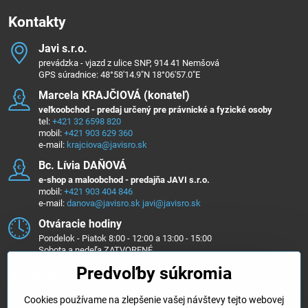
Kontakty
Javi s​.r​.o​.
prevádzka - vjazd z ulice SNP, 914 41 Nemšová
GPS súradnice: 48°58'14.9"N 18°06'57.0"E
Marcela KRAJČIOVÁ (konateľ)
veľkoobchod - predaj určený pre právnické a fyzické osoby
tel:
+421 32 6598 820
mobil:
+421 903 629 360
e-mail:
krajciova@javisro.sk
Bc​. Lívia DAŇOVÁ
e-shop a maloobchod - predajňa JAVI s.r.o.
mobil:
+421 903 404 846
e-mail:
danova@javisro.sk
javi@javisro.sk
Otváracie hodiny
Pondelok - Piatok 8:00 - 12:00 a 13:00 - 15:00
Sobota a nedeľa ZATVORENÉ
Predvoľby súkromia
Sledujte nás na ...
Cookies používame na zlepšenie vašej návštevy tejto webovej
Facebook
Instagram