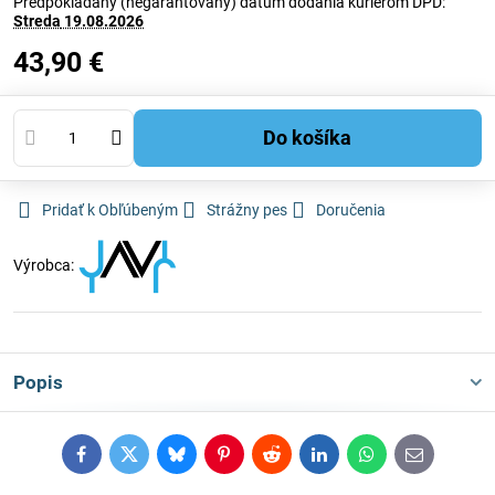
Predpokladaný (negarantovaný) dátum dodania kuriérom DPD:
Streda
19.08.2026
43,90 €
Do košíka
Pridať k Obľúbeným
Strážny pes
Doručenia
Výrobca:
Popis
Facebook
Twitter
Bluesky
Pinterest
Reddit
LinkedIn
WhatsApp
E-
mail