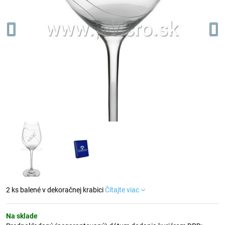
2 ks balené v dekoračnej krabici
Čítajte viac
Na sklade