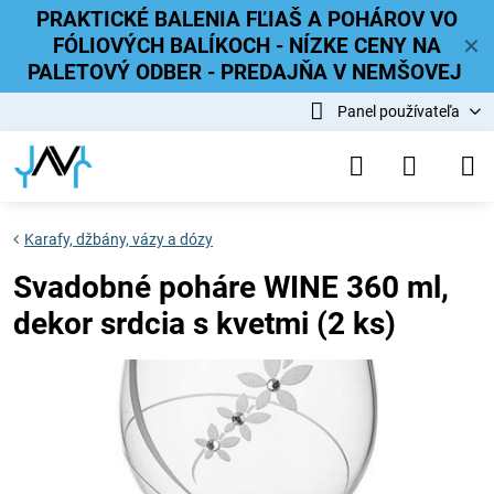
PRAKTICKÉ BALENIA FĽIAŠ A POHÁROV VO
FÓLIOVÝCH BALÍKOCH - NÍZKE CENY NA
✕
PALETOVÝ ODBER - PREDAJŇA V NEMŠOVEJ
Panel používateľa
Karafy, džbány, vázy a dózy
Svadobné poháre WINE 360 ml,
dekor srdcia s kvetmi (2 ks)