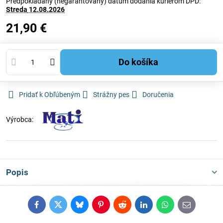
Predpokladaný (negarantovaný) dátum dodania kuriérom DPD:
Streda
12.08.2026
21,90 €
Do košíka
Pridať k Obľúbeným
Strážny pes
Doručenia
Výrobca:
Popis
Facebook
Twitter
Bluesky
Pinterest
Reddit
LinkedIn
WhatsApp
E-
mail