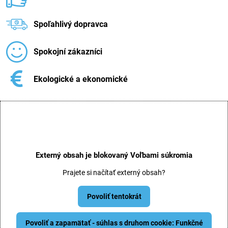
Spoľahlivý dopravca
Spokojní zákazníci
Ekologické a ekonomické
Externý obsah je blokovaný Voľbami súkromia
Prajete si načítať externý obsah?
Povoliť tentokrát
Povoliť a zapamätať - súhlas s druhom cookie: Funkčné