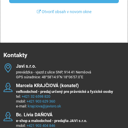
Otvoriť obsah v novom okne
Kontakty
Javi s​.r​.o​.
prevádzka - vjazd z ulice SNP, 914 41 Nemšová
GPS súradnice: 48°58'14.9"N 18°06'57.0"E
Marcela KRAJČIOVÁ (konateľ)
veľkoobchod - predaj určený pre právnické a fyzické osoby
tel:
+421 32 6598 820
mobil:
+421 903 629 360
e-mail:
krajciova@javisro.sk
Bc​. Lívia DAŇOVÁ
e-shop a maloobchod - predajňa JAVI s.r.o.
mobil:
+421 903 404 846