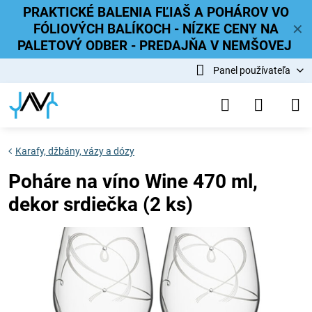
PRAKTICKÉ BALENIA FĽIAŠ A POHÁROV VO
FÓLIOVÝCH BALÍKOCH - NÍZKE CENY NA
✕
PALETOVÝ ODBER - PREDAJŇA V NEMŠOVEJ
Panel používateľa
Karafy, džbány, vázy a dózy
Poháre na víno Wine 470 ml,
dekor srdiečka (2 ks)