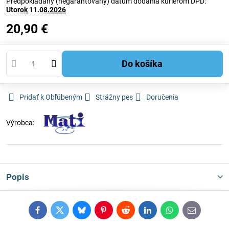
Predpokladaný (negarantovaný) dátum dodania kuriérom DPD:
Utorok
11.08.2026
20,90 €
Do košíka
Pridať k Obľúbeným
Strážny pes
Doručenia
Výrobca:
Popis
Facebook
Twitter
Bluesky
Pinterest
Reddit
LinkedIn
WhatsApp
E-
mail