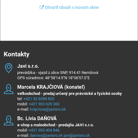
Otvoriť obsah v novom okne
Kontakty
Javi s​.r​.o​.
prevádzka - vjazd z ulice SNP, 914 41 Nemšová
GPS súradnice: 48°58'14.9"N 18°06'57.0"E
Marcela KRAJČIOVÁ (konateľ)
veľkoobchod - predaj určený pre právnické a fyzické osoby
tel:
+421 32 6598 820
mobil:
+421 903 629 360
e-mail:
krajciova@javisro.sk
Bc​. Lívia DAŇOVÁ
e-shop a maloobchod - predajňa JAVI s.r.o.
mobil:
+421 903 404 846
e-mail:
danova@javisro.sk
javi@javisro.sk