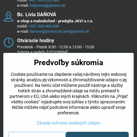
mobil:
+421 903 629 360
e-mail:
krajciova@javisro.sk
Bc​. Lívia DAŇOVÁ
e-shop a maloobchod - predajňa JAVI s.r.o.
mobil:
+421 903 404 846
e-mail:
danova@javisro.sk
javi@javisro.sk
Otváracie hodiny
Pondelok - Piatok 8:00 - 12:00 a 13:00 - 15:00
Sobota a nedeľa ZATVORENÉ
Predvoľby súkromia
Sledujte nás na ...
Cookies používame na zlepšenie vašej návštevy tejto webovej
Facebook
Instagram
stránky, analýzu jej výkonnosti a zhromažďovanie údajov o jej
používaní. Na tento účel môžeme použiť nástroje a služby
Objednávky
tretích strán a zhromaždené údaje sa môžu preniesť k
partnerom v EÚ, USA alebo iných krajinách. Kliknutím na „Prijať
všetky cookies“ vyjadrujete svoj súhlas s týmto spracovaním.
Kategórie e-shopu
Nižšie môžete nájsť podrobné informácie alebo upraviť svoje
preferencie.
Všetko k nákupu
Zásady ochrany osobných údajov