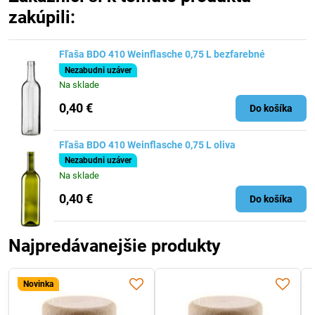
zakúpili:
Fľaša BDO 410 Weinflasche 0,75 L bezfarebné
Nezabudni uzáver
Na sklade
0,40 €
Do košíka
Fľaša BDO 410 Weinflasche 0,75 L oliva
Nezabudni uzáver
Na sklade
0,40 €
Do košíka
Najpredávanejšie produkty
Novinka