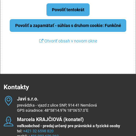
Povoliť tentokrát
Povoliť a zapamätať - súhlas s druhom cookie: Funkčné
Otvoriť obsah v novom okne
Kontakty
Javi s​.r​.o​.
prevádzka - vjazd z ulice SNP, 914 41 Nemšová
GPS súradnice: 48°58'14.9"N 18°06'57.0"E
Marcela KRAJČIOVÁ (konateľ)
veľkoobchod - predaj určený pre právnické a fyzické osoby
tel:
+421 32 6598 820