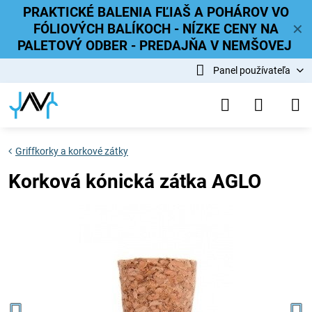
PRAKTICKÉ BALENIA FĽIAŠ A POHÁROV VO
FÓLIOVÝCH BALÍKOCH - NÍZKE CENY NA
✕
PALETOVÝ ODBER - PREDAJŇA V NEMŠOVEJ
Panel používateľa
Griffkorky a korkové zátky
Korková kónická zátka AGLO