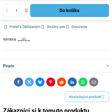
Do košíka
Pridať k Obľúbeným
Strážny pes
Doručenia
Výrobca:
Popis
Facebook
Twitter
Bluesky
Pinterest
Reddit
LinkedIn
WhatsApp
E-
mail
Nasledujúci produkt
Zákazníci si k tomuto produktu