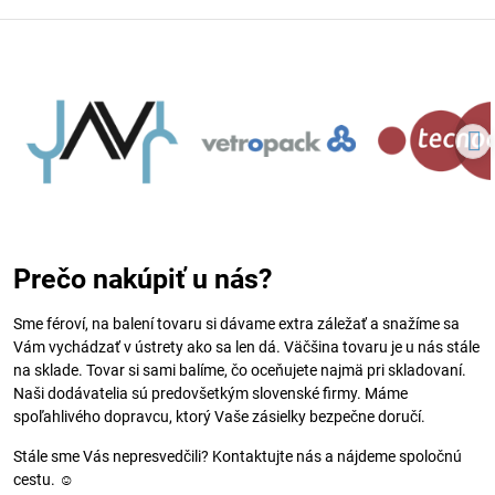
Prečo nakúpiť u nás?
Sme féroví, na balení tovaru si dávame extra záležať a snažíme sa
Vám vychádzať v ústrety ako sa len dá. Väčšina tovaru je u nás stále
na sklade. Tovar si sami balíme, čo oceňujete najmä pri skladovaní.
Naši dodávatelia sú predovšetkým slovenské firmy. Máme
spoľahlivého dopravcu, ktorý Vaše zásielky bezpečne doručí.
Stále sme Vás nepresvedčili? Kontaktujte nás a nájdeme spoločnú
cestu. ☺