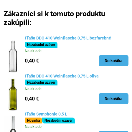
Zákazníci si k tomuto produktu
zakúpili:
Fľaša BDO 410 Weinflasche 0,75 L bezfarebné
Nezabudni uzáver
Na sklade
0,40 €
Do košíka
Fľaša BDO 410 Weinflasche 0,75 L oliva
Nezabudni uzáver
Na sklade
0,40 €
Do košíka
Fľaša Symphonie 0,5 L
Novinka
Nezabudni uzáver
Na sklade