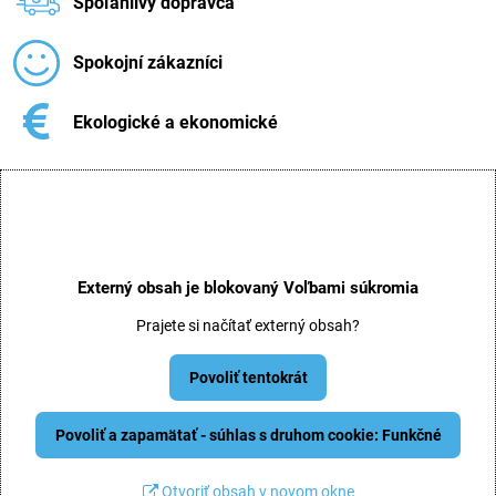
Spoľahlivý dopravca
Spokojní zákazníci
Ekologické a ekonomické
Externý obsah je blokovaný Voľbami súkromia
Prajete si načítať externý obsah?
Povoliť tentokrát
Povoliť a zapamätať - súhlas s druhom cookie: Funkčné
Otvoriť obsah v novom okne