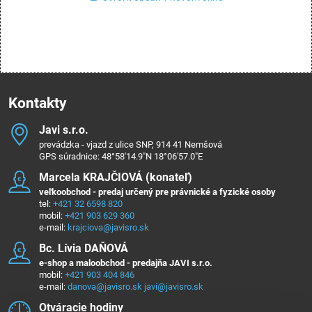
Kontakty
Javi s​.r​.o​.
prevádzka - vjazd z ulice SNP, 914 41 Nemšová
GPS súradnice: 48°58'14.9"N 18°06'57.0"E
Marcela KRAJČIOVÁ (konateľ)
veľkoobchod - predaj určený pre právnické a fyzické osoby
tel:
+421 32 6598 820
mobil:
+421 903 629 360
e-mail:
krajciova@javisro.sk
Bc​. Lívia DAŇOVÁ
e-shop a maloobchod - predajňa JAVI s.r.o.
mobil:
+421 903 404 846
e-mail:
danova@javisro.sk
javi@javisro.sk
Otváracie hodiny