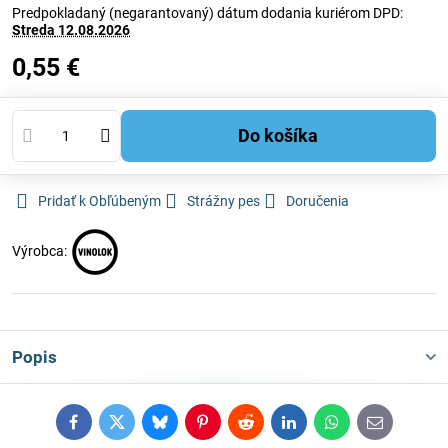
Predpokladaný (negarantovaný) dátum dodania kuriérom DPD:
Streda
12.08.2026
0,55 €
Do košíka
Pridať k Obľúbeným
Strážny pes
Doručenia
Výrobca:
Popis
Facebook
Twitter
Bluesky
Pinterest
Reddit
LinkedIn
WhatsApp
E-
mail