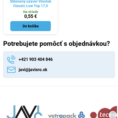
Sklenený uzáver Vinolok
Classic Low Top 17,5
Na sklade
0,55 €
Do košíka
Potrebujete pomôcť s objednávkou?
+421 903 404 846
javi​@javisro​.sk