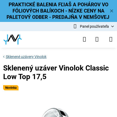
PRAKTICKÉ BALENIA FĽIAŠ A POHÁROV VO
FÓLIOVÝCH BALÍKOCH - NÍZKE CENY NA
✕
PALETOVÝ ODBER - PREDAJŇA V NEMŠOVEJ
Panel používateľa
Sklenené uzávery Vinolok
Sklenený uzáver Vinolok Classic
Low Top 17,5
Novinka