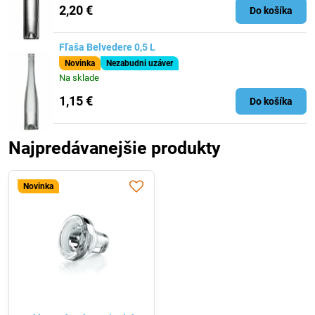
2,20 €
Do košíka
Fľaša Belvedere 0,5 L
Novinka
Nezabudni uzáver
Na sklade
1,15 €
Do košíka
Najpredávanejšie produkty
Novinka