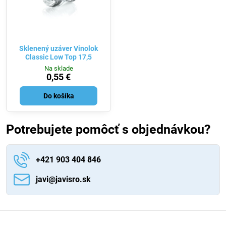
Sklenený uzáver Vinolok
Classic Low Top 17,5
Na sklade
0,55 €
Do košíka
Potrebujete pomôcť s objednávkou?
+421 903 404 846
javi​@javisro​.sk