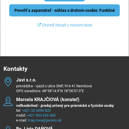
Povoliť a zapamätať - súhlas s druhom cookie: Funkčné
Otvoriť obsah v novom okne
Kontakty
Javi s​.r​.o​.
prevádzka - vjazd z ulice SNP, 914 41 Nemšová
GPS súradnice: 48°58'14.9"N 18°06'57.0"E
Marcela KRAJČIOVÁ (konateľ)
veľkoobchod - predaj určený pre právnické a fyzické osoby
tel:
+421 32 6598 820
mobil:
+421 903 629 360
e-mail:
krajciova@javisro.sk
Bc​. Lívia DAŇOVÁ