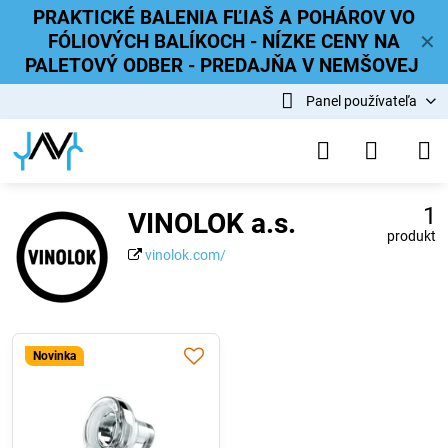
PRAKTICKÉ BALENIA FĽIAŠ A POHÁROV VO
FÓLIOVÝCH BALÍKOCH - NÍZKE CENY NA
✕
PALETOVÝ ODBER - PREDAJŇA V NEMŠOVEJ
Panel používateľa
1
VINOLOK a.s.
produkt
vinolok.com/
Novinka