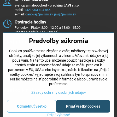
e-shop a maloobchod - predajňa JAVI s.r.o.
mobil:
+421 903 404 846
e-mail:
danova@javisro.sk
javi@javisro.sk
Otváracie hodiny
Pondelok - Piatok 8:00 - 12:00 a 13:00 - 15:00
Sobota a nedeľa ZATVORENÉ
Predvoľby súkromia
Sledujte nás na ...
Cookies používame na zlepšenie vašej návštevy tejto webovej
Facebook
Instagram
stránky, analýzu jej výkonnosti a zhromažďovanie údajov o jej
používaní. Na tento účel môžeme použiť nástroje a služby
Objednávky
tretích strán a zhromaždené údaje sa môžu preniesť k
partnerom v EÚ, USA alebo iných krajinách. Kliknutím na „Prijať
všetky cookies“ vyjadrujete svoj súhlas s týmto spracovaním.
Kategórie e-shopu
Nižšie môžete nájsť podrobné informácie alebo upraviť svoje
preferencie.
Všetko k nákupu
Zásady ochrany osobných údajov
Odmietnuť všetko
Prijať všetky cookies
©
2026
Copyright
Predvoľby súkromia
Zásady ochrany osobných údajov
Prijať vybrané