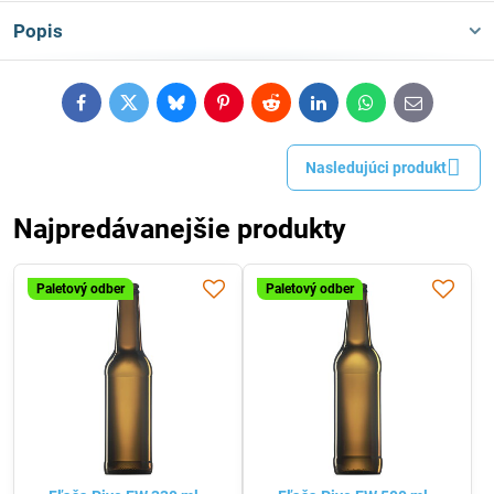
Popis
Facebook
Twitter
Bluesky
Pinterest
Reddit
LinkedIn
WhatsApp
E-
mail
Nasledujúci produkt
Najpredávanejšie produkty
Paletový odber
Paletový odber