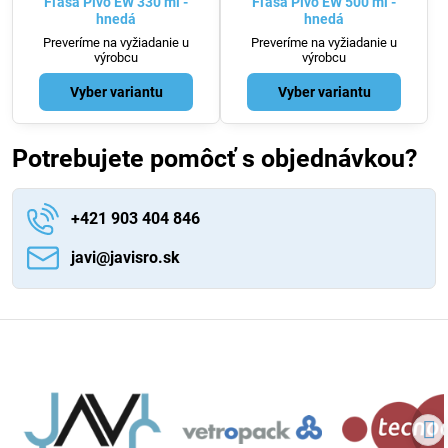
Fľaša Pivo EW 330 ml -
Fľaša Pivo EW 500 ml -
hnedá
hnedá
Preveríme na vyžiadanie u
Preveríme na vyžiadanie u
výrobcu
výrobcu
Vyber variantu
Vyber variantu
Potrebujete pomôcť s objednávkou?
+421 903 404 846
javi​@javisro​.sk