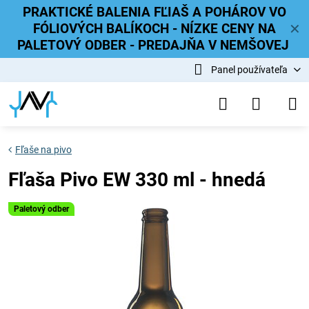
PRAKTICKÉ BALENIA FĽIAŠ A POHÁROV VO
FÓLIOVÝCH BALÍKOCH - NÍZKE CENY NA
✕
PALETOVÝ ODBER - PREDAJŇA V NEMŠOVEJ
Panel používateľa
Fľaše na pivo
Fľaša Pivo EW 330 ml - hnedá
Paletový odber