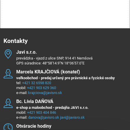
Kontakty
Javi s​.r​.o​.
prevádzka - vjazd z ulice SNP, 914 41 Nemšová
GPS súradnice: 48°58'14.9"N 18°06'57.0"E
Marcela KRAJČIOVÁ (konateľ)
veľkoobchod - predaj určený pre právnické a fyzické osoby
tel:
+421 32 6598 820
mobil:
+421 903 629 360
e-mail:
krajciova@javisro.sk
Bc​. Lívia DAŇOVÁ
e-shop a maloobchod - predajňa JAVI s.r.o.
mobil:
+421 903 404 846
e-mail:
danova@javisro.sk
javi@javisro.sk
Otváracie hodiny