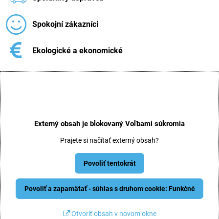
Spokojní zákazníci
Ekologické a ekonomické
Externý obsah je blokovaný Voľbami súkromia
Prajete si načítať externý obsah?
Povoliť tentokrát
Povoliť a zapamätať - súhlas s druhom cookie: Funkčné
Otvoriť obsah v novom okne