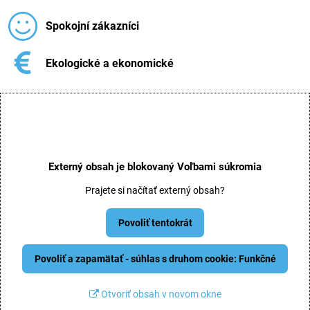
Spokojní zákazníci
Ekologické a ekonomické
Externý obsah je blokovaný Voľbami súkromia
Prajete si načítať externý obsah?
Povoliť tentokrát
Povoliť a zapamätať - súhlas s druhom cookie: Funkčné
Otvoriť obsah v novom okne