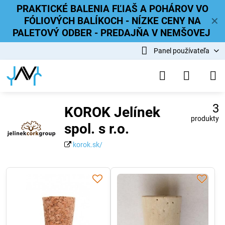
PRAKTICKÉ BALENIA FĽIAŠ A POHÁROV VO
FÓLIOVÝCH BALÍKOCH - NÍZKE CENY NA
✕
PALETOVÝ ODBER - PREDAJŇA V NEMŠOVEJ
Panel používateľa
3
KOROK Jelínek
produkty
spol. s r.o.
korok.sk/