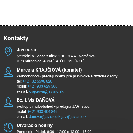
Kontakty
Javi s​.r​.o​.
prevádzka - vjazd z ulice SNP, 914 41 Nemšová
GPS súradnice: 48°58'14.9"N 18°06'57.0"E
Marcela KRAJČIOVÁ (konateľ)
veľkoobchod - predaj určený pre právnické a fyzické osoby
tel:
+421 32 6598 820
mobil:
+421 903 629 360
e-mail:
krajciova@javisro.sk
Bc​. Lívia DAŇOVÁ
e-shop a maloobchod - predajňa JAVI s.r.o.
mobil:
+421 903 404 846
e-mail:
danova@javisro.sk
javi@javisro.sk
Otváracie hodiny
Pondelok - Piatok 8:00 - 12:00 a 13:00 - 15:00