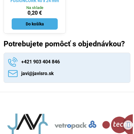
FUSIONCORK 40 x 24 mm
Na sklade
0,20 €
Do košíka
Potrebujete pomôcť s objednávkou?
+421 903 404 846
javi​@javisro​.sk