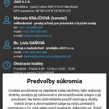
Javi s​.r​.o​.
prevádzka - vjazd z ulice SNP, 914 41 Nemšová
GPS súradnice: 48°58'14.9"N 18°06'57.0"E
Marcela KRAJČIOVÁ (konateľ)
veľkoobchod - predaj určený pre právnické a fyzické osoby
tel:
+421 32 6598 820
mobil:
+421 903 629 360
e-mail:
krajciova@javisro.sk
Bc​. Lívia DAŇOVÁ
e-shop a maloobchod - predajňa JAVI s.r.o.
mobil:
+421 903 404 846
e-mail:
danova@javisro.sk
javi@javisro.sk
Otváracie hodiny
Pondelok - Piatok 8:00 - 12:00 a 13:00 - 15:00
Sobota a nedeľa ZATVORENÉ
Predvoľby súkromia
Sledujte nás na ...
Cookies používame na zlepšenie vašej návštevy tejto webovej
Facebook
Instagram
stránky, analýzu jej výkonnosti a zhromažďovanie údajov o jej
používaní. Na tento účel môžeme použiť nástroje a služby
Objednávky
tretích strán a zhromaždené údaje sa môžu preniesť k
partnerom v EÚ, USA alebo iných krajinách. Kliknutím na „Prijať