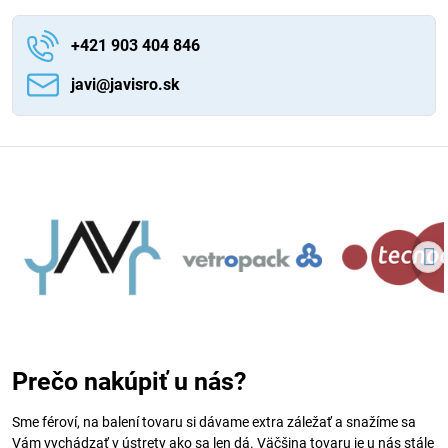
+421 903 404 846
javi​@javisro​.sk
Prečo nakúpiť u nás?
Sme féroví, na balení tovaru si dávame extra záležať a snažíme sa
Vám vychádzať v ústrety ako sa len dá. Väčšina tovaru je u nás stále