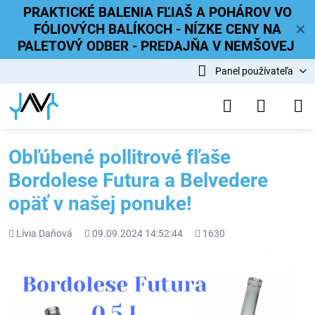
PRAKTICKÉ BALENIA FĽIAŠ A POHÁROV VO
FÓLIOVÝCH BALÍKOCH - NÍZKE CENY NA
✕
PALETOVÝ ODBER - PREDAJŇA V NEMŠOVEJ
Panel používateľa
Obľúbené pollitrové fľaše
Bordolese Futura a Belvedere
opäť v našej ponuke!
Pridal
Pridané
Počet
Lívia Daňová
09.09.2024 14:52:44
1630
zobrazení