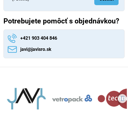
Potrebujete pomôcť s objednávkou?
+421 903 404 846
javi​@javisro​.sk