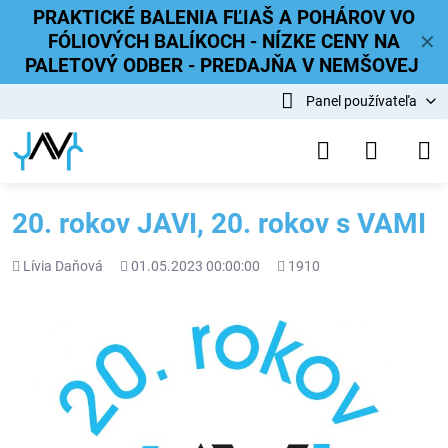
PRAKTICKÉ BALENIA FĽIAŠ A POHÁROV VO
FÓLIOVÝCH BALÍKOCH - NÍZKE CENY NA
✕
PALETOVÝ ODBER - PREDAJŇA V NEMŠOVEJ
Panel používateľa
20. rokov JAVI, 20. rokov s VAMI
Pridal
Pridané
Počet
Lívia Daňová
01.05.2023 00:00:00
1910
zobrazení