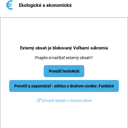
Ekologické a ekonomické
Externý obsah je blokovaný Voľbami súkromia
Prajete si načítať externý obsah?
Povoliť tentokrát
Povoliť a zapamätať - súhlas s druhom cookie: Funkčné
Otvoriť obsah v novom okne