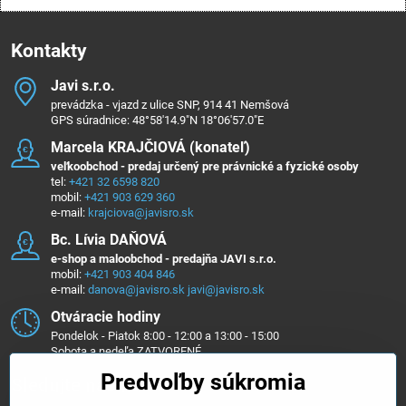
Kontakty
Javi s​.r​.o​.
prevádzka - vjazd z ulice SNP, 914 41 Nemšová
GPS súradnice: 48°58'14.9"N 18°06'57.0"E
Marcela KRAJČIOVÁ (konateľ)
veľkoobchod - predaj určený pre právnické a fyzické osoby
tel:
+421 32 6598 820
mobil:
+421 903 629 360
e-mail:
krajciova@javisro.sk
Bc​. Lívia DAŇOVÁ
e-shop a maloobchod - predajňa JAVI s.r.o.
mobil:
+421 903 404 846
e-mail:
danova@javisro.sk
javi@javisro.sk
Otváracie hodiny
Pondelok - Piatok 8:00 - 12:00 a 13:00 - 15:00
Sobota a nedeľa ZATVORENÉ
Predvoľby súkromia
Sledujte nás na ...