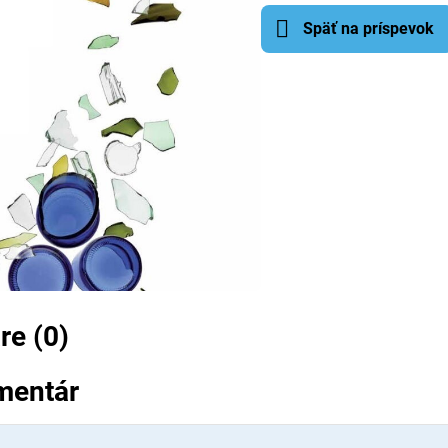
Späť na príspevok
e (0)
mentár