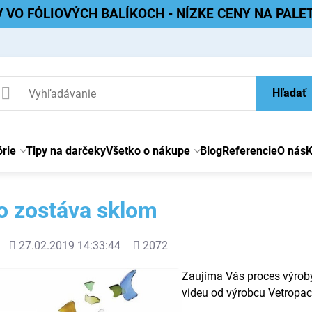
V VO FÓLIOVÝCH BALÍKOCH - NÍZKE CENY NA PAL
Hľadať
rie
Tipy na darčeky
Všetko o nákupe
Blog
Referencie
O nás
K
o zostáva sklom
Pridané
Počet
27.02.2019 14:33:44
2072
zobrazení
Zaujíma Vás proces výroby
videu od výrobcu Vetropac