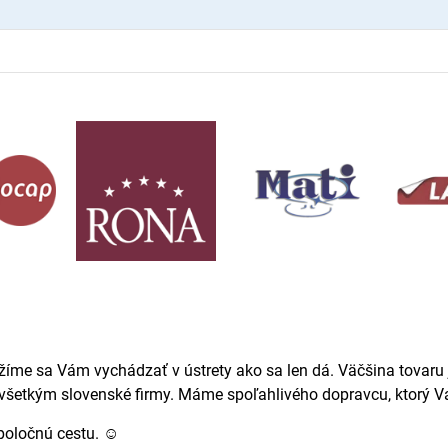
žíme sa Vám vychádzať v ústrety ako sa len dá. Väčšina tovaru j
ovšetkým slovenské firmy. Máme spoľahlivého dopravcu, ktorý Va
spoločnú cestu. ☺