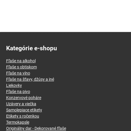
Kategórie e-shopu
Fľaše na alkohol
Fľaše s obtiskom
Fľaše na víno
Fľaše na šťavy, džúsy a iné
Liekovky
Fľaše na pivo
Konzervové poháre
Uzávery a viečka
Samolepiace etikety
Etikety s ročenkou
Termokapsle
Originálny dar - Dekorované fľaše