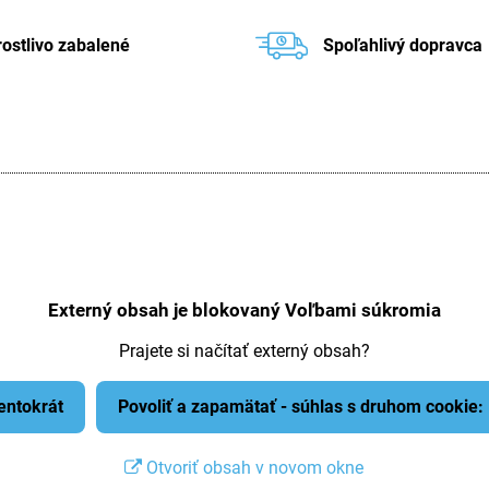
rostlivo zabalené
Spoľahlivý dopravca
Externý obsah je blokovaný Voľbami súkromia
Prajete si načítať externý obsah?
tentokrát
Povoliť a zapamätať - súhlas s druhom cookie
Otvoriť obsah v novom okne