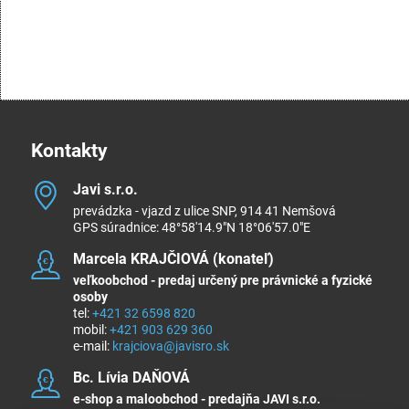
Kontakty
Javi s​.r​.o​.
prevádzka - vjazd z ulice SNP, 914 41 Nemšová
GPS súradnice: 48°58'14.9"N 18°06'57.0"E
Marcela KRAJČIOVÁ (konateľ)
veľkoobchod - predaj určený pre právnické a fyzické
osoby
tel:
+421 32 6598 820
mobil:
+421 903 629 360
e-mail:
krajciova@javisro.sk
Bc​. Lívia DAŇOVÁ
e-shop a maloobchod - predajňa JAVI s.r.o.