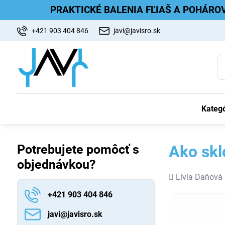
PRAKTICKÉ BALENIA FĽIAŠ A POHÁRO
+421 903 404 846
javi@javisro.sk
Kategó
Potrebujete pomôcť s
Ako skl
objednávkou?
Pridal
Lívia Daňová
+421 903 404 846
javi​@javisro​.sk