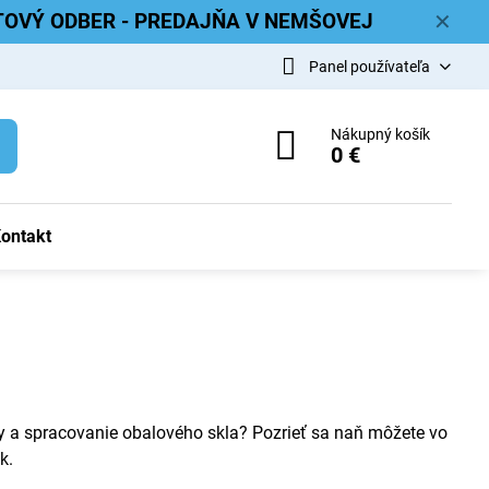
ETOVÝ ODBER - PREDAJŇA V NEMŠOVEJ
✕
Panel používateľa
Nákupný košík
0 €
ontakt
 a spracovanie obalového skla? Pozrieť sa naň môžete vo
k.